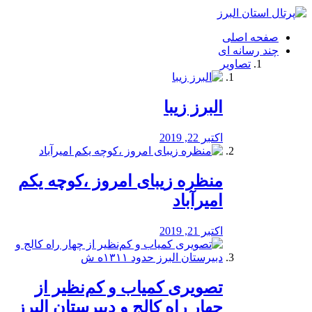
فصد
خون
صفحه اصلی
شرق
چند رسانه ای
تهران
تصاویر
خشکشویی
تصفیه
آب
البرز زیبا
طراحی
سایت
و
اکتبر 22, 2019
سئو
vip
منظره‌‌ زیبای امروز ،کوچه یکم
امیرآباد
اکتبر 21, 2019
️تصویری کمیاب و کم‌نظیر از
چهار راه كالج و دبيرستان البرز