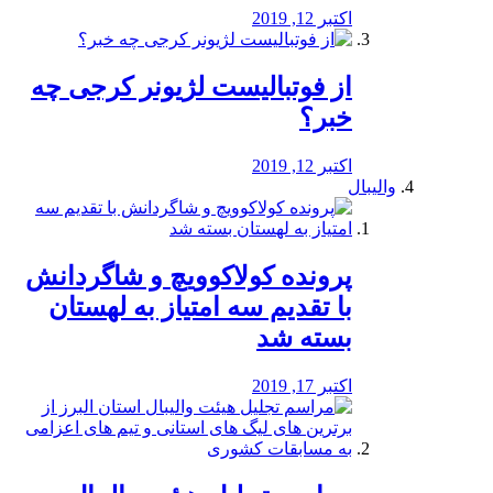
اکتبر 12, 2019
از فوتبالیست لژیونر کرجی چه
خبر؟
اکتبر 12, 2019
والیبال
پرونده کولاکوویچ و شاگردانش
با تقدیم سه امتیاز به لهستان
بسته شد
اکتبر 17, 2019