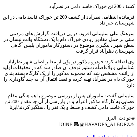
کشف 200 تن خوراک فاسد دامی در نظرآباد
فرمانده انتظامی نظرآباد از کشف 200 تن خوراک فاسد دامی در این
شهرستان خبر داد
سرهنگ علی سلیمانی افزود: در پی دریافت گزارش های مردمی
مبنی بر حمل مقادیر زیادی خوراک دام با یک دستگاه وانت نیسان در
سطح شهر ، پیگیری موضوع در دستورکار ماموران پلیس آگاهی
شهرستان نظرآباد قرار گرفت
وی اضافه کرد: خودرو مذکور در یکی از معابر اصلی شهر نظرآباد
شناسایی و بلافاصله دستور توقف آن صادر شد که در تحقیقات اولیه
از راننده مشخص شد که محموله مذکور را از یک کارگاه بسته بندی
خوراک دام در نظرآباد تهیه کرده و قصد انتقال آن به چند گاوداری را
دارد
سلیمانی گفت : ماموران پس از بررسی موضوع با هماهنگی مقام
قضایی به کارگاه مذکور اعزام و در بازرسی از آن جا مقدار 200 تن
خوراک فاسد دامی کشف و ضبط و یک نفر را دستگیر کردند/ایرنا
#حوادث_البرز
⚠️JOINE 🔜 @HAVADES_ALBORZ
اخبار استان
حوادث-البرز