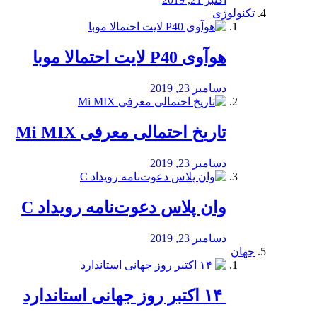
تکنولوژی
هوآوی P40 لایت احتمالا موبا
دسامبر 23, 2019
تاریخ احتمالی معرفی Mi MIX
دسامبر 23, 2019
وان پلاس دعوت‌نامه رویداد C
دسامبر 23, 2019
جهان
‏ ۱۴ اکتبر روز جهانی استاندارد