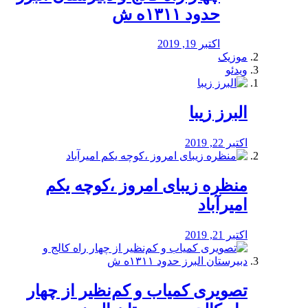
حدود ۱۳۱۱ه ش
اکتبر 19, 2019
موزیک
ویدئو
البرز زیبا
اکتبر 22, 2019
منظره‌‌ زیبای امروز ،کوچه یکم
امیرآباد
اکتبر 21, 2019
️تصویری کمیاب و کم‌نظیر از چهار