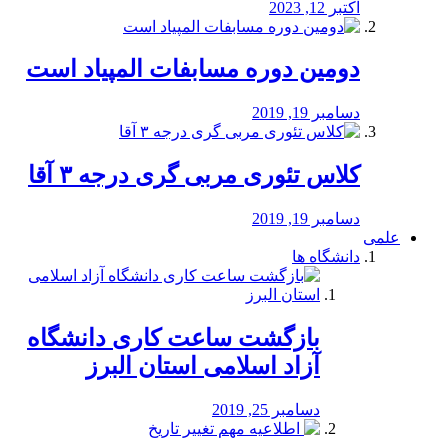
اکتبر 12, 2023
دومین دوره مسابفات المپیاد است
دسامبر 19, 2019
کلاس تئوری مربی گری درجه ۳ آقا
دسامبر 19, 2019
علمی
دانشگاه ها
بازگشت ساعت کاری دانشگاه
آزاد اسلامی استان البرز
دسامبر 25, 2019