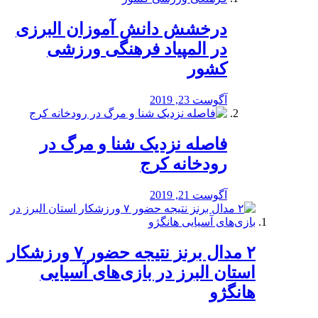
درخشش دانش آموزان البرزی
در المپیاد فرهنگی ورزشی
کشور
آگوست 23, 2019
️فاصله نزدیک شنا و مرگ در
رودخانه کرج
آگوست 21, 2019
۲ مدال برنز نتیجه حضور ۷ ورزشکار
استان البرز در بازی‌های آسیایی
هانگژو