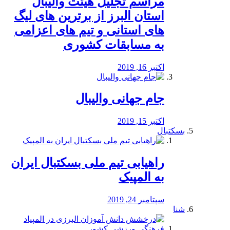
مراسم تجلیل هیئت والیبال
استان البرز از برترین های لیگ
های استانی و تیم های اعزامی
به مسابقات کشوری
اکتبر 16, 2019
جام جهانی والیبال
اکتبر 15, 2019
بسکتبال
راهیابی تیم ملی بسکتبال ایران
به المپیک
سپتامبر 24, 2019
شنا