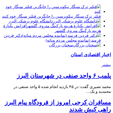
فیلتر ترک سیگار نیکوپرسین را جایگزین فیلتر سیگار خود کنید
دانشگاه علوم پزشکی البرز
افزایش یکبارۀ
هزینه پارکینگ متروی گلشهر
دكتر فردين
فرمند (نماينده مجلس مردم میانه)
سخنان بزرگان
اخبار اقتصادی استان
بیشتر
پلمب ۶ واحد صنفی در شهرستان البرز
محمد نصیری گفت: در ۴۵ بازدید انجام شده ۵ واحد صنفی در
محمدیه و یک…
مسافران کرجی امروز از فرودگاه پیام البرز
راهی کیش شدند