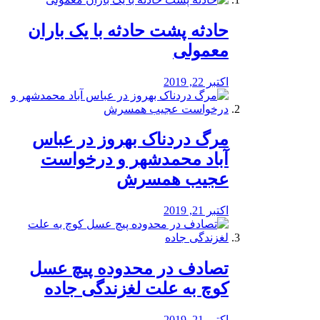
️حادثه پشت حادثه با یک باران
معمولی
اکتبر 22, 2019
مرگ دردناک بهروز در عباس
آباد محمدشهر و درخواست
عجیب همسرش
اکتبر 21, 2019
تصادف در محدوده پیچ عسل
کوچ به علت لغزندگی جاده
اکتبر 21, 2019