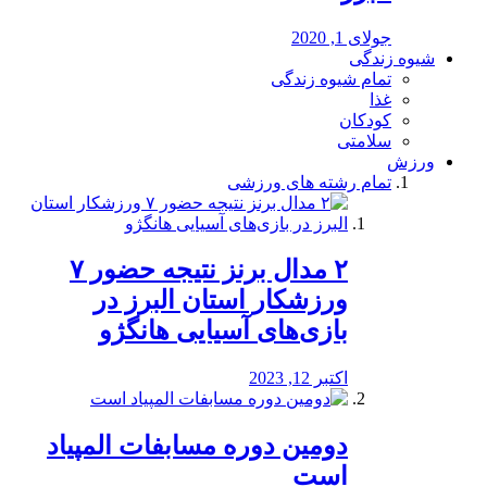
جولای 1, 2020
شیوه زندگی
تمام شیوه زندگی
غذا
کودکان
سلامتی
ورزش
تمام رشته های ورزشی
۲ مدال برنز نتیجه حضور ۷
ورزشکار استان البرز در
بازی‌های آسیایی هانگژو
اکتبر 12, 2023
دومین دوره مسابفات المپیاد
است