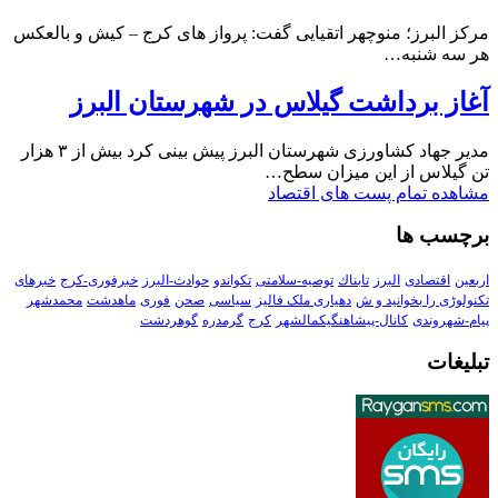
مرکز البرز؛ منوچهر اتقیایی گفت: پرواز های کرج – کیش و بالعکس
هر سه شنبه…
آغاز برداشت گیلاس در شهرستان البرز
مدیر جهاد کشاورزی شهرستان البرز پیش بینی کرد بیش از ۳ هزار
تن گیلاس از این میزان سطح…
مشاهده تمام پست های اقتصاد
برچسب ها
اربعین
اقتصادی
البرز
تابناك
توصیه-سلامتی
تکواندو
حوادث-البرز
خبرفوری-کرج
خبرهای
تکنولوڑی را بخوانید و ش
دهیاری ملک فالیز
سیاسی
صحن
فوری
ماهدشت
محمدشهر
پیام-شهروندی
کانال-پیشاهنگیکمالشهر
کرج
گرمدره
گوهردشت
تبلیغات