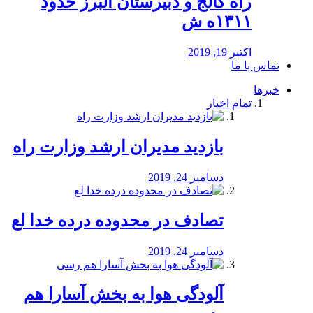
راه كالج و دبيرستان البرز حدود
۱۳۱۱ه ش
اکتبر 19, 2019
تماس با ما
خبرها
تمام اخبار
بازدید مدیران ارشد وزارت راه
دسامبر 24, 2019
تصادف در محدوده درده خدا لع
دسامبر 24, 2019
آلودگی هوا به بخش آسارا هم