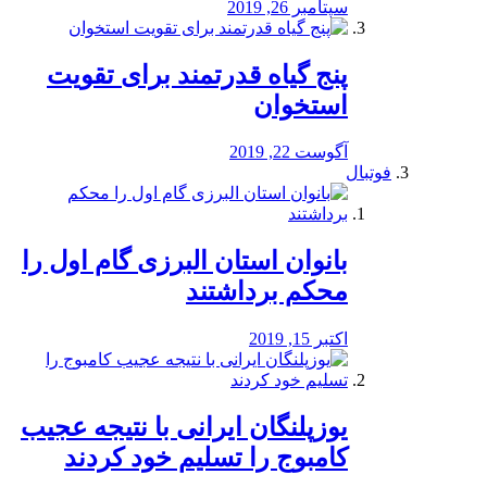
سپتامبر 26, 2019
پنج گیاه قدرتمند برای تقویت
استخوان
آگوست 22, 2019
فوتبال
بانوان استان البرزی گام اول را
محكم برداشتند
اکتبر 15, 2019
یوزپلنگان ایرانی با نتیجه عجیب
کامبوج را تسلیم خود کردند