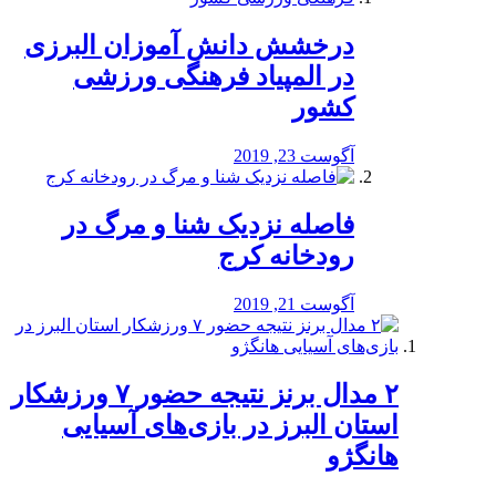
درخشش دانش آموزان البرزی
در المپیاد فرهنگی ورزشی
کشور
آگوست 23, 2019
️فاصله نزدیک شنا و مرگ در
رودخانه کرج
آگوست 21, 2019
۲ مدال برنز نتیجه حضور ۷ ورزشکار
استان البرز در بازی‌های آسیایی
هانگژو