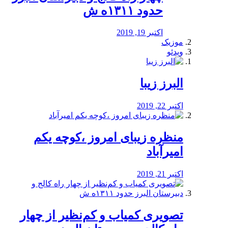
حدود ۱۳۱۱ه ش
اکتبر 19, 2019
موزیک
ویدئو
البرز زیبا
اکتبر 22, 2019
منظره‌‌ زیبای امروز ،کوچه یکم
امیرآباد
اکتبر 21, 2019
️تصویری کمیاب و کم‌نظیر از چهار