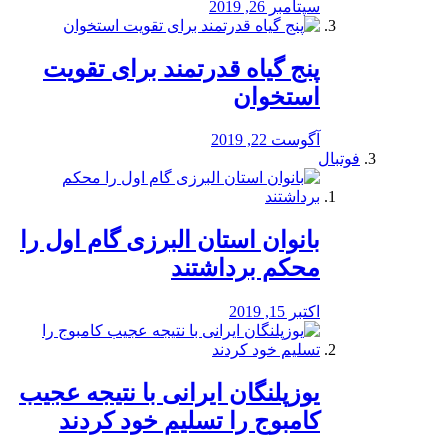
سپتامبر 26, 2019
پنج گیاه قدرتمند برای تقویت
استخوان
آگوست 22, 2019
فوتبال
بانوان استان البرزی گام اول را
محكم برداشتند
اکتبر 15, 2019
یوزپلنگان ایرانی با نتیجه عجیب
کامبوج را تسلیم خود کردند