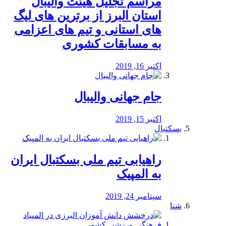
مراسم تجلیل هیئت والیبال
استان البرز از برترین های لیگ
های استانی و تیم های اعزامی
به مسابقات کشوری
اکتبر 16, 2019
جام جهانی والیبال
اکتبر 15, 2019
بسکتبال
راهیابی تیم ملی بسکتبال ایران
به المپیک
سپتامبر 24, 2019
شنا