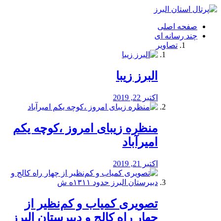
فصد
خون
صفحه اصلی
شرق
چند رسانه ای
تهران
تصاویر
خشکشویی
تصفیه
آب
البرز زیبا
طراحی
سایت
و
اکتبر 22, 2019
سئو
vip
منظره‌‌ زیبای امروز ،کوچه یکم
امیرآباد
اکتبر 21, 2019
️تصویری کمیاب و کم‌نظیر از
چهار راه كالج و دبيرستان البرز