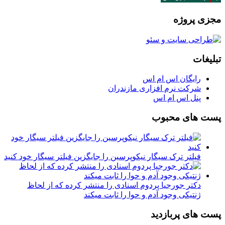
مجزی پروژه
تبلیغات
رایگان اس ام اس
شرکت نرم افزاری مازندران
پنل اس ام اس
پست های محبوب
فیلتر ترک سیگار نیکوپرسین را جایگزین فیلتر سیگار خود کنید
دکتر جورجیا پردوم اسنادی را منتشر کرده که از لحاظ
ژنتیکی وجود آدم و حوا را ثابت میکند
پست های پربازدید