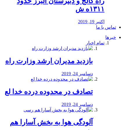
راه كالج و دبيرستان البرز حدود
۱۳۱۱ه ش
اکتبر 19, 2019
تماس با ما
خبرها
تمام اخبار
بازدید مدیران ارشد وزارت راه
دسامبر 24, 2019
تصادف در محدوده درده خدا لع
دسامبر 24, 2019
آلودگی هوا به بخش آسارا هم