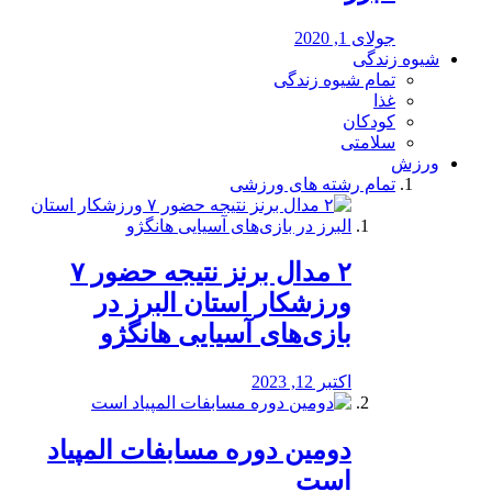
جولای 1, 2020
شیوه زندگی
تمام شیوه زندگی
غذا
کودکان
سلامتی
ورزش
تمام رشته های ورزشی
۲ مدال برنز نتیجه حضور ۷
ورزشکار استان البرز در
بازی‌های آسیایی هانگژو
اکتبر 12, 2023
دومین دوره مسابفات المپیاد
است