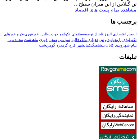
تن گیلاس از این میزان سطح…
مشاهده تمام پست های اقتصاد
برچسب ها
اربعین
اقتصادی
البرز
تابناك
توصیه-سلامتی
تکواندو
حوادث-البرز
خبرفوری-کرج
خبرهای
تکنولوڑی را بخوانید و ش
دهیاری ملک فالیز
سیاسی
صحن
فوری
ماهدشت
محمدشهر
پیام-شهروندی
کانال-پیشاهنگیکمالشهر
کرج
گرمدره
گوهردشت
تبلیغات