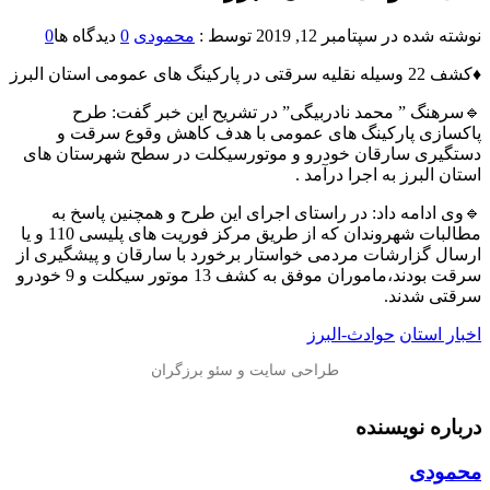
نوشته شده در
سپتامبر 12, 2019
توسط :
محمودی
0
دیدگاه ها
0
♦️کشف 22 وسیله نقلیه سرقتی در پارکینگ های عمومی استان البرز
🔹سرهنگ ” محمد نادربیگی” در تشریح این خبر گفت: طرح
پاکسازی پارکینگ های عمومی با هدف کاهش وقوع سرقت و
دستگیری سارقان خودرو و موتورسیکلت در سطح شهرستان های
استان البرز به اجرا درآمد .
🔹وی ادامه داد: در راستای اجرای این طرح و همچنین پاسخ به
مطالبات شهروندان که از طریق مرکز فوریت های پلیسی 110 و یا
ارسال گزارشات مردمی خواستار برخورد با سارقان و پیشگیری از
سرقت بودند،ماموران موفق به کشف 13 موتور سیکلت و 9 خودرو
سرقتی شدند.
اخبار استان
حوادث-البرز
درباره نویسنده
محمودی