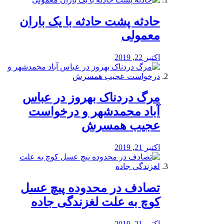
️حادثه پشت حادثه با یک باران
معمولی
اکتبر 22, 2019
مرگ دردناک بهروز در عباس
آباد محمدشهر و درخواست
عجیب همسرش
اکتبر 21, 2019
تصادف در محدوده پیچ عسل
کوچ به علت لغزندگی جاده
اکتبر 21, 2019