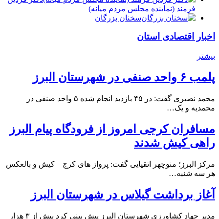
فرمند (نماينده مجلس مردم میانه)
سخنان بزرگان
اخبار اقتصادی استان
بیشتر
پلمب ۶ واحد صنفی در شهرستان البرز
محمد نصیری گفت: در ۴۵ بازدید انجام شده ۵ واحد صنفی در
محمدیه و یک…
مسافران کرجی امروز از فرودگاه پیام البرز
راهی کیش شدند
مرکز البرز؛ منوچهر اتقیایی گفت: پرواز های کرج – کیش و بالعکس
هر سه شنبه…
آغاز برداشت گیلاس در شهرستان البرز
مدیر جهاد کشاورزی شهرستان البرز پیش بینی کرد بیش از ۳ هزار