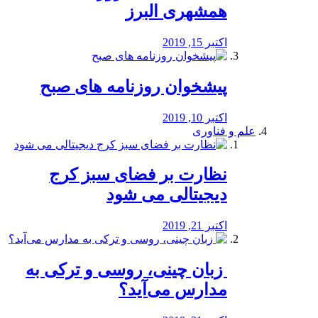
همشهری البرز
اکتبر 15, 2019
پیشخوان روزنامه های صبح
اکتبر 10, 2019
علم و فناوری
نظارت بر فضای سبز کرج
دیجیتالی می شود
اکتبر 21, 2019
️ زبان چینی، روسی و ترکی به
مدارس می‌آید؟