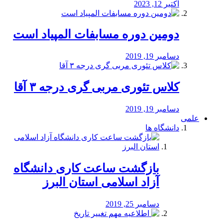
اکتبر 12, 2023
دومین دوره مسابفات المپیاد است
دسامبر 19, 2019
کلاس تئوری مربی گری درجه ۳ آقا
دسامبر 19, 2019
علمی
دانشگاه ها
بازگشت ساعت کاری دانشگاه
آزاد اسلامی استان البرز
دسامبر 25, 2019