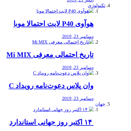
تکنولوژی
هوآوی P40 لایت احتمالا موبا
دسامبر 23, 2019
تاریخ احتمالی معرفی Mi MIX
دسامبر 23, 2019
وان پلاس دعوت‌نامه رویداد C
دسامبر 23, 2019
جهان
‏ ۱۴ اکتبر روز جهانی استاندارد