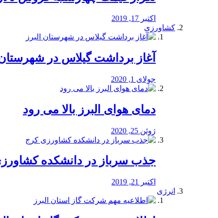
اکتبر 17, 2019
کشاورزی
آغاز برداشت گیلاس در شهرستان 
جولای 1, 2020
دمای هوای البرز بالا می رود
ژوئن 25, 2020
جذب سرباز در دانشکده کشاورز
اکتبر 21, 2019
انرژی