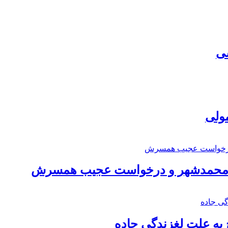
سی
مولی
اد محمدشهر و درخواست عجیب همسرش
به علت لغزندگی جاده