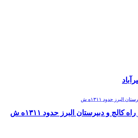
رآباد
كالج و دبيرستان البرز حدود ۱۳۱۱ه ش