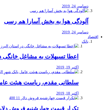
دسامبر 24, 2019
آلودگی هوا به بخش آسارا هم رسی
دسامبر 24, 2019
اقتصاد
بانک
️اعطا تسیهلات به مشاغل خانگی در
اکتبر 19, 2019
سلطانی مقدم، ریاست هیئت عامل 
اکتبر 18, 2019
تکرار قیمت چهارشنبه فروش دلار 11 00