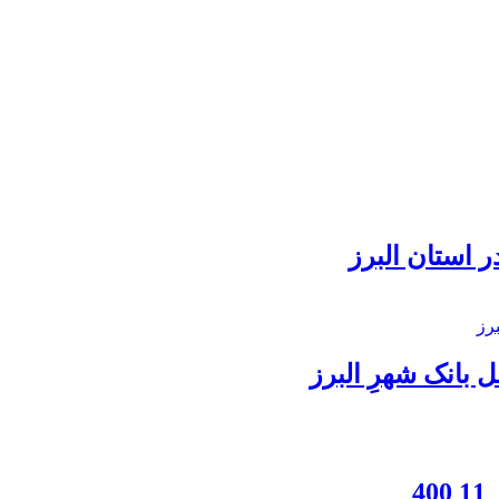
 استان البرز
بانک شهرِ البرز
4