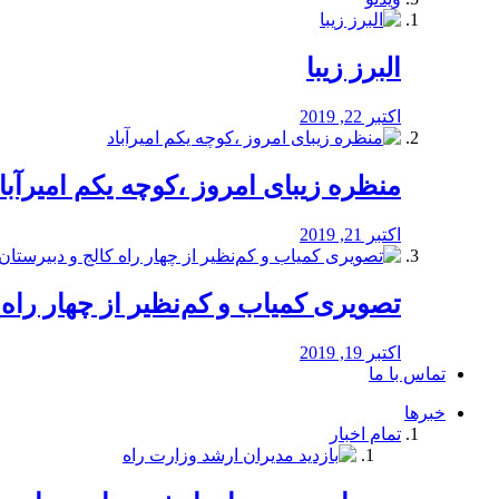
البرز زیبا
اکتبر 22, 2019
منظره‌‌ زیبای امروز ،کوچه یکم امیرآبا
اکتبر 21, 2019
️تصویری کمیاب و کم‌نظیر از چهار راه كالج
اکتبر 19, 2019
تماس با ما
خبرها
تمام اخبار