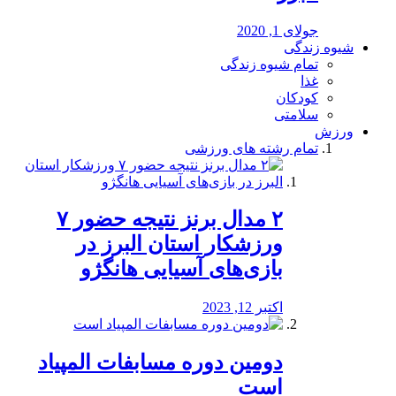
جولای 1, 2020
شیوه زندگی
تمام شیوه زندگی
غذا
کودکان
سلامتی
ورزش
تمام رشته های ورزشی
۲ مدال برنز نتیجه حضور ۷
ورزشکار استان البرز در
بازی‌های آسیایی هانگژو
اکتبر 12, 2023
دومین دوره مسابفات المپیاد
است