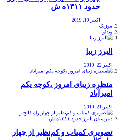
حدود ۱۳۱۱ه ش
اکتبر 19, 2019
موزیک
ویدئو
البرز زیبا
اکتبر 22, 2019
منظره‌‌ زیبای امروز ،کوچه یکم
امیرآباد
اکتبر 21, 2019
️تصویری کمیاب و کم‌نظیر از چهار