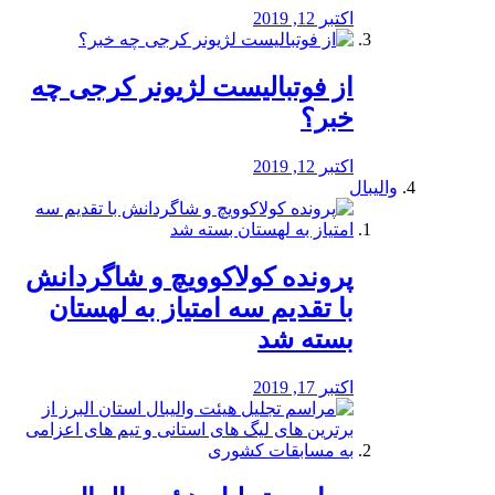
اکتبر 12, 2019
از فوتبالیست لژیونر کرجی چه
خبر؟
اکتبر 12, 2019
والیبال
پرونده کولاکوویچ و شاگردانش
با تقدیم سه امتیاز به لهستان
بسته شد
اکتبر 17, 2019