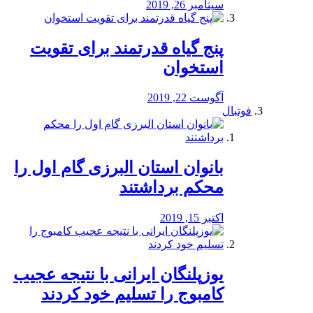
سپتامبر 26, 2019
پنج گیاه قدرتمند برای تقویت
استخوان
آگوست 22, 2019
فوتبال
بانوان استان البرزی گام اول را
محكم برداشتند
اکتبر 15, 2019
یوزپلنگان ایرانی با نتیجه عجیب
کامبوج را تسلیم خود کردند