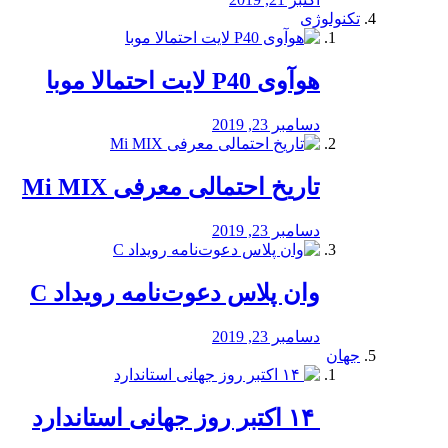
تکنولوژی
هوآوی P40 لایت احتمالا موبا
دسامبر 23, 2019
تاریخ احتمالی معرفی Mi MIX
دسامبر 23, 2019
وان پلاس دعوت‌نامه رویداد C
دسامبر 23, 2019
جهان
‏ ۱۴ اکتبر روز جهانی استاندارد