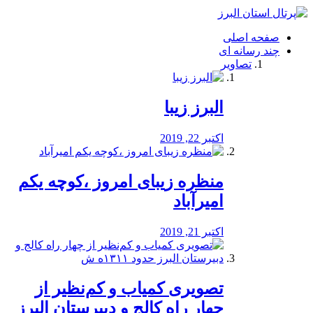
فصد
خون
صفحه اصلی
شرق
چند رسانه ای
تهران
تصاویر
خشکشویی
تصفیه
آب
البرز زیبا
طراحی
سایت
و
اکتبر 22, 2019
سئو
vip
منظره‌‌ زیبای امروز ،کوچه یکم
امیرآباد
اکتبر 21, 2019
️تصویری کمیاب و کم‌نظیر از
چهار راه كالج و دبيرستان البرز