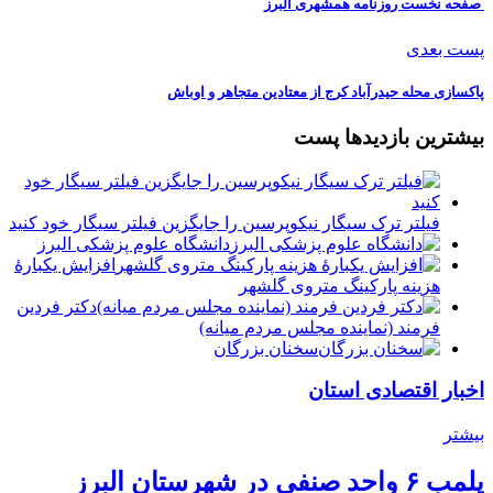
️ صفحه نخست روزنامه‌ همشهری البرز
پست بعدی
پاکسازی محله حیدرآباد کرج از معتادین متجاهر و اوباش
بیشترین بازدیدها پست
فیلتر ترک سیگار نیکوپرسین را جایگزین فیلتر سیگار خود کنید
دانشگاه علوم پزشکی البرز
افزایش یکبارۀ
هزینه پارکینگ متروی گلشهر
دكتر فردين
فرمند (نماينده مجلس مردم میانه)
سخنان بزرگان
اخبار اقتصادی استان
بیشتر
پلمب ۶ واحد صنفی در شهرستان البرز