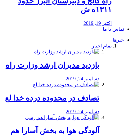
راه كالج و دبيرستان البرز حدود
۱۳۱۱ه ش
اکتبر 19, 2019
تماس با ما
خبرها
تمام اخبار
بازدید مدیران ارشد وزارت راه
دسامبر 24, 2019
تصادف در محدوده درده خدا لع
دسامبر 24, 2019
آلودگی هوا به بخش آسارا هم