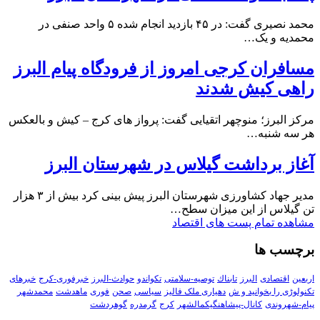
محمد نصیری گفت: در ۴۵ بازدید انجام شده ۵ واحد صنفی در
محمدیه و یک…
مسافران کرجی امروز از فرودگاه پیام البرز
راهی کیش شدند
مرکز البرز؛ منوچهر اتقیایی گفت: پرواز های کرج – کیش و بالعکس
هر سه شنبه…
آغاز برداشت گیلاس در شهرستان البرز
مدیر جهاد کشاورزی شهرستان البرز پیش بینی کرد بیش از ۳ هزار
تن گیلاس از این میزان سطح…
مشاهده تمام پست های اقتصاد
برچسب ها
اربعین
اقتصادی
البرز
تابناك
توصیه-سلامتی
تکواندو
حوادث-البرز
خبرفوری-کرج
خبرهای
تکنولوڑی را بخوانید و ش
دهیاری ملک فالیز
سیاسی
صحن
فوری
ماهدشت
محمدشهر
پیام-شهروندی
کانال-پیشاهنگیکمالشهر
کرج
گرمدره
گوهردشت