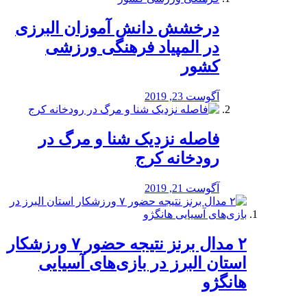
درخشش دانش آموزان البرزی
در المپیاد فرهنگی ورزشی
کشور
آگوست 23, 2019
️فاصله نزدیک شنا و مرگ در
رودخانه کرج
آگوست 21, 2019
۲ مدال برنز نتیجه حضور ۷ ورزشکار
استان البرز در بازی‌های آسیایی
هانگژو