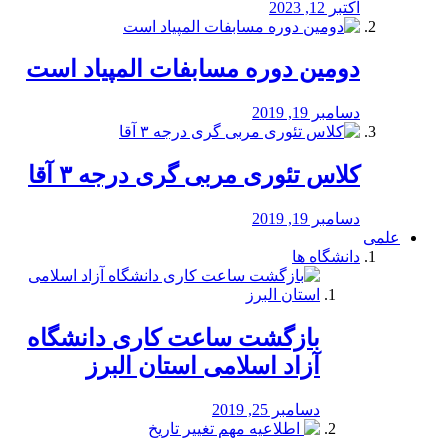
اکتبر 12, 2023
دومین دوره مسابفات المپیاد است
دسامبر 19, 2019
کلاس تئوری مربی گری درجه ۳ آقا
دسامبر 19, 2019
علمی
دانشگاه ها
بازگشت ساعت کاری دانشگاه
آزاد اسلامی استان البرز
دسامبر 25, 2019