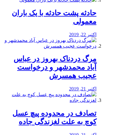
️حادثه پشت حادثه با یک باران
معمولی
اکتبر 22, 2019
مرگ دردناک بهروز در عباس
آباد محمدشهر و درخواست
عجیب همسرش
اکتبر 21, 2019
تصادف در محدوده پیچ عسل
کوچ به علت لغزندگی جاده
اکتبر 21, 2019