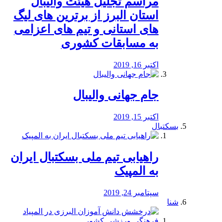
مراسم تجلیل هیئت والیبال
استان البرز از برترین های لیگ
های استانی و تیم های اعزامی
به مسابقات کشوری
اکتبر 16, 2019
جام جهانی والیبال
اکتبر 15, 2019
بسکتبال
راهیابی تیم ملی بسکتبال ایران
به المپیک
سپتامبر 24, 2019
شنا