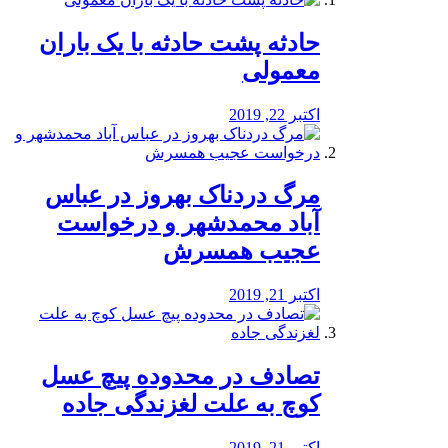
️حادثه پشت حادثه با یک باران
معمولی
اکتبر 22, 2019
مرگ دردناک بهروز در عباس
آباد محمدشهر و درخواست
عجیب همسرش
اکتبر 21, 2019
تصادف در محدوده پیچ عسل
کوچ به علت لغزندگی جاده
اکتبر 21, 2019