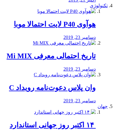
تکنولوژی
هوآوی P40 لایت احتمالا موبا
دسامبر 23, 2019
تاریخ احتمالی معرفی Mi MIX
دسامبر 23, 2019
وان پلاس دعوت‌نامه رویداد C
دسامبر 23, 2019
جهان
‏ ۱۴ اکتبر روز جهانی استاندارد