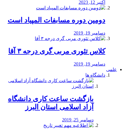
اکتبر 12, 2023
دومین دوره مسابفات المپیاد است
دسامبر 19, 2019
کلاس تئوری مربی گری درجه ۳ آقا
دسامبر 19, 2019
علمی
دانشگاه ها
بازگشت ساعت کاری دانشگاه
آزاد اسلامی استان البرز
دسامبر 25, 2019