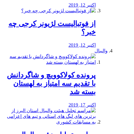
اکتبر 12, 2019
از فوتبالیست لژیونر کرجی چه
خبر؟
اکتبر 12, 2019
والیبال
پرونده کولاکوویچ و شاگردانش
با تقدیم سه امتیاز به لهستان
بسته شد
اکتبر 17, 2019