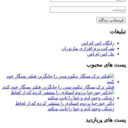
تبلیغات
رایگان اس ام اس
شرکت نرم افزاری مازندران
پنل اس ام اس
پست های محبوب
فیلتر ترک سیگار نیکوپرسین را جایگزین فیلتر سیگار خود کنید
دکتر جورجیا پردوم اسنادی را منتشر کرده که از لحاظ
ژنتیکی وجود آدم و حوا را ثابت میکند
پست های پربازدید