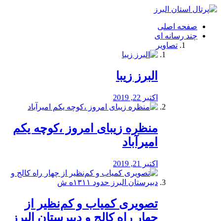
فصد
خون
صفحه اصلی
شرق
چند رسانه ای
تهران
تصاویر
خشکشویی
تصفیه
آب
البرز زیبا
طراحی
سایت
و
اکتبر 22, 2019
سئو
vip
منظره‌‌ زیبای امروز ،کوچه یکم
امیرآباد
اکتبر 21, 2019
️تصویری کمیاب و کم‌نظیر از
چهار راه كالج و دبيرستان البرز