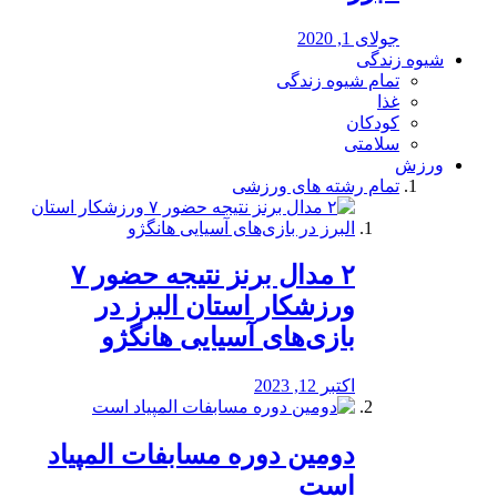
جولای 1, 2020
شیوه زندگی
تمام شیوه زندگی
غذا
کودکان
سلامتی
ورزش
تمام رشته های ورزشی
۲ مدال برنز نتیجه حضور ۷
ورزشکار استان البرز در
بازی‌های آسیایی هانگژو
اکتبر 12, 2023
دومین دوره مسابفات المپیاد
است