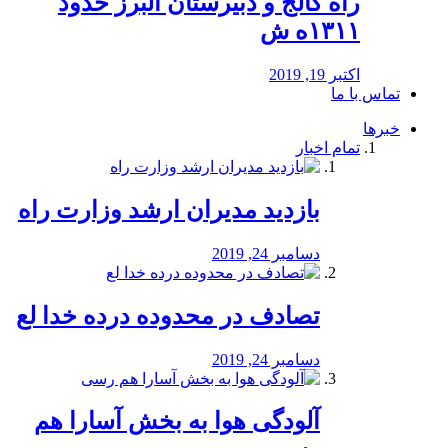
راه كالج و دبيرستان البرز حدود
۱۳۱۱ه ش
اکتبر 19, 2019
تماس با ما
خبرها
تمام اخبار
بازدید مدیران ارشد وزارت راه
دسامبر 24, 2019
تصادف در محدوده درده خدا لع
دسامبر 24, 2019
آلودگی هوا به بخش آسارا هم