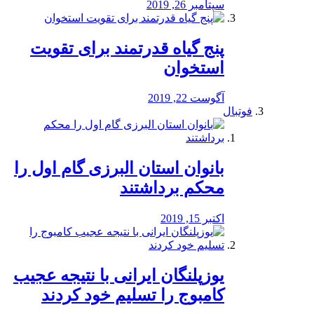
سپتامبر 26, 2019
پنج گیاه قدرتمند برای تقویت
استخوان
آگوست 22, 2019
فوتبال
بانوان استان البرزی گام اول را
محكم برداشتند
اکتبر 15, 2019
یوزپلنگان ایرانی با نتیجه عجیب
کامبوج را تسلیم خود کردند