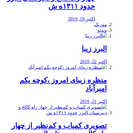
حدود ۱۳۱۱ه ش
اکتبر 19, 2019
موزیک
ویدئو
البرز زیبا
اکتبر 22, 2019
منظره‌‌ زیبای امروز ،کوچه یکم
امیرآباد
اکتبر 21, 2019
️تصویری کمیاب و کم‌نظیر از چهار