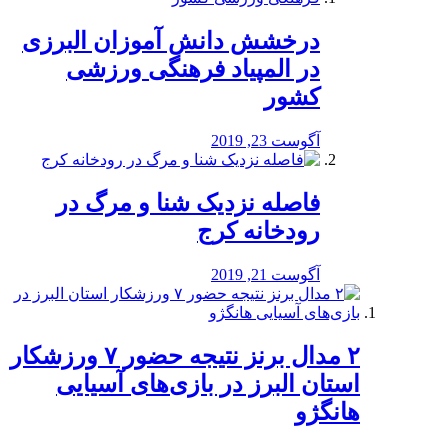
درخشش دانش آموزان البرزی
در المپیاد فرهنگی ورزشی
کشور
آگوست 23, 2019
️فاصله نزدیک شنا و مرگ در
رودخانه کرج
آگوست 21, 2019
۲ مدال برنز نتیجه حضور ۷ ورزشکار
استان البرز در بازی‌های آسیایی
هانگژو