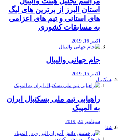
مراسم تجلیل هیئت والیبال
استان البرز از برترین های لیگ
های استانی و تیم های اعزامی
به مسابقات کشوری
اکتبر 16, 2019
جام جهانی والیبال
اکتبر 15, 2019
بسکتبال
راهیابی تیم ملی بسکتبال ایران
به المپیک
سپتامبر 24, 2019
شنا