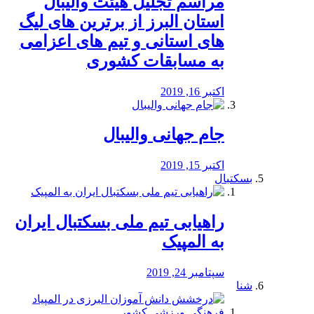
مراسم تجلیل هیئت والیبال
استان البرز از برترین های لیگ
های استانی و تیم های اعزامی
به مسابقات کشوری
اکتبر 16, 2019
جام جهانی والیبال
اکتبر 15, 2019
بسکتبال
راهیابی تیم ملی بسکتبال ایران
به المپیک
سپتامبر 24, 2019
شنا