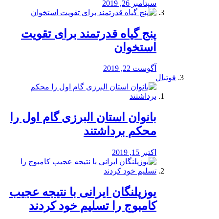
سپتامبر 26, 2019
پنج گیاه قدرتمند برای تقویت
استخوان
آگوست 22, 2019
فوتبال
بانوان استان البرزی گام اول را
محكم برداشتند
اکتبر 15, 2019
یوزپلنگان ایرانی با نتیجه عجیب
کامبوج را تسلیم خود کردند