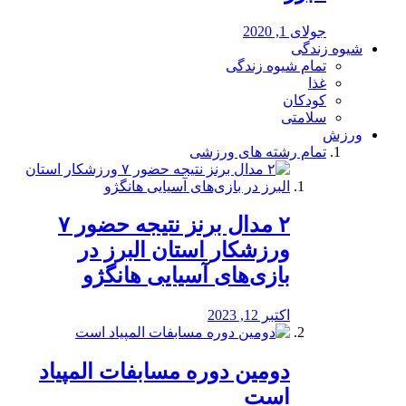
جولای 1, 2020
شیوه زندگی
تمام شیوه زندگی
غذا
کودکان
سلامتی
ورزش
تمام رشته های ورزشی
۲ مدال برنز نتیجه حضور ۷
ورزشکار استان البرز در
بازی‌های آسیایی هانگژو
اکتبر 12, 2023
دومین دوره مسابفات المپیاد
است