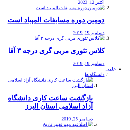
اکتبر 12, 2023
دومین دوره مسابفات المپیاد است
دسامبر 19, 2019
کلاس تئوری مربی گری درجه ۳ آقا
دسامبر 19, 2019
علمی
دانشگاه ها
بازگشت ساعت کاری دانشگاه
آزاد اسلامی استان البرز
دسامبر 25, 2019