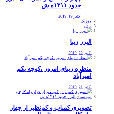
حدود ۱۳۱۱ه ش
اکتبر 19, 2019
موزیک
ویدئو
البرز زیبا
اکتبر 22, 2019
منظره‌‌ زیبای امروز ،کوچه یکم
امیرآباد
اکتبر 21, 2019
️تصویری کمیاب و کم‌نظیر از چهار