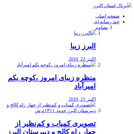
فصد
خون
صفحه اصلی
شرق
چند رسانه ای
تهران
تصاویر
خشکشویی
تصفیه
آب
البرز زیبا
طراحی
سایت
و
اکتبر 22, 2019
سئو
vip
منظره‌‌ زیبای امروز ،کوچه یکم
امیرآباد
اکتبر 21, 2019
️تصویری کمیاب و کم‌نظیر از
چهار راه كالج و دبيرستان البرز