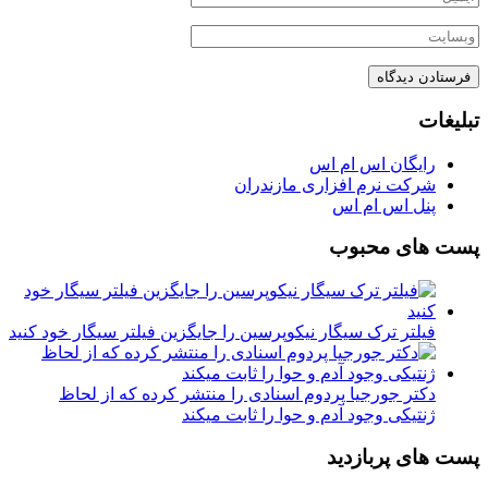
تبلیغات
رایگان اس ام اس
شرکت نرم افزاری مازندران
پنل اس ام اس
پست های محبوب
فیلتر ترک سیگار نیکوپرسین را جایگزین فیلتر سیگار خود کنید
دکتر جورجیا پردوم اسنادی را منتشر کرده که از لحاظ
ژنتیکی وجود آدم و حوا را ثابت میکند
پست های پربازدید