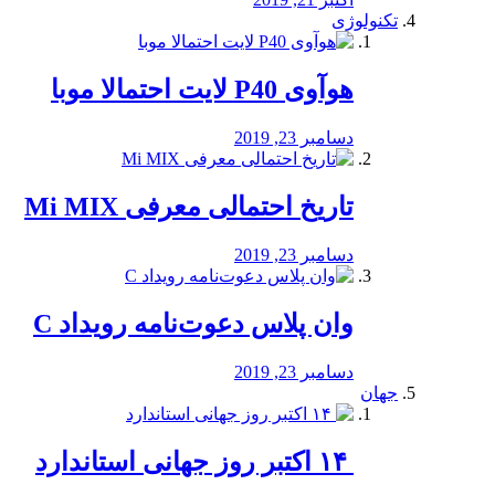
تکنولوژی
هوآوی P40 لایت احتمالا موبا
دسامبر 23, 2019
تاریخ احتمالی معرفی Mi MIX
دسامبر 23, 2019
وان پلاس دعوت‌نامه رویداد C
دسامبر 23, 2019
جهان
‏ ۱۴ اکتبر روز جهانی استاندارد