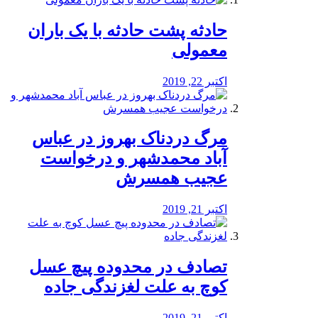
️حادثه پشت حادثه با یک باران
معمولی
اکتبر 22, 2019
مرگ دردناک بهروز در عباس
آباد محمدشهر و درخواست
عجیب همسرش
اکتبر 21, 2019
تصادف در محدوده پیچ عسل
کوچ به علت لغزندگی جاده
اکتبر 21, 2019