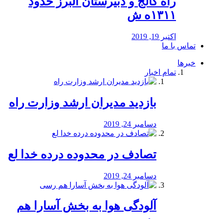
راه كالج و دبيرستان البرز حدود
۱۳۱۱ه ش
اکتبر 19, 2019
تماس با ما
خبرها
تمام اخبار
بازدید مدیران ارشد وزارت راه
دسامبر 24, 2019
تصادف در محدوده درده خدا لع
دسامبر 24, 2019
آلودگی هوا به بخش آسارا هم