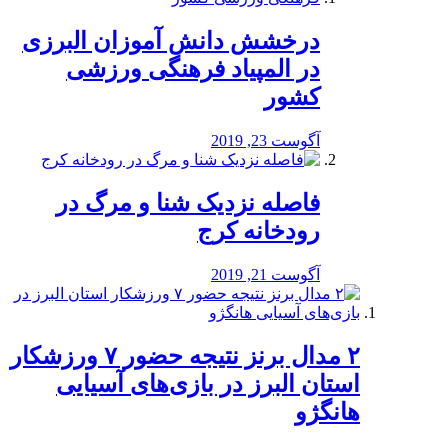
درخشش دانش آموزان البرزی
در المپیاد فرهنگی ورزشی
کشور
آگوست 23, 2019
️فاصله نزدیک شنا و مرگ در
رودخانه کرج
آگوست 21, 2019
۲ مدال برنز نتیجه حضور ۷ ورزشکار
استان البرز در بازی‌های آسیایی
هانگژو