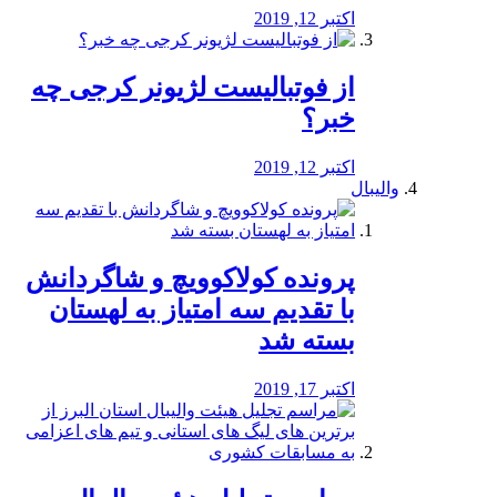
اکتبر 12, 2019
از فوتبالیست لژیونر کرجی چه
خبر؟
اکتبر 12, 2019
والیبال
پرونده کولاکوویچ و شاگردانش
با تقدیم سه امتیاز به لهستان
بسته شد
اکتبر 17, 2019