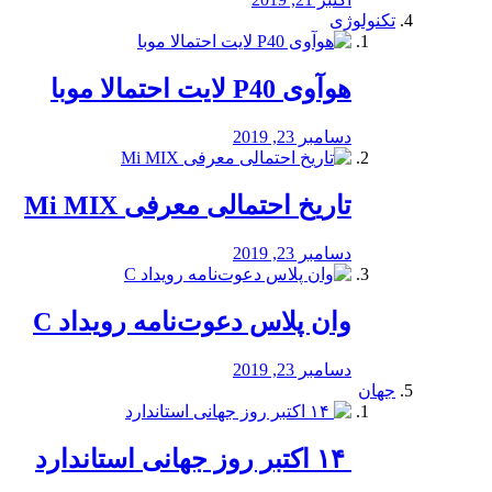
تکنولوژی
هوآوی P40 لایت احتمالا موبا
دسامبر 23, 2019
تاریخ احتمالی معرفی Mi MIX
دسامبر 23, 2019
وان پلاس دعوت‌نامه رویداد C
دسامبر 23, 2019
جهان
‏ ۱۴ اکتبر روز جهانی استاندارد