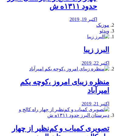
حدود ۱۳۱۱ه ش
اکتبر 19, 2019
موزیک
ویدئو
البرز زیبا
اکتبر 22, 2019
منظره‌‌ زیبای امروز ،کوچه یکم
امیرآباد
اکتبر 21, 2019
️تصویری کمیاب و کم‌نظیر از چهار