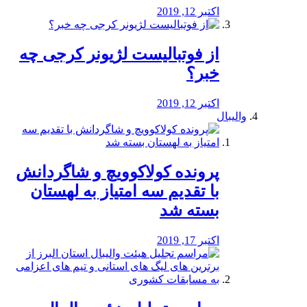
اکتبر 12, 2019
از فوتبالیست لژیونر کرجی چه
خبر؟
اکتبر 12, 2019
والیبال
پرونده کولاکوویچ و شاگردانش
با تقدیم سه امتیاز به لهستان
بسته شد
اکتبر 17, 2019