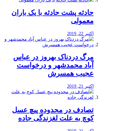
️حادثه پشت حادثه با یک باران
معمولی
اکتبر 22, 2019
مرگ دردناک بهروز در عباس
آباد محمدشهر و درخواست
عجیب همسرش
اکتبر 21, 2019
تصادف در محدوده پیچ عسل
کوچ به علت لغزندگی جاده
اکتبر 21, 2019