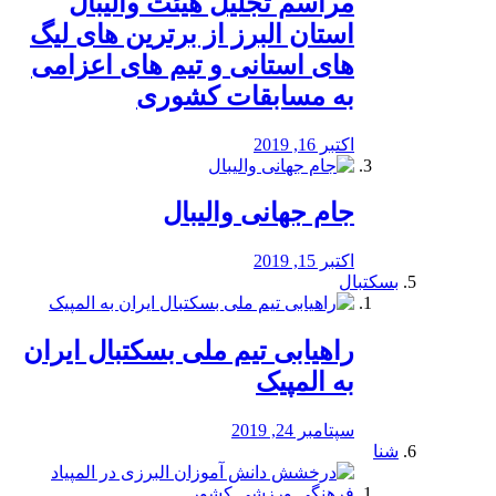
مراسم تجلیل هیئت والیبال
استان البرز از برترین های لیگ
های استانی و تیم های اعزامی
به مسابقات کشوری
اکتبر 16, 2019
جام جهانی والیبال
اکتبر 15, 2019
بسکتبال
راهیابی تیم ملی بسکتبال ایران
به المپیک
سپتامبر 24, 2019
شنا