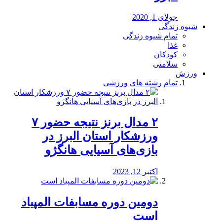
جولای 1, 2020
شیوه زندگی
تمام شیوه زندگی
غذا
کودکان
سلامتی
ورزش
تمام رشته های ورزشی
۲ مدال برنز نتیجه حضور ۷
ورزشکار استان البرز در
بازی‌های آسیایی هانگژو
اکتبر 12, 2023
دومین دوره مسابفات المپیاد
است