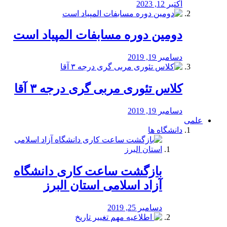
اکتبر 12, 2023
دومین دوره مسابفات المپیاد است
دسامبر 19, 2019
کلاس تئوری مربی گری درجه ۳ آقا
دسامبر 19, 2019
علمی
دانشگاه ها
بازگشت ساعت کاری دانشگاه
آزاد اسلامی استان البرز
دسامبر 25, 2019