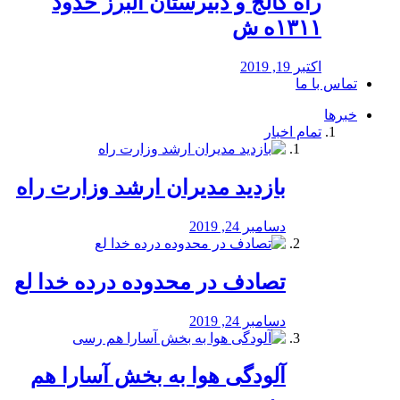
راه كالج و دبيرستان البرز حدود
۱۳۱۱ه ش
اکتبر 19, 2019
تماس با ما
خبرها
تمام اخبار
بازدید مدیران ارشد وزارت راه
دسامبر 24, 2019
تصادف در محدوده درده خدا لع
دسامبر 24, 2019
آلودگی هوا به بخش آسارا هم