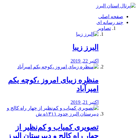
فصد
خون
صفحه اصلی
شرق
چند رسانه ای
تهران
تصاویر
خشکشویی
تصفیه
آب
البرز زیبا
طراحی
سایت
و
اکتبر 22, 2019
سئو
vip
منظره‌‌ زیبای امروز ،کوچه یکم
امیرآباد
اکتبر 21, 2019
️تصویری کمیاب و کم‌نظیر از
چهار راه كالج و دبيرستان البرز