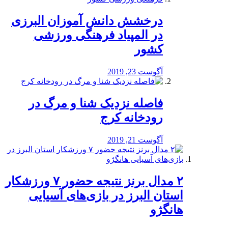
درخشش دانش آموزان البرزی
در المپیاد فرهنگی ورزشی
کشور
آگوست 23, 2019
️فاصله نزدیک شنا و مرگ در
رودخانه کرج
آگوست 21, 2019
۲ مدال برنز نتیجه حضور ۷ ورزشکار
استان البرز در بازی‌های آسیایی
هانگژو