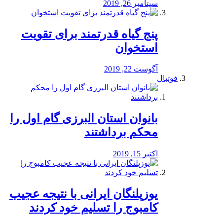
سپتامبر 26, 2019
پنج گیاه قدرتمند برای تقویت
استخوان
آگوست 22, 2019
فوتبال
بانوان استان البرزی گام اول را
محكم برداشتند
اکتبر 15, 2019
یوزپلنگان ایرانی با نتیجه عجیب
کامبوج را تسلیم خود کردند