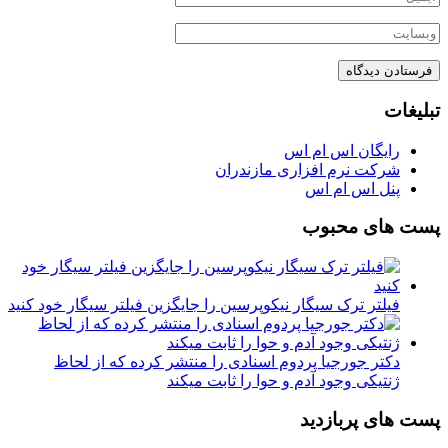
تبلیغات
رایگان اس ام اس
شرکت نرم افزاری مازندران
پنل اس ام اس
پست های محبوب
فیلتر ترک سیگار نیکوپرسین را جایگزین فیلتر سیگار خود کنید
دکتر جورجیا پردوم اسنادی را منتشر کرده که از لحاظ
ژنتیکی وجود آدم و حوا را ثابت میکند
پست های پربازدید