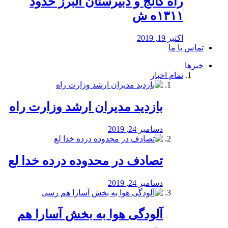
راه كالج و دبيرستان البرز حدود
۱۳۱۱ه ش
اکتبر 19, 2019
تماس با ما
خبرها
تمام اخبار
بازدید مدیران ارشد وزارت راه
دسامبر 24, 2019
تصادف در محدوده درده خدا لع
دسامبر 24, 2019
آلودگی هوا به بخش آسارا هم