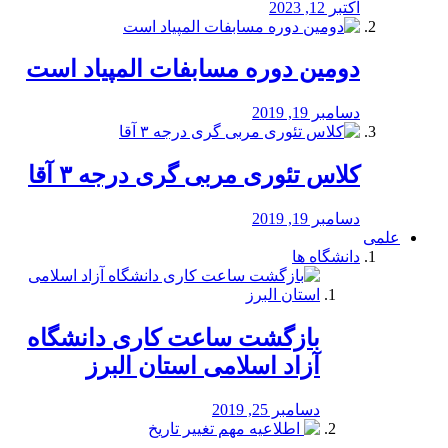
اکتبر 12, 2023
دومین دوره مسابفات المپیاد است
دسامبر 19, 2019
کلاس تئوری مربی گری درجه ۳ آقا
دسامبر 19, 2019
علمی
دانشگاه ها
بازگشت ساعت کاری دانشگاه
آزاد اسلامی استان البرز
دسامبر 25, 2019