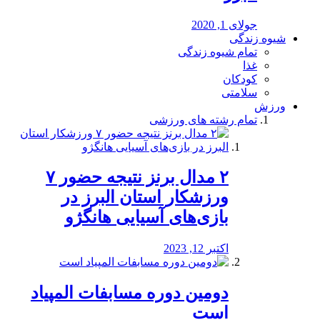
جولای 1, 2020
شیوه زندگی
تمام شیوه زندگی
غذا
کودکان
سلامتی
ورزش
تمام رشته های ورزشی
۲ مدال برنز نتیجه حضور ۷
ورزشکار استان البرز در
بازی‌های آسیایی هانگژو
اکتبر 12, 2023
دومین دوره مسابفات المپیاد
است