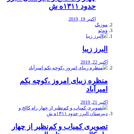
حدود ۱۳۱۱ه ش
اکتبر 19, 2019
موزیک
ویدئو
البرز زیبا
اکتبر 22, 2019
منظره‌‌ زیبای امروز ،کوچه یکم
امیرآباد
اکتبر 21, 2019
️تصویری کمیاب و کم‌نظیر از چهار