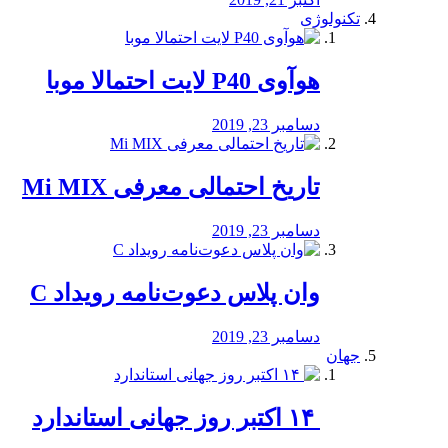
تکنولوژی
هوآوی P40 لایت احتمالا موبا
دسامبر 23, 2019
تاریخ احتمالی معرفی Mi MIX
دسامبر 23, 2019
وان پلاس دعوت‌نامه رویداد C
دسامبر 23, 2019
جهان
‏ ۱۴ اکتبر روز جهانی استاندارد