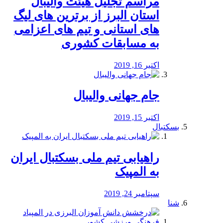
مراسم تجلیل هیئت والیبال
استان البرز از برترین های لیگ
های استانی و تیم های اعزامی
به مسابقات کشوری
اکتبر 16, 2019
جام جهانی والیبال
اکتبر 15, 2019
بسکتبال
راهیابی تیم ملی بسکتبال ایران
به المپیک
سپتامبر 24, 2019
شنا