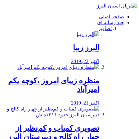
فصد
خون
صفحه اصلی
شرق
چند رسانه ای
تهران
تصاویر
خشکشویی
تصفیه
آب
البرز زیبا
طراحی
سایت
و
اکتبر 22, 2019
سئو
vip
منظره‌‌ زیبای امروز ،کوچه یکم
امیرآباد
اکتبر 21, 2019
️تصویری کمیاب و کم‌نظیر از
چهار راه كالج و دبيرستان البرز