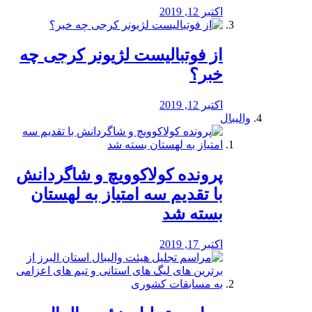
اکتبر 12, 2019
از فوتبالیست لژیونر کرجی چه
خبر؟
اکتبر 12, 2019
والیبال
پرونده کولاکوویچ و شاگردانش
با تقدیم سه امتیاز به لهستان
بسته شد
اکتبر 17, 2019