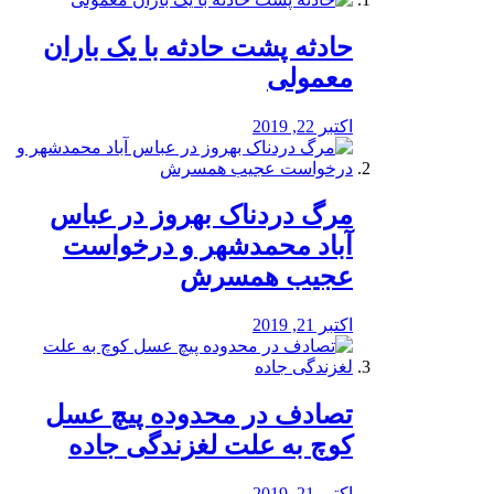
️حادثه پشت حادثه با یک باران
معمولی
اکتبر 22, 2019
مرگ دردناک بهروز در عباس
آباد محمدشهر و درخواست
عجیب همسرش
اکتبر 21, 2019
تصادف در محدوده پیچ عسل
کوچ به علت لغزندگی جاده
اکتبر 21, 2019