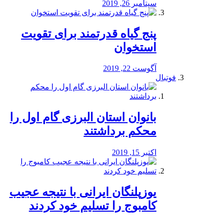
سپتامبر 26, 2019
پنج گیاه قدرتمند برای تقویت
استخوان
آگوست 22, 2019
فوتبال
بانوان استان البرزی گام اول را
محكم برداشتند
اکتبر 15, 2019
یوزپلنگان ایرانی با نتیجه عجیب
کامبوج را تسلیم خود کردند