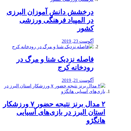
درخشش دانش آموزان البرزی
در المپیاد فرهنگی ورزشی
کشور
آگوست 23, 2019
️فاصله نزدیک شنا و مرگ در
رودخانه کرج
آگوست 21, 2019
۲ مدال برنز نتیجه حضور ۷ ورزشکار
استان البرز در بازی‌های آسیایی
هانگژو