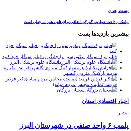
پست بعدی
️پیامک پرداخت عوارض گمرکی اضافی برای تلفن همراه، جعلی است
بیشترین بازدیدها پست
فیلتر ترک سیگار نیکوپرسین را جایگزین فیلتر سیگار خود کنید
دانشگاه علوم پزشکی البرز
افزایش یکبارۀ
هزینه پارکینگ متروی گلشهر
دكتر فردين
فرمند (نماينده مجلس مردم میانه)
سخنان بزرگان
اخبار اقتصادی استان
بیشتر
پلمب ۶ واحد صنفی در شهرستان البرز