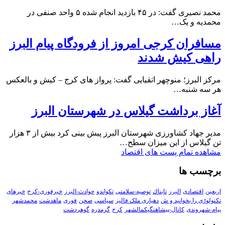
محمد نصیری گفت: در ۴۵ بازدید انجام شده ۵ واحد صنفی در
محمدیه و یک…
مسافران کرجی امروز از فرودگاه پیام البرز
راهی کیش شدند
مرکز البرز؛ منوچهر اتقیایی گفت: پرواز های کرج – کیش و بالعکس
هر سه شنبه…
آغاز برداشت گیلاس در شهرستان البرز
مدیر جهاد کشاورزی شهرستان البرز پیش بینی کرد بیش از ۳ هزار
تن گیلاس از این میزان سطح…
مشاهده تمام پست های اقتصاد
برچسب ها
اربعین
اقتصادی
البرز
تابناك
توصیه-سلامتی
تکواندو
حوادث-البرز
خبرفوری-کرج
خبرهای
تکنولوڑی را بخوانید و ش
دهیاری ملک فالیز
سیاسی
صحن
فوری
ماهدشت
محمدشهر
پیام-شهروندی
کانال-پیشاهنگیکمالشهر
کرج
گرمدره
گوهردشت