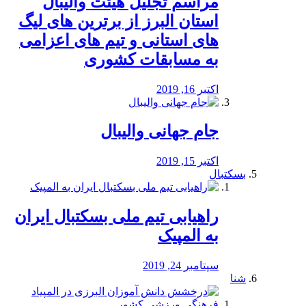
مراسم تجلیل هیئت والیبال
استان البرز از برترین های لیگ
های استانی و تیم های اعزامی
به مسابقات کشوری
اکتبر 16, 2019
جام جهانی والیبال
اکتبر 15, 2019
بسکتبال
راهیابی تیم ملی بسکتبال ایران
به المپیک
سپتامبر 24, 2019
شنا