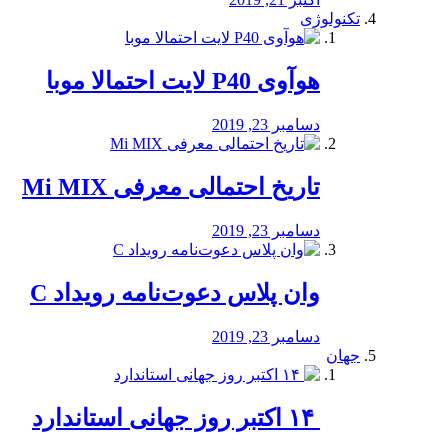
تکنولوژی
هوآوی P40 لایت احتمالا موبا
دسامبر 23, 2019
تاریخ احتمالی معرفی Mi MIX
دسامبر 23, 2019
وان پلاس دعوت‌نامه رویداد C
دسامبر 23, 2019
جهان
‏ ۱۴ اکتبر روز جهانی استاندارد