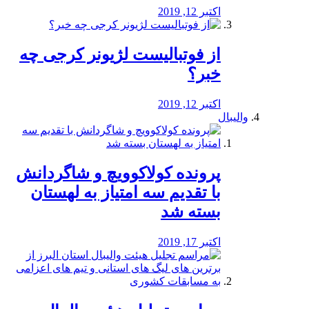
اکتبر 12, 2019
از فوتبالیست لژیونر کرجی چه
خبر؟
اکتبر 12, 2019
والیبال
پرونده کولاکوویچ و شاگردانش
با تقدیم سه امتیاز به لهستان
بسته شد
اکتبر 17, 2019