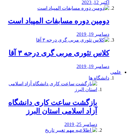
اکتبر 12, 2023
دومین دوره مسابفات المپیاد است
دسامبر 19, 2019
کلاس تئوری مربی گری درجه ۳ آقا
دسامبر 19, 2019
علمی
دانشگاه ها
بازگشت ساعت کاری دانشگاه
آزاد اسلامی استان البرز
دسامبر 25, 2019