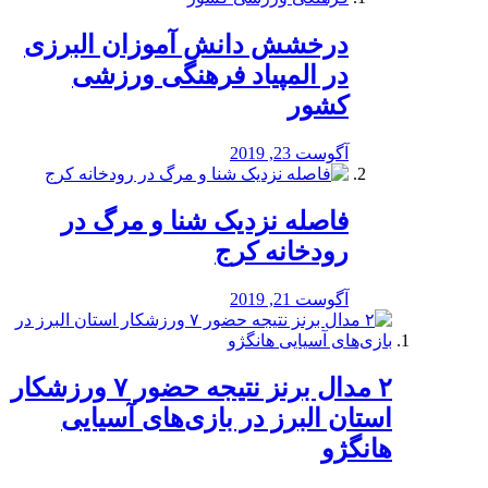
درخشش دانش آموزان البرزی
در المپیاد فرهنگی ورزشی
کشور
آگوست 23, 2019
️فاصله نزدیک شنا و مرگ در
رودخانه کرج
آگوست 21, 2019
۲ مدال برنز نتیجه حضور ۷ ورزشکار
استان البرز در بازی‌های آسیایی
هانگژو