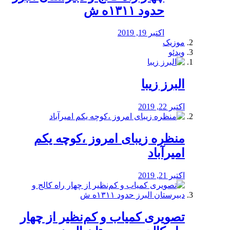
حدود ۱۳۱۱ه ش
اکتبر 19, 2019
موزیک
ویدئو
البرز زیبا
اکتبر 22, 2019
منظره‌‌ زیبای امروز ،کوچه یکم
امیرآباد
اکتبر 21, 2019
️تصویری کمیاب و کم‌نظیر از چهار