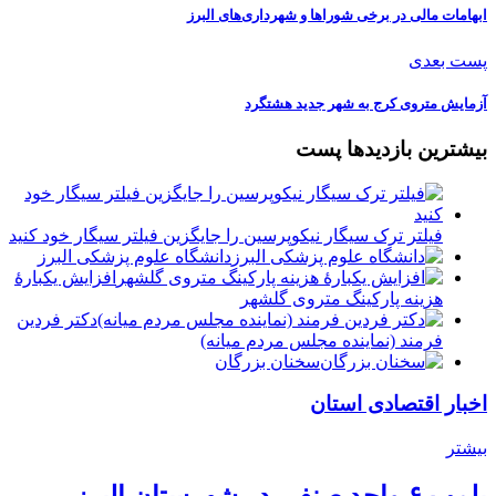
️ابهامات مالی در برخی شوراها و شهرداری‌های البرز
پست بعدی
️آزمایش متروی کرج به شهر جدید هشتگرد
بیشترین بازدیدها پست
فیلتر ترک سیگار نیکوپرسین را جایگزین فیلتر سیگار خود کنید
دانشگاه علوم پزشکی البرز
افزایش یکبارۀ
هزینه پارکینگ متروی گلشهر
دكتر فردين
فرمند (نماينده مجلس مردم میانه)
سخنان بزرگان
اخبار اقتصادی استان
بیشتر