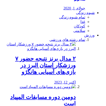
جولای 1, 2020
شیوه زندگی
تمام شیوه زندگی
غذا
کودکان
سلامتی
ورزش
تمام رشته های ورزشی
۲ مدال برنز نتیجه حضور ۷
ورزشکار استان البرز در
بازی‌های آسیایی هانگژو
اکتبر 12, 2023
دومین دوره مسابفات المپیاد
است