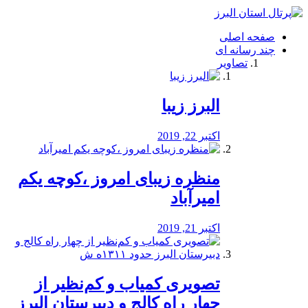
فصد
خون
صفحه اصلی
شرق
چند رسانه ای
تهران
تصاویر
خشکشویی
تصفیه
آب
البرز زیبا
طراحی
سایت
و
اکتبر 22, 2019
سئو
vip
منظره‌‌ زیبای امروز ،کوچه یکم
امیرآباد
اکتبر 21, 2019
️تصویری کمیاب و کم‌نظیر از
چهار راه كالج و دبيرستان البرز