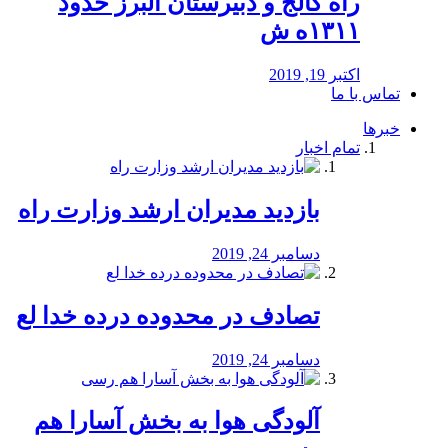
راه كالج و دبيرستان البرز حدود
۱۳۱۱ه ش
اکتبر 19, 2019
تماس با ما
خبرها
تمام اخبار
بازدید مدیران ارشد وزارت راه
دسامبر 24, 2019
تصادف در محدوده درده خدا لع
دسامبر 24, 2019
آلودگی هوا به بخش آسارا هم