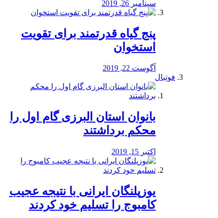
سپتامبر 26, 2019
پنج گیاه قدرتمند برای تقویت
استخوان
آگوست 22, 2019
فوتبال
بانوان استان البرزی گام اول را
محكم برداشتند
اکتبر 15, 2019
یوزپلنگان ایرانی با نتیجه عجیب
کامبوج را تسلیم خود کردند