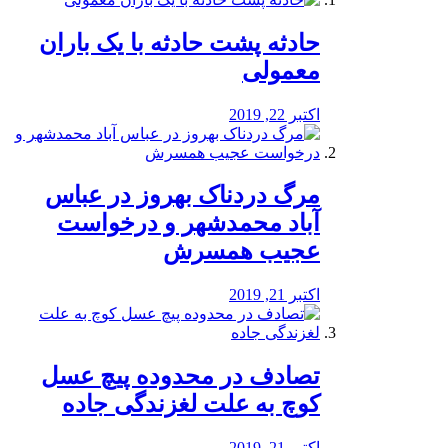
️حادثه پشت حادثه با یک باران
معمولی
اکتبر 22, 2019
مرگ دردناک بهروز در عباس
آباد محمدشهر و درخواست
عجیب همسرش
اکتبر 21, 2019
تصادف در محدوده پیچ عسل
کوچ به علت لغزندگی جاده
اکتبر 21, 2019