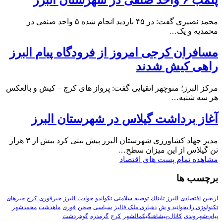
پلمب ۶ واحد صنفی در شهرستان البرز
محمد نصیری گفت: در ۴۵ بازدید انجام شده ۵ واحد صنفی در
محمدیه و یک…
مسافران کرجی امروز از فرودگاه پیام البرز
راهی کیش شدند
مرکز البرز؛ منوچهر اتقیایی گفت: پرواز های کرج – کیش و بالعکس
هر سه شنبه…
آغاز برداشت گیلاس در شهرستان البرز
مدیر جهاد کشاورزی شهرستان البرز پیش بینی کرد بیش از ۳ هزار
تن گیلاس از این میزان سطح…
مشاهده تمام پست های اقتصاد
برچسب ها
اربعین
اقتصادی
البرز
تابناك
توصیه-سلامتی
تکواندو
حوادث-البرز
خبرفوری-کرج
خبرهای
تکنولوڑی را بخوانید و ش
دهیاری ملک فالیز
سیاسی
صحن
فوری
ماهدشت
محمدشهر
پیام-شهروندی
کانال-پیشاهنگیکمالشهر
کرج
گرمدره
گوهردشت