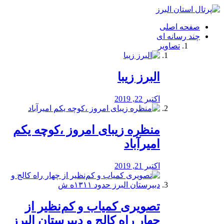
فصد
خون
صفحه اصلی
شرق
چند رسانه ای
تهران
تصاویر
خشکشویی
تصفیه
آب
البرز زیبا
طراحی
سایت
و
اکتبر 22, 2019
سئو
vip
منظره‌‌ زیبای امروز ،کوچه یکم
امیرآباد
اکتبر 21, 2019
️تصویری کمیاب و کم‌نظیر از
چهار راه كالج و دبيرستان البرز