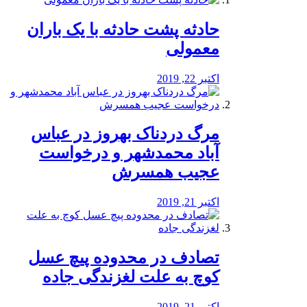
️حادثه پشت حادثه با یک باران
معمولی
اکتبر 22, 2019
مرگ دردناک بهروز در عباس
آباد محمدشهر و درخواست
عجیب همسرش
اکتبر 21, 2019
تصادف در محدوده پیچ عسل
کوچ به علت لغزندگی جاده
اکتبر 21, 2019