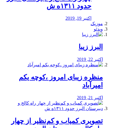
حدود ۱۳۱۱ه ش
اکتبر 19, 2019
موزیک
ویدئو
البرز زیبا
اکتبر 22, 2019
منظره‌‌ زیبای امروز ،کوچه یکم
امیرآباد
اکتبر 21, 2019
️تصویری کمیاب و کم‌نظیر از چهار