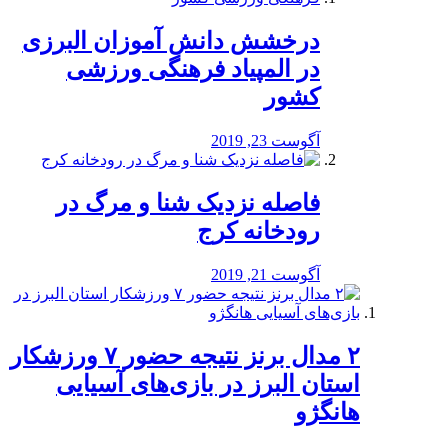
درخشش دانش آموزان البرزی
در المپیاد فرهنگی ورزشی
کشور
آگوست 23, 2019
️فاصله نزدیک شنا و مرگ در
رودخانه کرج
آگوست 21, 2019
۲ مدال برنز نتیجه حضور ۷ ورزشکار
استان البرز در بازی‌های آسیایی
هانگژو