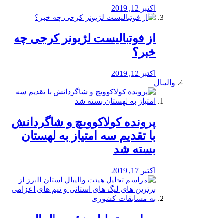
اکتبر 12, 2019
از فوتبالیست لژیونر کرجی چه
خبر؟
اکتبر 12, 2019
والیبال
پرونده کولاکوویچ و شاگردانش
با تقدیم سه امتیاز به لهستان
بسته شد
اکتبر 17, 2019