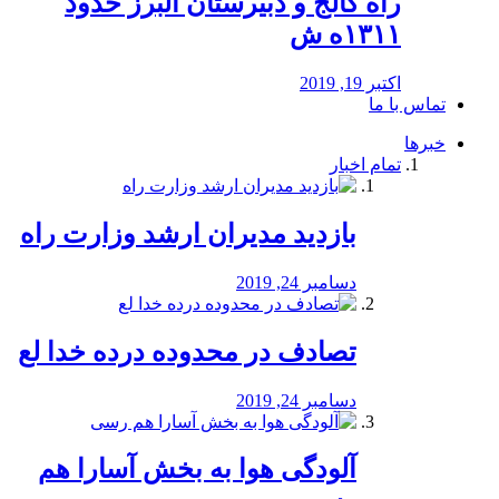
راه كالج و دبيرستان البرز حدود
۱۳۱۱ه ش
اکتبر 19, 2019
تماس با ما
خبرها
تمام اخبار
بازدید مدیران ارشد وزارت راه
دسامبر 24, 2019
تصادف در محدوده درده خدا لع
دسامبر 24, 2019
آلودگی هوا به بخش آسارا هم