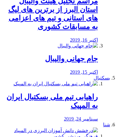
مراسم تجلیل هیئت والیبال
استان البرز از برترین های لیگ
های استانی و تیم های اعزامی
به مسابقات کشوری
اکتبر 16, 2019
جام جهانی والیبال
اکتبر 15, 2019
بسکتبال
راهیابی تیم ملی بسکتبال ایران
به المپیک
سپتامبر 24, 2019
شنا