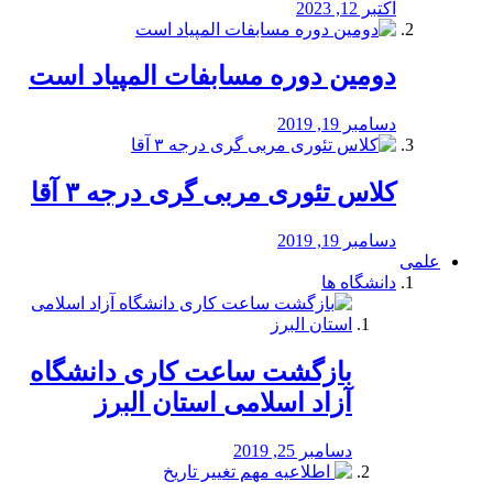
اکتبر 12, 2023
دومین دوره مسابفات المپیاد است
دسامبر 19, 2019
کلاس تئوری مربی گری درجه ۳ آقا
دسامبر 19, 2019
علمی
دانشگاه ها
بازگشت ساعت کاری دانشگاه
آزاد اسلامی استان البرز
دسامبر 25, 2019