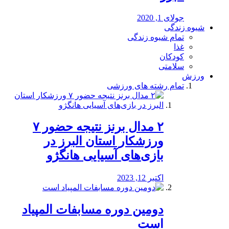
جولای 1, 2020
شیوه زندگی
تمام شیوه زندگی
غذا
کودکان
سلامتی
ورزش
تمام رشته های ورزشی
۲ مدال برنز نتیجه حضور ۷
ورزشکار استان البرز در
بازی‌های آسیایی هانگژو
اکتبر 12, 2023
دومین دوره مسابفات المپیاد
است