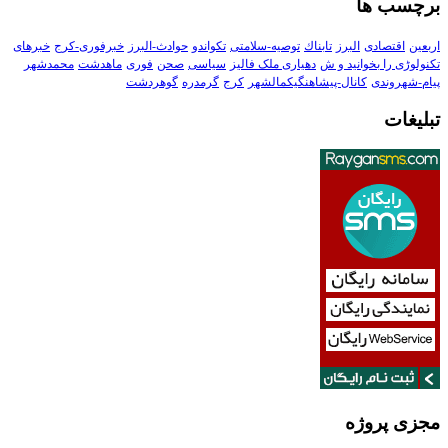
برچسب ها
اربعین
اقتصادی
البرز
تابناك
توصیه-سلامتی
تکواندو
حوادث-البرز
خبرفوری-کرج
خبرهای
تکنولوڑی را بخوانید و ش
دهیاری ملک فالیز
سیاسی
صحن
فوری
ماهدشت
محمدشهر
پیام-شهروندی
کانال-پیشاهنگیکمالشهر
کرج
گرمدره
گوهردشت
تبلیغات
مجزی پروژه