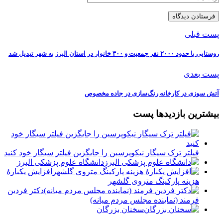
پست قبلی
️روستایی با حدود ۲۰۰۰ نفر جمعیت و ۳۰۰ خانوار در استان البرز به شهر تبدیل شد
پست بعدی
️آتش سوزی در کارخانه رنگ‌سازی در جاده مخصوص
بیشترین بازدیدها پست
فیلتر ترک سیگار نیکوپرسین را جایگزین فیلتر سیگار خود کنید
دانشگاه علوم پزشکی البرز
افزایش یکبارۀ
هزینه پارکینگ متروی گلشهر
دكتر فردين
فرمند (نماينده مجلس مردم میانه)
سخنان بزرگان