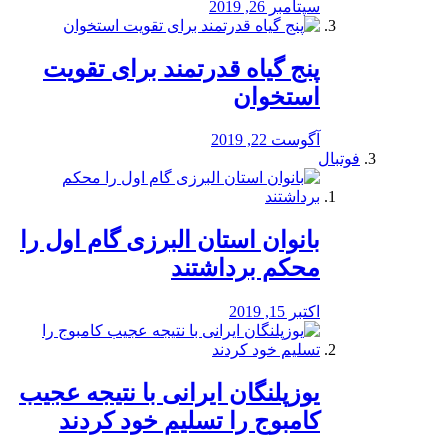
سپتامبر 26, 2019
پنج گیاه قدرتمند برای تقویت
استخوان
آگوست 22, 2019
فوتبال
بانوان استان البرزی گام اول را
محكم برداشتند
اکتبر 15, 2019
یوزپلنگان ایرانی با نتیجه عجیب
کامبوج را تسلیم خود کردند