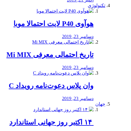
تکنولوژی
هوآوی P40 لایت احتمالا موبا
دسامبر 23, 2019
تاریخ احتمالی معرفی Mi MIX
دسامبر 23, 2019
وان پلاس دعوت‌نامه رویداد C
دسامبر 23, 2019
جهان
‏ ۱۴ اکتبر روز جهانی استاندارد