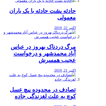
️حادثه پشت حادثه با یک باران
معمولی
اکتبر 22, 2019
مرگ دردناک بهروز در عباس
آباد محمدشهر و درخواست
عجیب همسرش
اکتبر 21, 2019
تصادف در محدوده پیچ عسل
کوچ به علت لغزندگی جاده