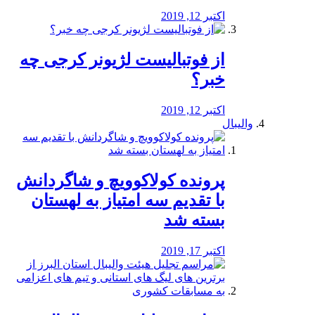
اکتبر 12, 2019
از فوتبالیست لژیونر کرجی چه
خبر؟
اکتبر 12, 2019
والیبال
پرونده کولاکوویچ و شاگردانش
با تقدیم سه امتیاز به لهستان
بسته شد
اکتبر 17, 2019