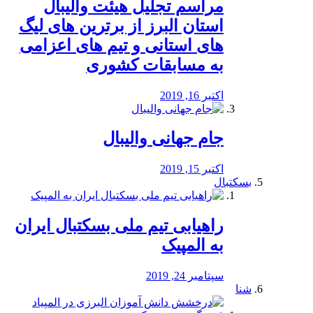
مراسم تجلیل هیئت والیبال
استان البرز از برترین های لیگ
های استانی و تیم های اعزامی
به مسابقات کشوری
اکتبر 16, 2019
جام جهانی والیبال
اکتبر 15, 2019
بسکتبال
راهیابی تیم ملی بسکتبال ایران
به المپیک
سپتامبر 24, 2019
شنا