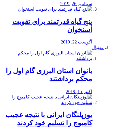
سپتامبر 26, 2019
پنج گیاه قدرتمند برای تقویت
استخوان
آگوست 22, 2019
فوتبال
بانوان استان البرزی گام اول را
محكم برداشتند
اکتبر 15, 2019
یوزپلنگان ایرانی با نتیجه عجیب
کامبوج را تسلیم خود کردند