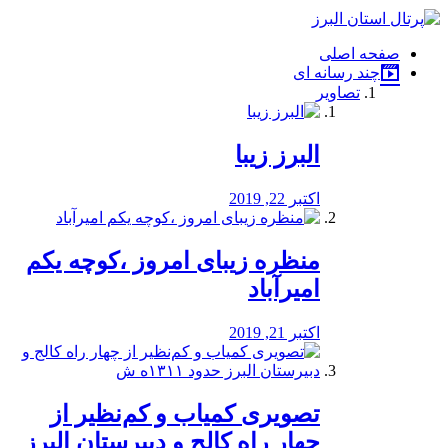
فصد
خون
صفحه اصلی
شرق
چند رسانه ای
تهران
تصاویر
خشکشویی
تصفیه
آب
البرز زیبا
طراحی
سایت
و
اکتبر 22, 2019
سئو
vip
منظره‌‌ زیبای امروز ،کوچه یکم
امیرآباد
اکتبر 21, 2019
️تصویری کمیاب و کم‌نظیر از
چهار راه كالج و دبيرستان البرز