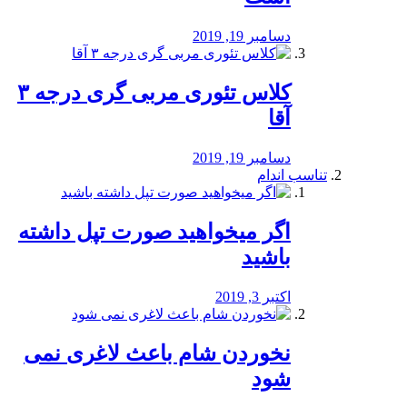
دسامبر 19, 2019
کلاس تئوری مربی گری درجه ۳
آقا
دسامبر 19, 2019
تناسب اندام
اگر میخواهید صورت تپل داشته
باشید
اکتبر 3, 2019
نخوردن شام باعث لاغری نمی
‌شود