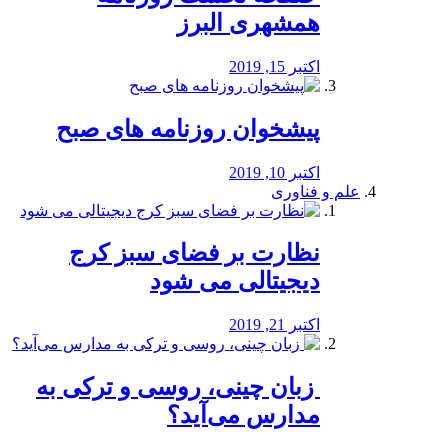
همشهری البرز
اکتبر 15, 2019
پیشخوان روزنامه های صبح
اکتبر 10, 2019
علم و فناوری
نظارت بر فضای سبز کرج
دیجیتالی می شود
اکتبر 21, 2019
️ زبان چینی، روسی و ترکی به
مدارس می‌آید؟