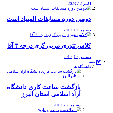
اکتبر 12, 2023
دومین دوره مسابفات المپیاد است
دسامبر 19, 2019
کلاس تئوری مربی گری درجه ۳ آقا
دسامبر 19, 2019
علمی
دانشگاه ها
بازگشت ساعت کاری دانشگاه
آزاد اسلامی استان البرز
دسامبر 25, 2019