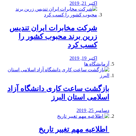
اکتبر 21, 2019
شرکت مخابرات ایران تندیس
زرین برند محبوب کشور را
کسب کرد
اکتبر 19, 2019
آزمایشگاه ها
بازگشت ساعت کاری دانشگاه آزاد
اسلامی استان البرز
دسامبر 25, 2019
️ اطلاعیه مهم تغییر تاریخ