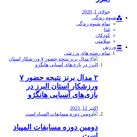
جولای 1, 2020
شیوه زندگی
تمام شیوه زندگی
غذا
کودکان
سلامتی
ورزش
تمام رشته های ورزشی
۲ مدال برنز نتیجه حضور ۷
ورزشکار استان البرز در
بازی‌های آسیایی هانگژو
اکتبر 12, 2023
دومین دوره مسابفات المپیاد
است