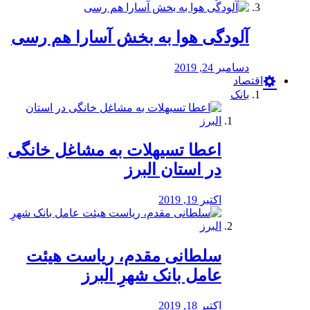
آلودگی هوا به بخش آسارا هم رسی
دسامبر 24, 2019
اقتصاد
بانک
️اعطا تسیهلات به مشاغل خانگی
در استان البرز
اکتبر 19, 2019
سلطانی مقدم، ریاست هیئت
عامل بانک شهرِ البرز
اکتبر 18, 2019