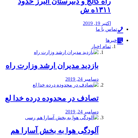
راه كالج و دبيرستان البرز حدود
۱۳۱۱ه ش
اکتبر 19, 2019
تماس با ما
خبرها
تمام اخبار
بازدید مدیران ارشد وزارت راه
دسامبر 24, 2019
تصادف در محدوده درده خدا لع
دسامبر 24, 2019
آلودگی هوا به بخش آسارا هم