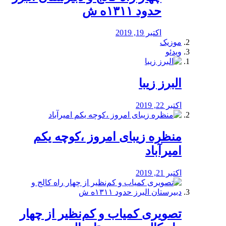
حدود ۱۳۱۱ه ش
اکتبر 19, 2019
موزیک
ویدئو
البرز زیبا
اکتبر 22, 2019
منظره‌‌ زیبای امروز ،کوچه یکم
امیرآباد
اکتبر 21, 2019
️تصویری کمیاب و کم‌نظیر از چهار