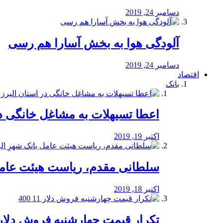
دسامبر 24, 2019
آلودگی هوا به بخش آسارا هم رسی
دسامبر 24, 2019
اقتصاد
بانک
️اعطا تسیهلات به مشاغل خانگی در
اکتبر 19, 2019
سلطانی مقدم، ریاست هیئت عامل 
اکتبر 18, 2019
تکرار قیمت چهارشنبه فروش دلار 11 00