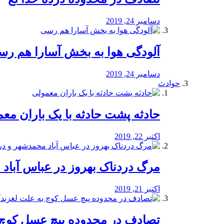
دسامبر 24, 2019
آلودگی هوا به بخش آسارا هم ر
دسامبر 24, 2019
حوادث
️حادثه پشت حادثه با یک باران مع
اکتبر 22, 2019
مرگ دردناک بهروز در عباس آب
اکتبر 21, 2019
تصادف در محدوده پیچ عسل کوچ 