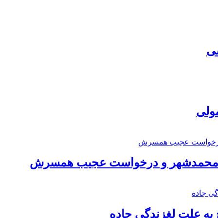
سی
مولی
اد محمدشهر و درخواست عجیب همسرش
به علت لغزندگی جاده