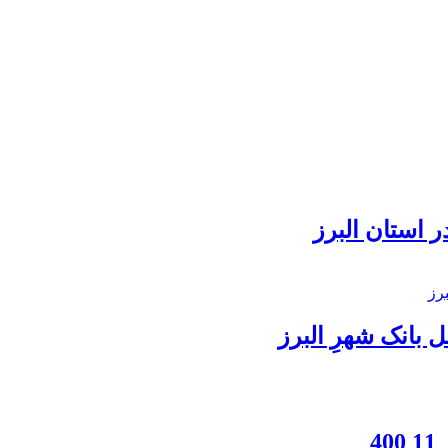
 استان البرز
بانک شهرِ البرز
4