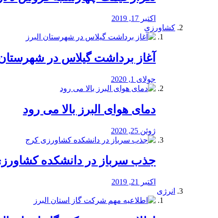
اکتبر 17, 2019
کشاورزی
آغاز برداشت گیلاس در شهرستان 
جولای 1, 2020
دمای هوای البرز بالا می رود
ژوئن 25, 2020
جذب سرباز در دانشکده کشاورز
اکتبر 21, 2019
انرژی