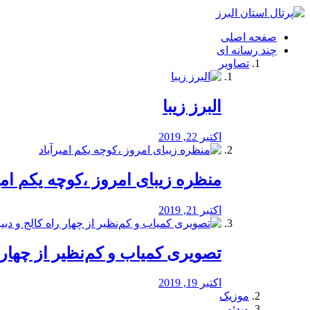
فصد
خون
صفحه اصلی
شرق
چند رسانه ای
تهران
تصاویر
خشکشویی
تصفیه
آب
البرز زیبا
طراحی
سایت
و
اکتبر 22, 2019
سئو
vip
منظره‌‌ زیبای امروز ،کوچه یکم امی
اکتبر 21, 2019
️تصویری کمیاب و کم‌نظیر از چهار راه 
اکتبر 19, 2019
موزیک
ویدئو