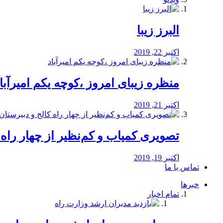
البرز زیبا
اکتبر 22, 2019
منظره‌‌ زیبای امروز ،کوچه یکم امیرآبا
اکتبر 21, 2019
️تصویری کمیاب و کم‌نظیر از چهار راه كالج
اکتبر 19, 2019
تماس با ما
خبرها
تمام اخبار