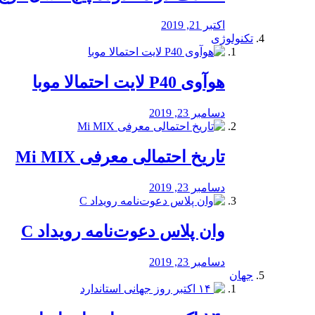
اکتبر 21, 2019
تکنولوژی
هوآوی P40 لایت احتمالا موبا
دسامبر 23, 2019
تاریخ احتمالی معرفی Mi MIX
دسامبر 23, 2019
وان پلاس دعوت‌نامه رویداد C
دسامبر 23, 2019
جهان