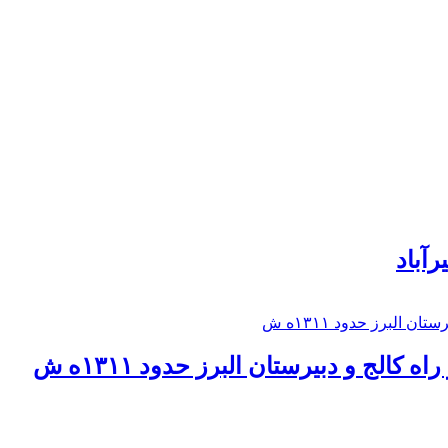
رآباد
كالج و دبيرستان البرز حدود ۱۳۱۱ه ش