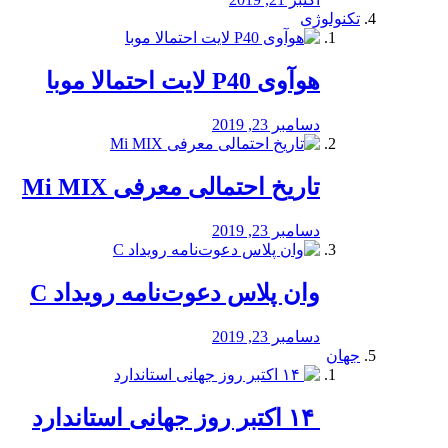
تکنولوژی
هوآوی P40 لایت احتمالا موبا
دسامبر 23, 2019
تاریخ احتمالی معرفی Mi MIX
دسامبر 23, 2019
وان پلاس دعوت‌نامه رویداد C
دسامبر 23, 2019
جهان
‏ ۱۴ اکتبر روز جهانی استاندارد