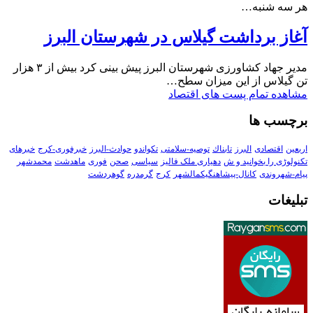
هر سه شنبه…
آغاز برداشت گیلاس در شهرستان البرز
مدیر جهاد کشاورزی شهرستان البرز پیش بینی کرد بیش از ۳ هزار
تن گیلاس از این میزان سطح…
مشاهده تمام پست های اقتصاد
برچسب ها
اربعین
اقتصادی
البرز
تابناك
توصیه-سلامتی
تکواندو
حوادث-البرز
خبرفوری-کرج
خبرهای
تکنولوڑی را بخوانید و ش
دهیاری ملک فالیز
سیاسی
صحن
فوری
ماهدشت
محمدشهر
پیام-شهروندی
کانال-پیشاهنگیکمالشهر
کرج
گرمدره
گوهردشت
تبلیغات