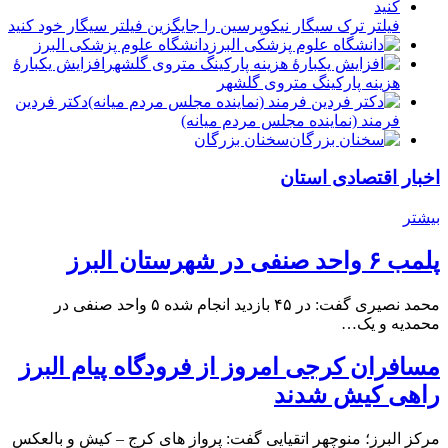
فیلتر ترک سیگار نیکوپرسین را جایگزین فیلتر سیگار خود کنید
دانشگاه علوم پزشکی البرز
افزایش یکبارۀ
هزینه پارکینگ متروی گلشهر
دكتر فردين
فرمند (نماينده مجلس مردم میانه)
سخنان بزرگان
اخبار اقتصادی استان
بیشتر
پلمب ۶ واحد صنفی در شهرستان البرز
محمد نصیری گفت: در ۴۵ بازدید انجام شده ۵ واحد صنفی در
محمدیه و یک…
مسافران کرجی امروز از فرودگاه پیام البرز
راهی کیش شدند
مرکز البرز؛ منوچهر اتقیایی گفت: پرواز های کرج – کیش و بالعکس