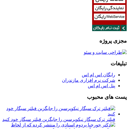
مجزی پروژه
تبلیغات
رایگان اس ام اس
شرکت نرم افزاری مازندران
پنل اس ام اس
پست های محبوب
فیلتر ترک سیگار نیکوپرسین را جایگزین فیلتر سیگار خود کنید