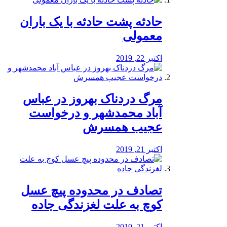
️حادثه پشت حادثه با یک باران
معمولی
اکتبر 22, 2019
مرگ دردناک بهروز در عباس
آباد محمدشهر و درخواست
عجیب همسرش
اکتبر 21, 2019
تصادف در محدوده پیچ عسل
کوچ به علت لغزندگی جاده
اکتبر 21, 2019