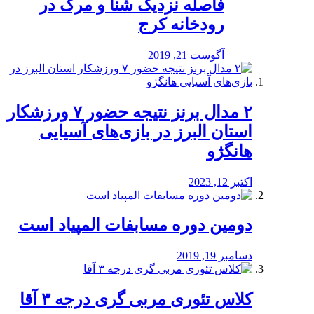
️فاصله نزدیک شنا و مرگ در
رودخانه کرج
آگوست 21, 2019
۲ مدال برنز نتیجه حضور ۷ ورزشکار
استان البرز در بازی‌های آسیایی
هانگژو
اکتبر 12, 2023
دومین دوره مسابفات المپیاد است
دسامبر 19, 2019
کلاس تئوری مربی گری درجه ۳ آقا