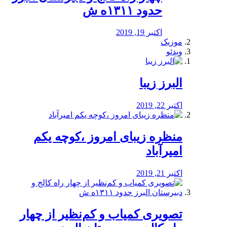
حدود ۱۳۱۱ه ش
اکتبر 19, 2019
موزیک
ویدئو
البرز زیبا
اکتبر 22, 2019
منظره‌‌ زیبای امروز ،کوچه یکم
امیرآباد
اکتبر 21, 2019
️تصویری کمیاب و کم‌نظیر از چهار