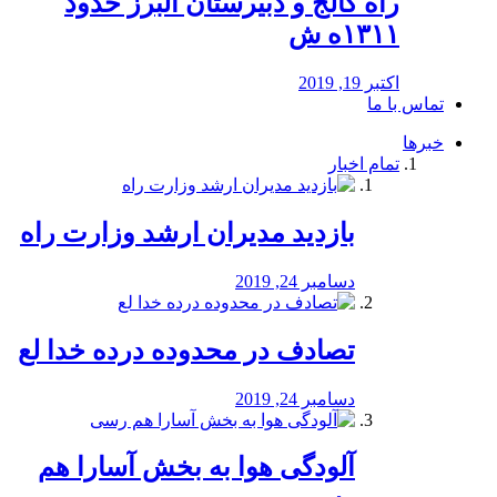
راه كالج و دبيرستان البرز حدود
۱۳۱۱ه ش
اکتبر 19, 2019
تماس با ما
خبرها
تمام اخبار
بازدید مدیران ارشد وزارت راه
دسامبر 24, 2019
تصادف در محدوده درده خدا لع
دسامبر 24, 2019
آلودگی هوا به بخش آسارا هم