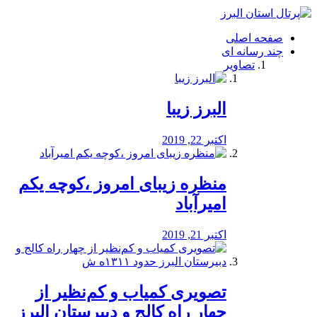
فصد
خون
صفحه اصلی
شرق
چند رسانه ای
تهران
تصاویر
خشکشویی
تصفیه
آب
البرز زیبا
طراحی
سایت
و
اکتبر 22, 2019
سئو
vip
منظره‌‌ زیبای امروز ،کوچه یکم
امیرآباد
اکتبر 21, 2019
️تصویری کمیاب و کم‌نظیر از
چهار راه كالج و دبيرستان البرز