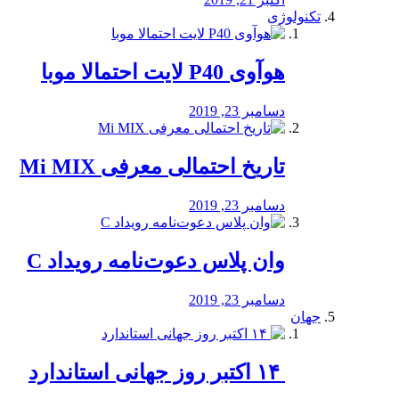
تکنولوژی
هوآوی P40 لایت احتمالا موبا
دسامبر 23, 2019
تاریخ احتمالی معرفی Mi MIX
دسامبر 23, 2019
وان پلاس دعوت‌نامه رویداد C
دسامبر 23, 2019
جهان
‏ ۱۴ اکتبر روز جهانی استاندارد