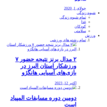
جولای 1, 2020
شیوه زندگی
تمام شیوه زندگی
غذا
کودکان
سلامتی
ورزش
تمام رشته های ورزشی
۲ مدال برنز نتیجه حضور ۷
ورزشکار استان البرز در
بازی‌های آسیایی هانگژو
اکتبر 12, 2023
دومین دوره مسابفات المپیاد
است