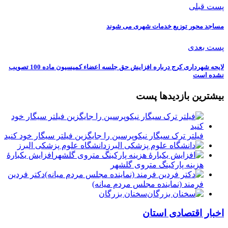
پست قبلی
️مساجد محور توزیع خدمات شهری می شوند
پست بعدی
لایحه شهرداری کرج درباره افزایش حق جلسه اعضاء کمیسیون ماده 100 تصویب
نشده است
بیشترین بازدیدها پست
فیلتر ترک سیگار نیکوپرسین را جایگزین فیلتر سیگار خود کنید
دانشگاه علوم پزشکی البرز
افزایش یکبارۀ
هزینه پارکینگ متروی گلشهر
دكتر فردين
فرمند (نماينده مجلس مردم میانه)
سخنان بزرگان
اخبار اقتصادی استان