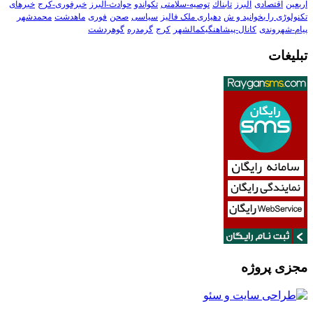
اربعین
اقتصادی
البرز
تابناك
توصیه-سلامتی
تکواندو
حوادث-البرز
خبرفوری-کرج
خبرهای
تکنولوڑی را بخوانید و ش
دهیاری ملک فالیز
سیاسی
صحن
فوری
ماهدشت
محمدشهر
پیام-شهروندی
کانال-پیشاهنگیکمالشهر
کرج
گرمدره
گوهردشت
تبلیغات
مجزی پروژه