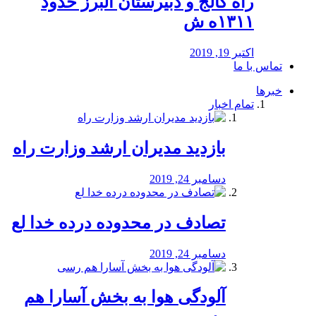
راه كالج و دبيرستان البرز حدود
۱۳۱۱ه ش
اکتبر 19, 2019
تماس با ما
خبرها
تمام اخبار
بازدید مدیران ارشد وزارت راه
دسامبر 24, 2019
تصادف در محدوده درده خدا لع
دسامبر 24, 2019
آلودگی هوا به بخش آسارا هم