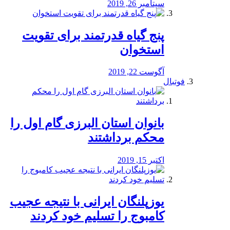
سپتامبر 26, 2019
پنج گیاه قدرتمند برای تقویت
استخوان
آگوست 22, 2019
فوتبال
بانوان استان البرزی گام اول را
محكم برداشتند
اکتبر 15, 2019
یوزپلنگان ایرانی با نتیجه عجیب
کامبوج را تسلیم خود کردند