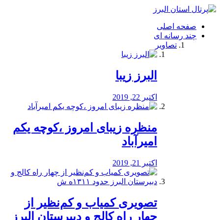
فصد
خون
صفحه اصلی
شرق
چند رسانه ای
تهران
تصاویر
خشکشویی
تصفیه
آب
البرز زیبا
طراحی
سایت
و
اکتبر 22, 2019
سئو
vip
منظره‌‌ زیبای امروز ،کوچه یکم
امیرآباد
اکتبر 21, 2019
️تصویری کمیاب و کم‌نظیر از
چهار راه كالج و دبيرستان البرز