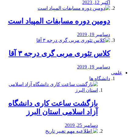
اکتبر 12, 2023
دومین دوره مسابفات المپیاد است
دسامبر 19, 2019
کلاس تئوری مربی گری درجه ۳ آقا
دسامبر 19, 2019
علمی
دانشگاه ها
بازگشت ساعت کاری دانشگاه
آزاد اسلامی استان البرز
دسامبر 25, 2019