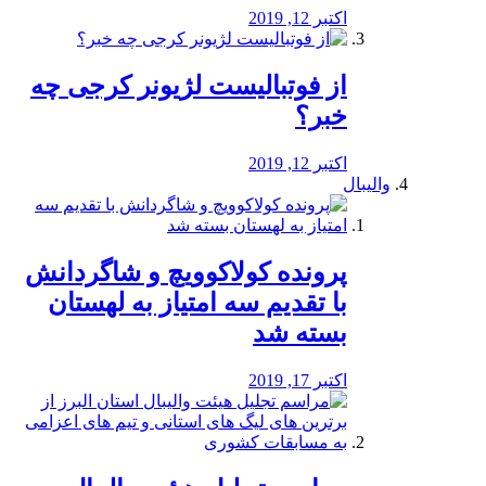
اکتبر 12, 2019
از فوتبالیست لژیونر کرجی چه
خبر؟
اکتبر 12, 2019
والیبال
پرونده کولاکوویچ و شاگردانش
با تقدیم سه امتیاز به لهستان
بسته شد
اکتبر 17, 2019