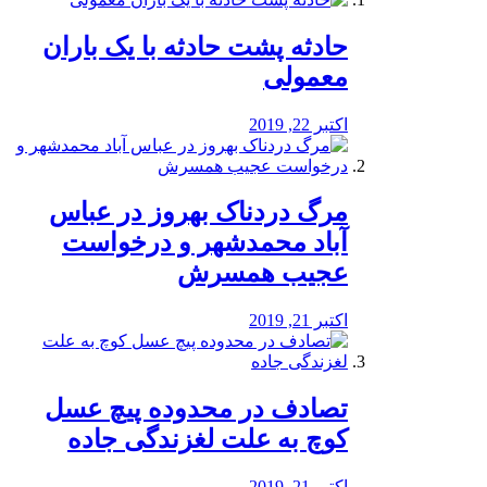
️حادثه پشت حادثه با یک باران
معمولی
اکتبر 22, 2019
مرگ دردناک بهروز در عباس
آباد محمدشهر و درخواست
عجیب همسرش
اکتبر 21, 2019
تصادف در محدوده پیچ عسل
کوچ به علت لغزندگی جاده
اکتبر 21, 2019