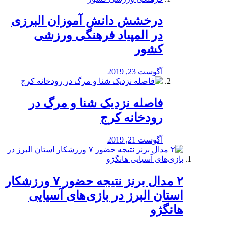
درخشش دانش آموزان البرزی
در المپیاد فرهنگی ورزشی
کشور
آگوست 23, 2019
️فاصله نزدیک شنا و مرگ در
رودخانه کرج
آگوست 21, 2019
۲ مدال برنز نتیجه حضور ۷ ورزشکار
استان البرز در بازی‌های آسیایی
هانگژو