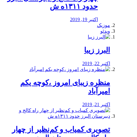
حدود ۱۳۱۱ه ش
اکتبر 19, 2019
موزیک
ویدئو
البرز زیبا
اکتبر 22, 2019
منظره‌‌ زیبای امروز ،کوچه یکم
امیرآباد
اکتبر 21, 2019
️تصویری کمیاب و کم‌نظیر از چهار