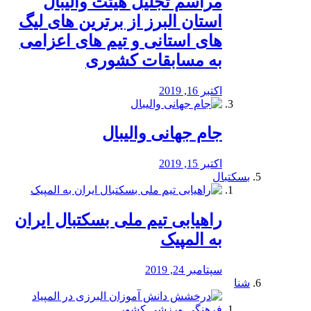
مراسم تجلیل هیئت والیبال
استان البرز از برترین های لیگ
های استانی و تیم های اعزامی
به مسابقات کشوری
اکتبر 16, 2019
جام جهانی والیبال
اکتبر 15, 2019
بسکتبال
راهیابی تیم ملی بسکتبال ایران
به المپیک
سپتامبر 24, 2019
شنا