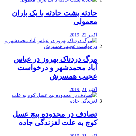
️حادثه پشت حادثه با یک باران
معمولی
اکتبر 22, 2019
مرگ دردناک بهروز در عباس
آباد محمدشهر و درخواست
عجیب همسرش
اکتبر 21, 2019
تصادف در محدوده پیچ عسل
کوچ به علت لغزندگی جاده
اکتبر 21, 2019