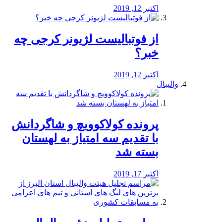
اکتبر 12, 2019
از فوتبالیست لژیونر کرجی چه
خبر؟
اکتبر 12, 2019
والیبال
پرونده کولاکوویچ و شاگردانش
با تقدیم سه امتیاز به لهستان
بسته شد
اکتبر 17, 2019