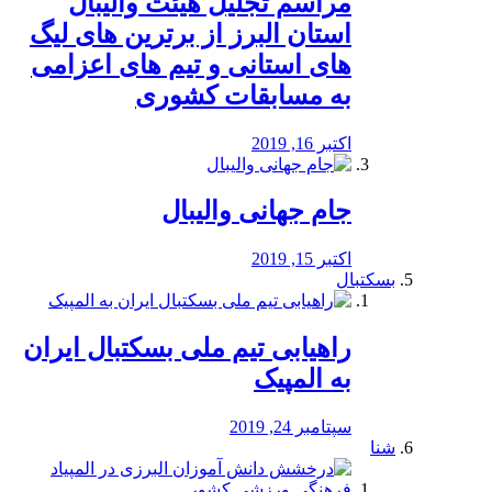
مراسم تجلیل هیئت والیبال
استان البرز از برترین های لیگ
های استانی و تیم های اعزامی
به مسابقات کشوری
اکتبر 16, 2019
جام جهانی والیبال
اکتبر 15, 2019
بسکتبال
راهیابی تیم ملی بسکتبال ایران
به المپیک
سپتامبر 24, 2019
شنا