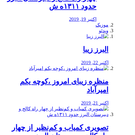
حدود ۱۳۱۱ه ش
اکتبر 19, 2019
موزیک
ویدئو
البرز زیبا
اکتبر 22, 2019
منظره‌‌ زیبای امروز ،کوچه یکم
امیرآباد
اکتبر 21, 2019
️تصویری کمیاب و کم‌نظیر از چهار