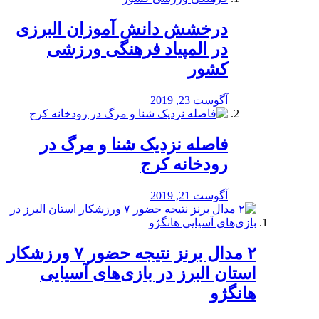
درخشش دانش آموزان البرزی
در المپیاد فرهنگی ورزشی
کشور
آگوست 23, 2019
️فاصله نزدیک شنا و مرگ در
رودخانه کرج
آگوست 21, 2019
۲ مدال برنز نتیجه حضور ۷ ورزشکار
استان البرز در بازی‌های آسیایی
هانگژو