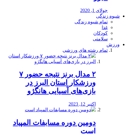
جولای 1, 2020
شیوه زندگی
تمام شیوه زندگی
غذا
کودکان
سلامتی
ورزش
تمام رشته های ورزشی
۲ مدال برنز نتیجه حضور ۷
ورزشکار استان البرز در
بازی‌های آسیایی هانگژو
اکتبر 12, 2023
دومین دوره مسابفات المپیاد
است