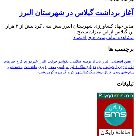
آغاز برداشت گیلاس در شهرستان البرز
مدیر جهاد کشاورزی شهرستان البرز پیش بینی کرد بیش از ۳ هزار
تن گیلاس از این میزان سطح…
مشاهده تمام پست های اقتصاد
برچسب ها
اربعین
اقتصادی
البرز
تابناك
توصیه-سلامتی
تکواندو
حوادث-البرز
خبرفوری-کرج
خبرهای
تکنولوڑی را بخوانید و ش
دهیاری ملک فالیز
سیاسی
صحن
فوری
ماهدشت
محمدشهر
پیام-شهروندی
کانال-پیشاهنگیکمالشهر
کرج
گرمدره
گوهردشت
تبلیغات