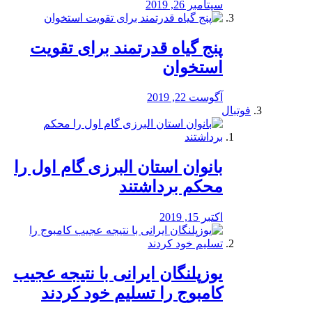
سپتامبر 26, 2019
پنج گیاه قدرتمند برای تقویت
استخوان
آگوست 22, 2019
فوتبال
بانوان استان البرزی گام اول را
محكم برداشتند
اکتبر 15, 2019
یوزپلنگان ایرانی با نتیجه عجیب
کامبوج را تسلیم خود کردند