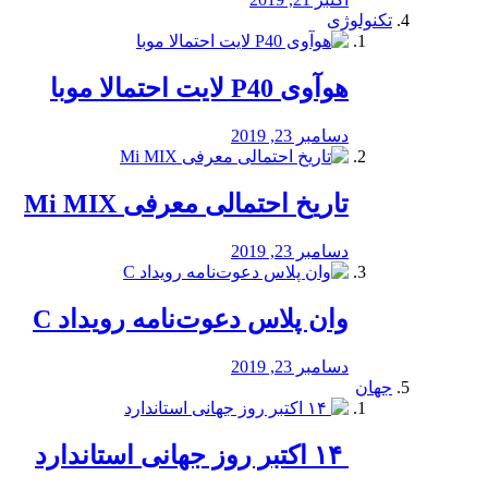
تکنولوژی
هوآوی P40 لایت احتمالا موبا
دسامبر 23, 2019
تاریخ احتمالی معرفی Mi MIX
دسامبر 23, 2019
وان پلاس دعوت‌نامه رویداد C
دسامبر 23, 2019
جهان
‏ ۱۴ اکتبر روز جهانی استاندارد