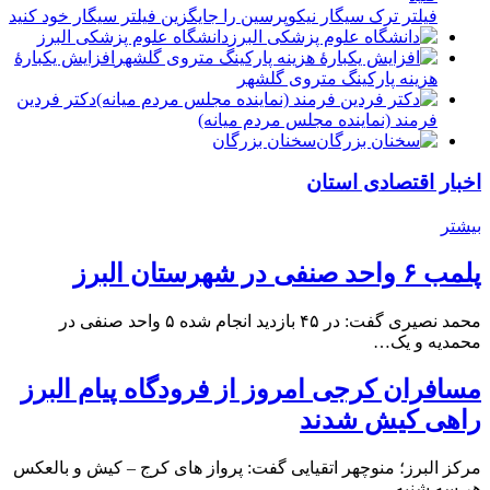
فیلتر ترک سیگار نیکوپرسین را جایگزین فیلتر سیگار خود کنید
دانشگاه علوم پزشکی البرز
افزایش یکبارۀ
هزینه پارکینگ متروی گلشهر
دكتر فردين
فرمند (نماينده مجلس مردم میانه)
سخنان بزرگان
اخبار اقتصادی استان
بیشتر
پلمب ۶ واحد صنفی در شهرستان البرز
محمد نصیری گفت: در ۴۵ بازدید انجام شده ۵ واحد صنفی در
محمدیه و یک…
مسافران کرجی امروز از فرودگاه پیام البرز
راهی کیش شدند
مرکز البرز؛ منوچهر اتقیایی گفت: پرواز های کرج – کیش و بالعکس
هر سه شنبه…