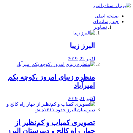
فصد
خون
صفحه اصلی
شرق
چند رسانه ای
تهران
تصاویر
خشکشویی
تصفیه
آب
البرز زیبا
طراحی
سایت
و
اکتبر 22, 2019
سئو
vip
منظره‌‌ زیبای امروز ،کوچه یکم
امیرآباد
اکتبر 21, 2019
️تصویری کمیاب و کم‌نظیر از
چهار راه كالج و دبيرستان البرز