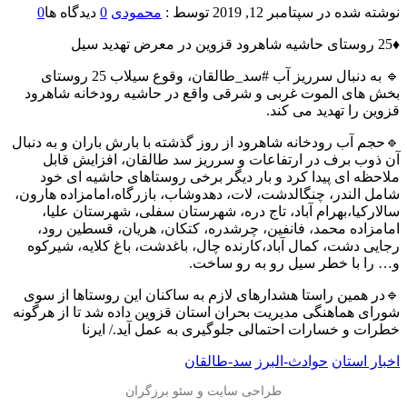
نوشته شده در
سپتامبر 12, 2019
توسط :
محمودی
0
دیدگاه ها
0
♦️25 روستای حاشیه شاهرود قزوین در معرض تهدید سیل
🔹 به دنبال سرریز آب #سد_طالقان، وقوع سیلاب 25 روستای
بخش های الموت غربی و شرقی واقع در حاشیه رودخانه شاهرود
قزوین را تهدید می کند.
🔹حجم آب رودخانه شاهرود از روز گذشته با بارش باران و به دنبال
آن ذوب برف در ارتفاعات و سرریز سد طالقان، افزایش قابل
ملاحظه ای پیدا کرد و بار دیگر برخی روستاهای حاشیه ای خود
شامل الندر، چنگالدشت، لات، دهدوشاب، بازرگاه،امامزاده هارون،
سالارکیا،بهرام آباد، تاج دره، شهرستان سفلی، شهرستان علیا،
امامزاده محمد، فانفین، چرشدره، کتکان، هریان، قسطین رود،
رجایی دشت، کمال آباد،کارنده چال، باغدشت، باغ کلایه، شیرکوه
و… را با خطر سیل رو به رو ساخت.
🔹در همین راستا هشدارهای لازم به ساکنان این روستاها از سوی
شورای هماهنگی مدیریت بحران استان قزوین داده شد تا از هرگونه
خطرات و خسارات احتمالی جلوگیری به عمل آید./ ایرنا
اخبار استان
حوادث-البرز
سد-طالقان