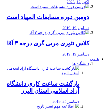
اکتبر 12, 2023
دومین دوره مسابفات المپیاد است
دسامبر 19, 2019
کلاس تئوری مربی گری درجه ۳ آقا
دسامبر 19, 2019
علمی
دانشگاه ها
بازگشت ساعت کاری دانشگاه
آزاد اسلامی استان البرز
دسامبر 25, 2019