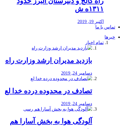
راه كالج و دبيرستان البرز حدود
۱۳۱۱ه ش
اکتبر 19, 2019
تماس با ما
خبرها
تمام اخبار
بازدید مدیران ارشد وزارت راه
دسامبر 24, 2019
تصادف در محدوده درده خدا لع
دسامبر 24, 2019
آلودگی هوا به بخش آسارا هم