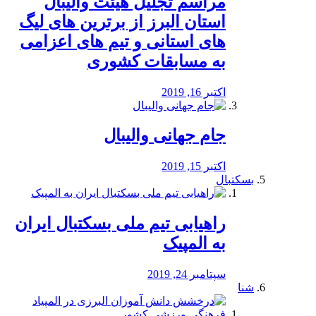
مراسم تجلیل هیئت والیبال
استان البرز از برترین های لیگ
های استانی و تیم های اعزامی
به مسابقات کشوری
اکتبر 16, 2019
جام جهانی والیبال
اکتبر 15, 2019
بسکتبال
راهیابی تیم ملی بسکتبال ایران
به المپیک
سپتامبر 24, 2019
شنا