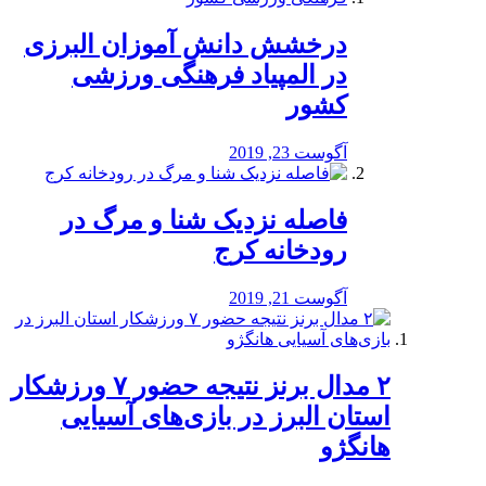
درخشش دانش آموزان البرزی
در المپیاد فرهنگی ورزشی
کشور
آگوست 23, 2019
️فاصله نزدیک شنا و مرگ در
رودخانه کرج
آگوست 21, 2019
۲ مدال برنز نتیجه حضور ۷ ورزشکار
استان البرز در بازی‌های آسیایی
هانگژو