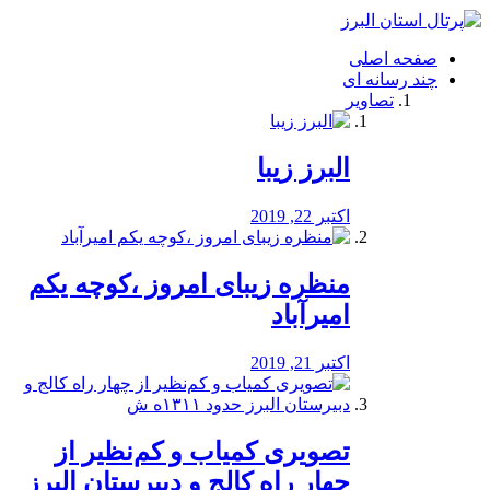
فصد
خون
صفحه اصلی
شرق
چند رسانه ای
تهران
تصاویر
خشکشویی
تصفیه
آب
البرز زیبا
طراحی
سایت
و
اکتبر 22, 2019
سئو
vip
منظره‌‌ زیبای امروز ،کوچه یکم
امیرآباد
اکتبر 21, 2019
️تصویری کمیاب و کم‌نظیر از
چهار راه كالج و دبيرستان البرز