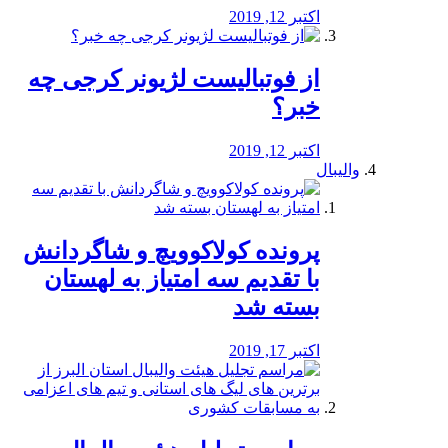
اکتبر 12, 2019
از فوتبالیست لژیونر کرجی چه
خبر؟
اکتبر 12, 2019
والیبال
پرونده کولاکوویچ و شاگردانش
با تقدیم سه امتیاز به لهستان
بسته شد
اکتبر 17, 2019