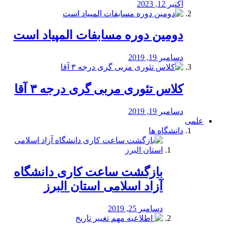
اکتبر 12, 2023
دومین دوره مسابفات المپیاد است
دسامبر 19, 2019
کلاس تئوری مربی گری درجه ۳ آقا
دسامبر 19, 2019
علمی
دانشگاه ها
بازگشت ساعت کاری دانشگاه
آزاد اسلامی استان البرز
دسامبر 25, 2019