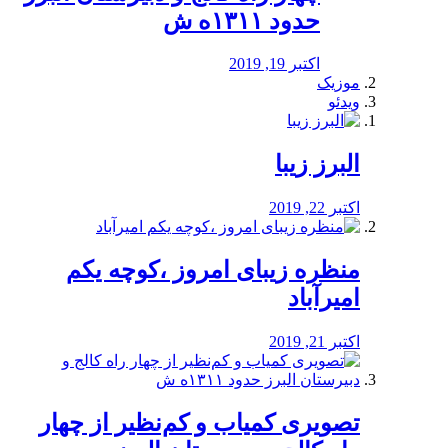
حدود ۱۳۱۱ه ش
اکتبر 19, 2019
موزیک
ویدئو
البرز زیبا
اکتبر 22, 2019
منظره‌‌ زیبای امروز ،کوچه یکم
امیرآباد
اکتبر 21, 2019
️تصویری کمیاب و کم‌نظیر از چهار