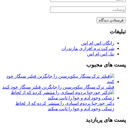
تبلیغات
رایگان اس ام اس
شرکت نرم افزاری مازندران
پنل اس ام اس
پست های محبوب
فیلتر ترک سیگار نیکوپرسین را جایگزین فیلتر سیگار خود کنید
دکتر جورجیا پردوم اسنادی را منتشر کرده که از لحاظ
ژنتیکی وجود آدم و حوا را ثابت میکند
پست های پربازدید