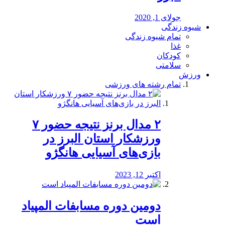
جولای 1, 2020
شیوه زندگی
تمام شیوه زندگی
غذا
کودکان
سلامتی
ورزش
تمام رشته های ورزشی
۲ مدال برنز نتیجه حضور ۷
ورزشکار استان البرز در
بازی‌های آسیایی هانگژو
اکتبر 12, 2023
دومین دوره مسابفات المپیاد
است