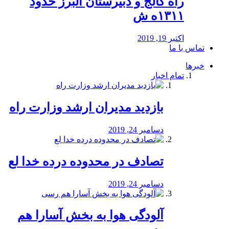
راه كالج و دبيرستان البرز حدود
۱۳۱۱ه ش
اکتبر 19, 2019
تماس با ما
خبرها
تمام اخبار
بازدید مدیران ارشد وزارت راه
دسامبر 24, 2019
تصادف در محدوده درده خدا لع
دسامبر 24, 2019
آلودگی هوا به بخش آسارا هم