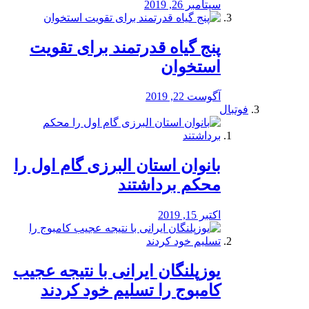
سپتامبر 26, 2019
پنج گیاه قدرتمند برای تقویت
استخوان
آگوست 22, 2019
فوتبال
بانوان استان البرزی گام اول را
محكم برداشتند
اکتبر 15, 2019
یوزپلنگان ایرانی با نتیجه عجیب
کامبوج را تسلیم خود کردند