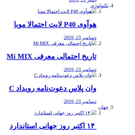
تکنولوژی
هوآوی P40 لایت احتمالا موبا
دسامبر 23, 2019
تاریخ احتمالی معرفی Mi MIX
دسامبر 23, 2019
وان پلاس دعوت‌نامه رویداد C
دسامبر 23, 2019
جهان
‏ ۱۴ اکتبر روز جهانی استاندارد