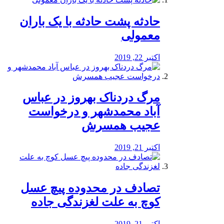
️حادثه پشت حادثه با یک باران
معمولی
اکتبر 22, 2019
مرگ دردناک بهروز در عباس
آباد محمدشهر و درخواست
عجیب همسرش
اکتبر 21, 2019
تصادف در محدوده پیچ عسل
کوچ به علت لغزندگی جاده
اکتبر 21, 2019