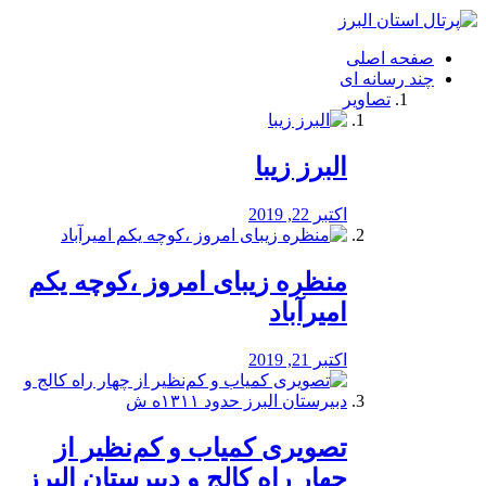
فصد
خون
صفحه اصلی
شرق
چند رسانه ای
تهران
تصاویر
خشکشویی
تصفیه
آب
البرز زیبا
طراحی
سایت
و
اکتبر 22, 2019
سئو
vip
منظره‌‌ زیبای امروز ،کوچه یکم
امیرآباد
اکتبر 21, 2019
️تصویری کمیاب و کم‌نظیر از
چهار راه كالج و دبيرستان البرز