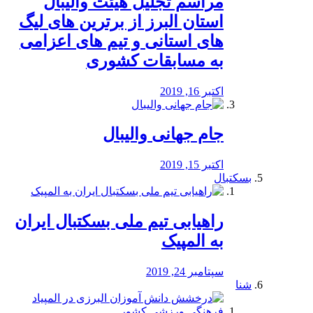
مراسم تجلیل هیئت والیبال
استان البرز از برترین های لیگ
های استانی و تیم های اعزامی
به مسابقات کشوری
اکتبر 16, 2019
جام جهانی والیبال
اکتبر 15, 2019
بسکتبال
راهیابی تیم ملی بسکتبال ایران
به المپیک
سپتامبر 24, 2019
شنا