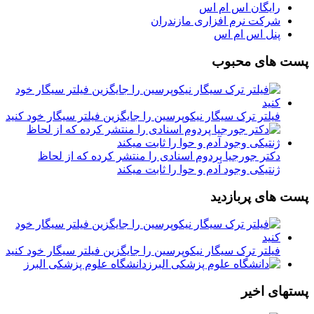
رایگان اس ام اس
شرکت نرم افزاری مازندران
پنل اس ام اس
پست های محبوب
فیلتر ترک سیگار نیکوپرسین را جایگزین فیلتر سیگار خود کنید
دکتر جورجیا پردوم اسنادی را منتشر کرده که از لحاظ
ژنتیکی وجود آدم و حوا را ثابت میکند
پست های پربازدید
فیلتر ترک سیگار نیکوپرسین را جایگزین فیلتر سیگار خود کنید
دانشگاه علوم پزشکی البرز
پستهای اخیر