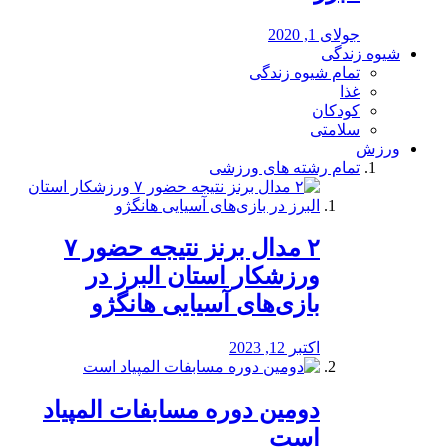
جولای 1, 2020
شیوه زندگی
تمام شیوه زندگی
غذا
کودکان
سلامتی
ورزش
تمام رشته های ورزشی
۲ مدال برنز نتیجه حضور ۷
ورزشکار استان البرز در
بازی‌های آسیایی هانگژو
اکتبر 12, 2023
دومین دوره مسابفات المپیاد
است