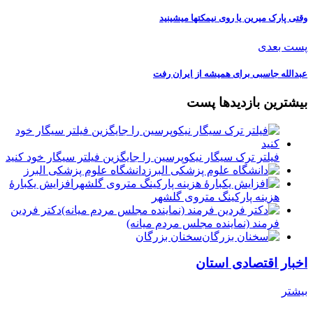
وقتی پارک میرین یا روی نیمکتها میشینید
پست بعدی
عبدالله جاسبی برای همیشه از ایران رفت
بیشترین بازدیدها پست
فیلتر ترک سیگار نیکوپرسین را جایگزین فیلتر سیگار خود کنید
دانشگاه علوم پزشکی البرز
افزایش یکبارۀ
هزینه پارکینگ متروی گلشهر
دكتر فردين
فرمند (نماينده مجلس مردم میانه)
سخنان بزرگان
اخبار اقتصادی استان
بیشتر