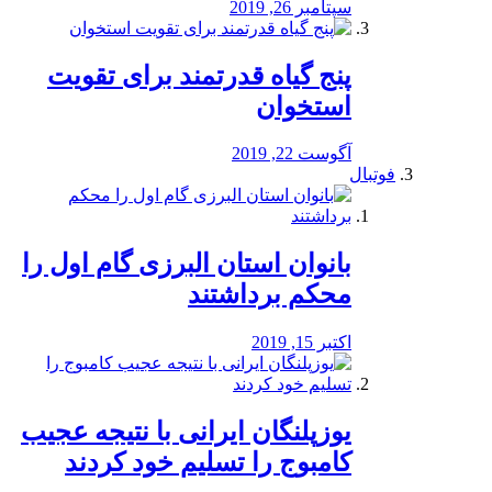
سپتامبر 26, 2019
پنج گیاه قدرتمند برای تقویت
استخوان
آگوست 22, 2019
فوتبال
بانوان استان البرزی گام اول را
محكم برداشتند
اکتبر 15, 2019
یوزپلنگان ایرانی با نتیجه عجیب
کامبوج را تسلیم خود کردند