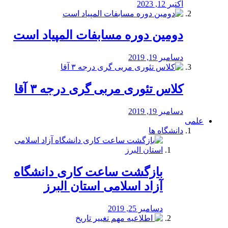
اکتبر 12, 2023
دومین دوره مسابفات المپیاد است
دسامبر 19, 2019
کلاس تئوری مربی گری درجه ۳ آقا
دسامبر 19, 2019
علمی
دانشگاه ها
بازگشت ساعت کاری دانشگاه
آزاد اسلامی استان البرز
دسامبر 25, 2019