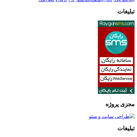
پیام-شهروندی
کانال-پیشاهنگیکمالشهر
کرج
گرمدره
گوهردشت
تبلیغات
مجزی پروژه
تبلیغات