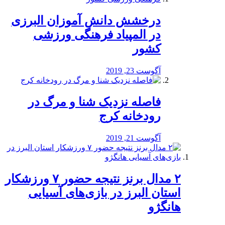
درخشش دانش آموزان البرزی
در المپیاد فرهنگی ورزشی
کشور
آگوست 23, 2019
️فاصله نزدیک شنا و مرگ در
رودخانه کرج
آگوست 21, 2019
۲ مدال برنز نتیجه حضور ۷ ورزشکار
استان البرز در بازی‌های آسیایی
هانگژو