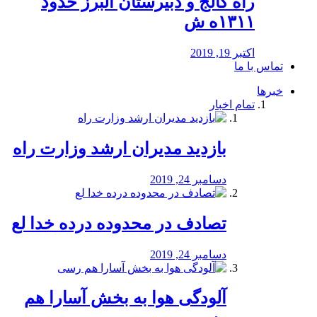
راه كالج و دبيرستان البرز حدود
۱۳۱۱ه ش
اکتبر 19, 2019
تماس با ما
خبرها
تمام اخبار
بازدید مدیران ارشد وزارت راه
دسامبر 24, 2019
تصادف در محدوده درده خدا لع
دسامبر 24, 2019
آلودگی هوا به بخش آسارا هم