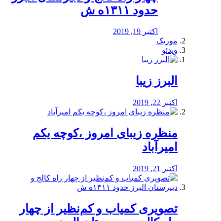
حدود ۱۳۱۱ه ش
اکتبر 19, 2019
موزیک
ویدئو
البرز زیبا
اکتبر 22, 2019
منظره‌‌ زیبای امروز ،کوچه یکم
امیرآباد
اکتبر 21, 2019
️تصویری کمیاب و کم‌نظیر از چهار