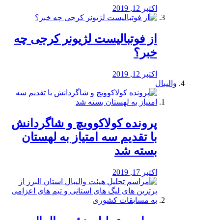
اکتبر 12, 2019
از فوتبالیست لژیونر کرجی چه
خبر؟
اکتبر 12, 2019
والیبال
پرونده کولاکوویچ و شاگردانش
با تقدیم سه امتیاز به لهستان
بسته شد
اکتبر 17, 2019