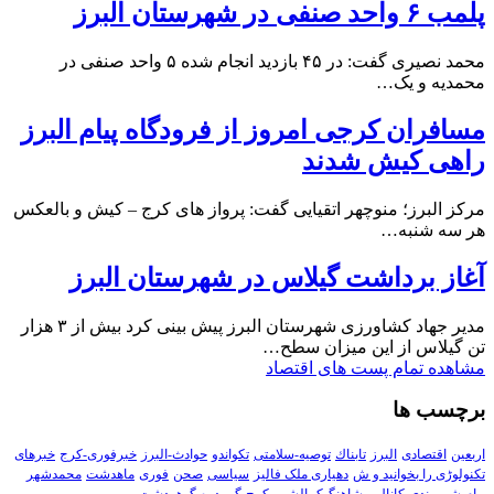
پلمب ۶ واحد صنفی در شهرستان البرز
محمد نصیری گفت: در ۴۵ بازدید انجام شده ۵ واحد صنفی در
محمدیه و یک…
مسافران کرجی امروز از فرودگاه پیام البرز
راهی کیش شدند
مرکز البرز؛ منوچهر اتقیایی گفت: پرواز های کرج – کیش و بالعکس
هر سه شنبه…
آغاز برداشت گیلاس در شهرستان البرز
مدیر جهاد کشاورزی شهرستان البرز پیش بینی کرد بیش از ۳ هزار
تن گیلاس از این میزان سطح…
مشاهده تمام پست های اقتصاد
برچسب ها
اربعین
اقتصادی
البرز
تابناك
توصیه-سلامتی
تکواندو
حوادث-البرز
خبرفوری-کرج
خبرهای
تکنولوڑی را بخوانید و ش
دهیاری ملک فالیز
سیاسی
صحن
فوری
ماهدشت
محمدشهر