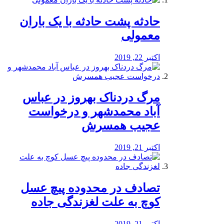
️حادثه پشت حادثه با یک باران
معمولی
اکتبر 22, 2019
مرگ دردناک بهروز در عباس
آباد محمدشهر و درخواست
عجیب همسرش
اکتبر 21, 2019
تصادف در محدوده پیچ عسل
کوچ به علت لغزندگی جاده
اکتبر 21, 2019