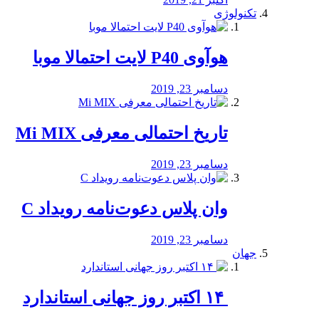
تکنولوژی
هوآوی P40 لایت احتمالا موبا
دسامبر 23, 2019
تاریخ احتمالی معرفی Mi MIX
دسامبر 23, 2019
وان پلاس دعوت‌نامه رویداد C
دسامبر 23, 2019
جهان
‏ ۱۴ اکتبر روز جهانی استاندارد