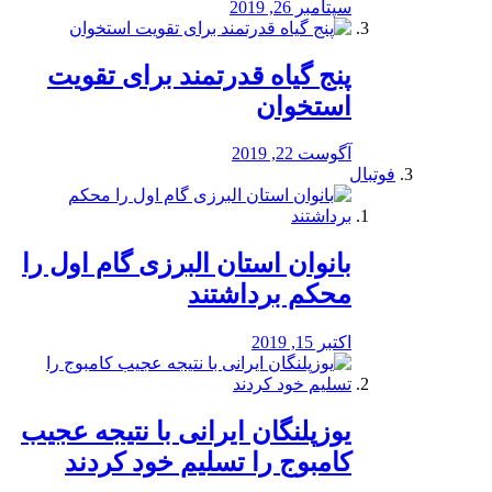
سپتامبر 26, 2019
پنج گیاه قدرتمند برای تقویت
استخوان
آگوست 22, 2019
فوتبال
بانوان استان البرزی گام اول را
محكم برداشتند
اکتبر 15, 2019
یوزپلنگان ایرانی با نتیجه عجیب
کامبوج را تسلیم خود کردند