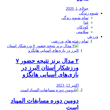
جولای 1, 2020
شیوه زندگی
تمام شیوه زندگی
غذا
کودکان
سلامتی
ورزش
تمام رشته های ورزشی
۲ مدال برنز نتیجه حضور ۷
ورزشکار استان البرز در
بازی‌های آسیایی هانگژو
اکتبر 12, 2023
دومین دوره مسابفات المپیاد
است