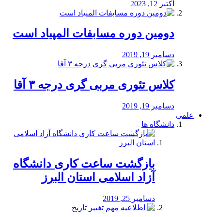
اکتبر 12, 2023
دومین دوره مسابفات المپیاد است
دسامبر 19, 2019
کلاس تئوری مربی گری درجه ۳ آقا
دسامبر 19, 2019
علمی
دانشگاه ها
بازگشت ساعت کاری دانشگاه
آزاد اسلامی استان البرز
دسامبر 25, 2019