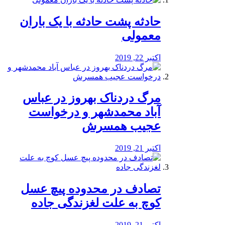
️حادثه پشت حادثه با یک باران
معمولی
اکتبر 22, 2019
مرگ دردناک بهروز در عباس
آباد محمدشهر و درخواست
عجیب همسرش
اکتبر 21, 2019
تصادف در محدوده پیچ عسل
کوچ به علت لغزندگی جاده
اکتبر 21, 2019