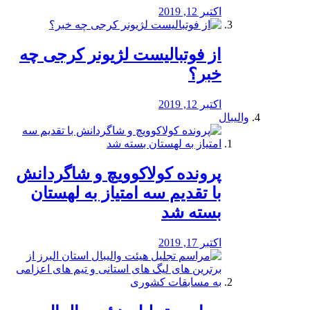
اکتبر 12, 2019
از فوتبالیست لژیونر کرجی چه
خبر؟
اکتبر 12, 2019
والیبال
پرونده کولاکوویچ و شاگردانش
با تقدیم سه امتیاز به لهستان
بسته شد
اکتبر 17, 2019