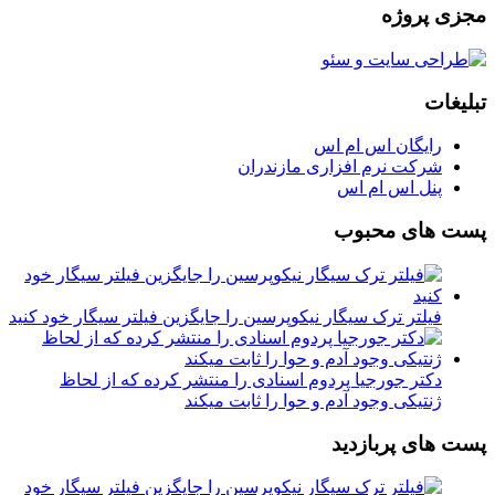
مجزی پروژه
تبلیغات
رایگان اس ام اس
شرکت نرم افزاری مازندران
پنل اس ام اس
پست های محبوب
فیلتر ترک سیگار نیکوپرسین را جایگزین فیلتر سیگار خود کنید
دکتر جورجیا پردوم اسنادی را منتشر کرده که از لحاظ
ژنتیکی وجود آدم و حوا را ثابت میکند
پست های پربازدید