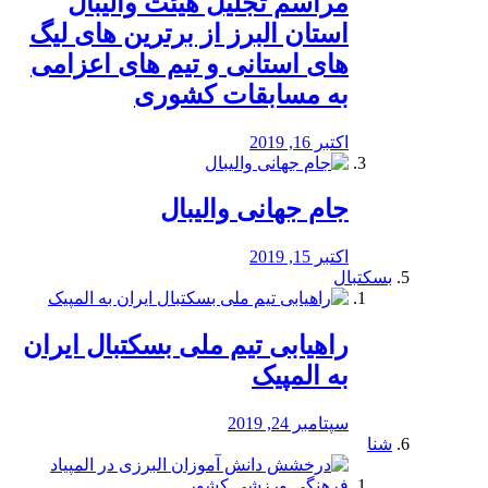
مراسم تجلیل هیئت والیبال
استان البرز از برترین های لیگ
های استانی و تیم های اعزامی
به مسابقات کشوری
اکتبر 16, 2019
جام جهانی والیبال
اکتبر 15, 2019
بسکتبال
راهیابی تیم ملی بسکتبال ایران
به المپیک
سپتامبر 24, 2019
شنا