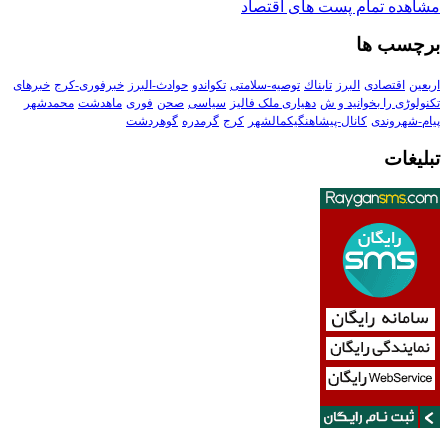
مشاهده تمام پست های اقتصاد
برچسب ها
اربعین
اقتصادی
البرز
تابناك
توصیه-سلامتی
تکواندو
حوادث-البرز
خبرفوری-کرج
خبرهای
تکنولوڑی را بخوانید و ش
دهیاری ملک فالیز
سیاسی
صحن
فوری
ماهدشت
محمدشهر
پیام-شهروندی
کانال-پیشاهنگیکمالشهر
کرج
گرمدره
گوهردشت
تبلیغات