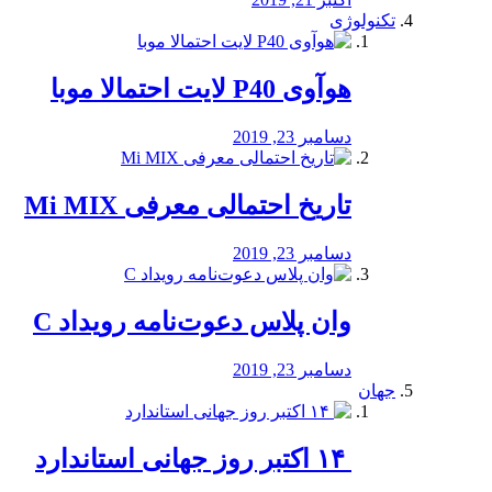
تکنولوژی
هوآوی P40 لایت احتمالا موبا
دسامبر 23, 2019
تاریخ احتمالی معرفی Mi MIX
دسامبر 23, 2019
وان پلاس دعوت‌نامه رویداد C
دسامبر 23, 2019
جهان
‏ ۱۴ اکتبر روز جهانی استاندارد