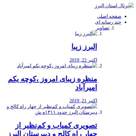
فصد
خون
صفحه اصلی
شرق
چند رسانه ای
تهران
تصاویر
خشکشویی
تصفیه
آب
البرز زیبا
طراحی
سایت
و
اکتبر 22, 2019
سئو
vip
منظره‌‌ زیبای امروز ،کوچه یکم
امیرآباد
اکتبر 21, 2019
️تصویری کمیاب و کم‌نظیر از
چهار راه كالج و دبيرستان البرز