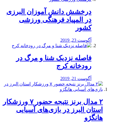
درخشش دانش آموزان البرزی
در المپیاد فرهنگی ورزشی
کشور
آگوست 23, 2019
️فاصله نزدیک شنا و مرگ در
رودخانه کرج
آگوست 21, 2019
۲ مدال برنز نتیجه حضور ۷ ورزشکار
استان البرز در بازی‌های آسیایی
هانگژو