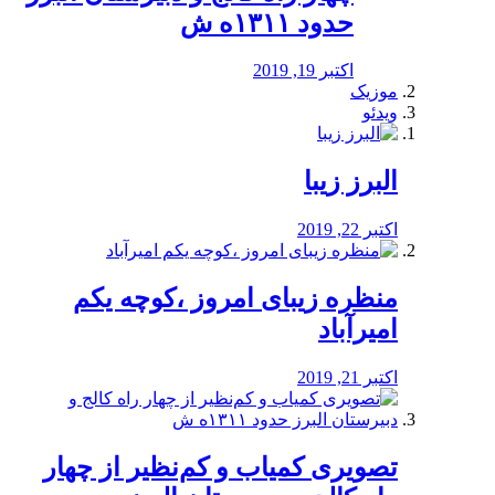
حدود ۱۳۱۱ه ش
اکتبر 19, 2019
موزیک
ویدئو
البرز زیبا
اکتبر 22, 2019
منظره‌‌ زیبای امروز ،کوچه یکم
امیرآباد
اکتبر 21, 2019
️تصویری کمیاب و کم‌نظیر از چهار