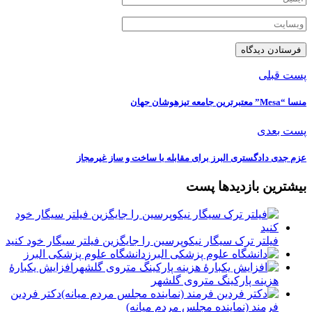
پست قبلی
منسا “Mesa” معتبرترین جامعه تیزهوشان جهان
پست بعدی
عزم جدی دادگستری البرز برای مقابله با ساخت و ساز غیرمجاز
بیشترین بازدیدها پست
فیلتر ترک سیگار نیکوپرسین را جایگزین فیلتر سیگار خود کنید
دانشگاه علوم پزشکی البرز
افزایش یکبارۀ
هزینه پارکینگ متروی گلشهر
دكتر فردين
فرمند (نماينده مجلس مردم میانه)