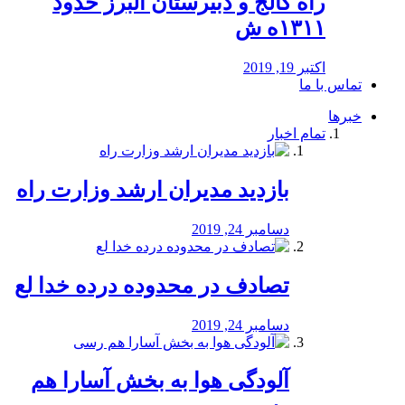
راه كالج و دبيرستان البرز حدود
۱۳۱۱ه ش
اکتبر 19, 2019
تماس با ما
خبرها
تمام اخبار
بازدید مدیران ارشد وزارت راه
دسامبر 24, 2019
تصادف در محدوده درده خدا لع
دسامبر 24, 2019
آلودگی هوا به بخش آسارا هم