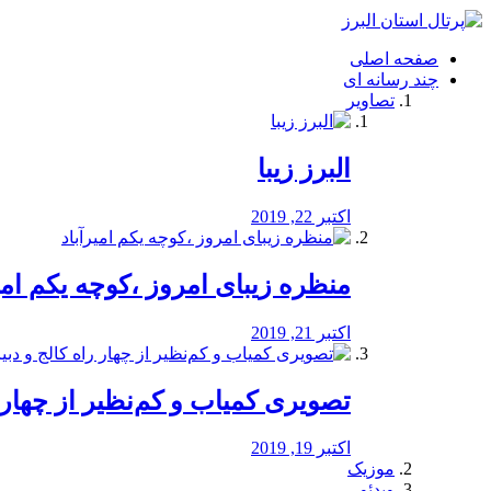
فصد
خون
صفحه اصلی
شرق
چند رسانه ای
تهران
تصاویر
خشکشویی
تصفیه
آب
البرز زیبا
طراحی
سایت
و
اکتبر 22, 2019
سئو
vip
منظره‌‌ زیبای امروز ،کوچه یکم امی
اکتبر 21, 2019
️تصویری کمیاب و کم‌نظیر از چهار راه 
اکتبر 19, 2019
موزیک
ویدئو