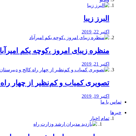
البرز زیبا
اکتبر 22, 2019
منظره‌‌ زیبای امروز ،کوچه یکم امیرآبا
اکتبر 21, 2019
️تصویری کمیاب و کم‌نظیر از چهار راه كالج
اکتبر 19, 2019
تماس با ما
خبرها
تمام اخبار