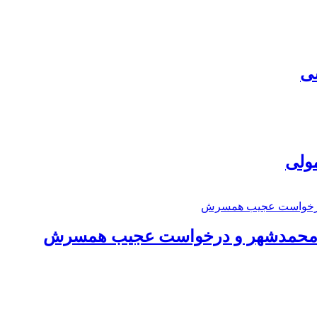
سی
مولی
اد محمدشهر و درخواست عجیب همسرش