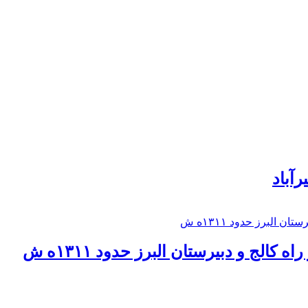
رآباد
كالج و دبيرستان البرز حدود ۱۳۱۱ه ش