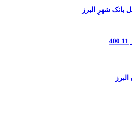
بانک شهرِ البرز
4
البرز