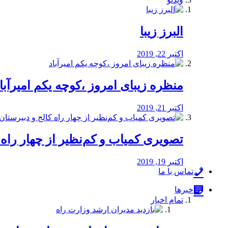
البرز زیبا
اکتبر 22, 2019
منظره‌‌ زیبای امروز ،کوچه یکم امیرآبا
اکتبر 21, 2019
️تصویری کمیاب و کم‌نظیر از چهار راه كالج
اکتبر 19, 2019
تماس با ما
خبرها
تمام اخبار