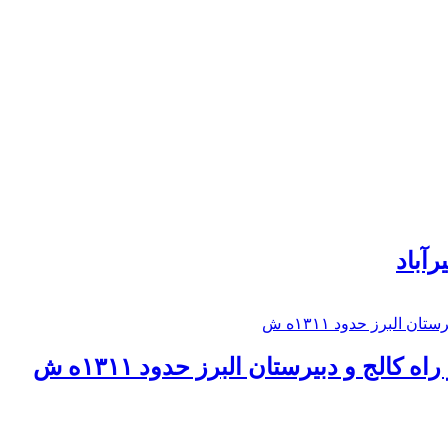
رآباد
كالج و دبيرستان البرز حدود ۱۳۱۱ه ش