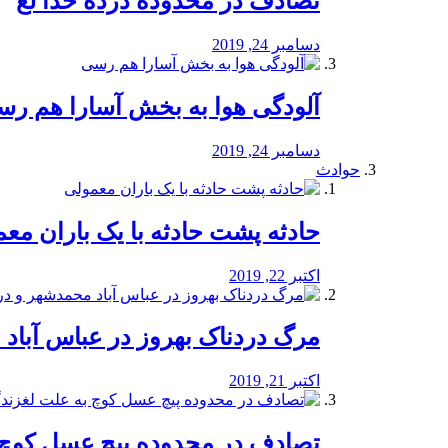
تصادف در محدوده درده خدا لع
دسامبر 24, 2019
آلودگی هوا به بخش آسارا هم ر
دسامبر 24, 2019
حوادث
️حادثه پشت حادثه با یک باران مع
اکتبر 22, 2019
مرگ دردناک بهروز در عباس آب
اکتبر 21, 2019
تصادف در محدوده پیچ عسل کوچ 