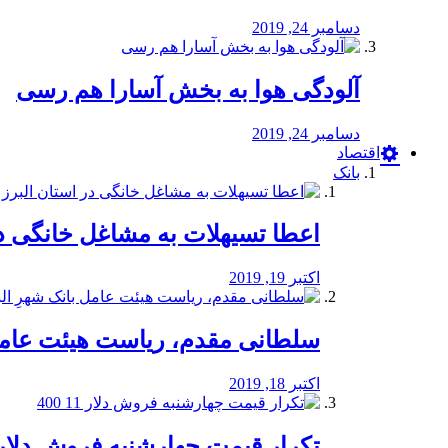
دسامبر 24, 2019
آلودگی هوا به بخش آسارا هم رسی
دسامبر 24, 2019
اقتصاد
بانک
️اعطا تسیهلات به مشاغل خانگی در
اکتبر 19, 2019
سلطانی مقدم، ریاست هیئت عامل 
اکتبر 18, 2019
تکرار قیمت چهارشنبه فروش دلار 11 00