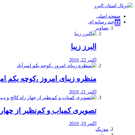
فصد
خون
صفحه اصلی
شرق
چند رسانه ای
تهران
تصاویر
خشکشویی
تصفیه
آب
البرز زیبا
طراحی
سایت
و
اکتبر 22, 2019
سئو
vip
منظره‌‌ زیبای امروز ،کوچه یکم امی
اکتبر 21, 2019
️تصویری کمیاب و کم‌نظیر از چهار راه 
اکتبر 19, 2019
موزیک
ویدئو