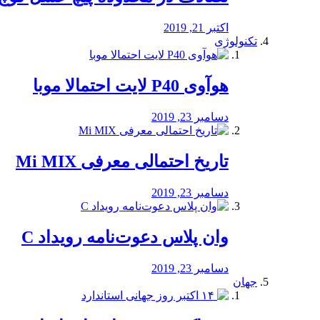
اکتبر 21, 2019
تکنولوژی
هوآوی P40 لایت احتمالا موبا
دسامبر 23, 2019
تاریخ احتمالی معرفی Mi MIX
دسامبر 23, 2019
وان پلاس دعوت‌نامه رویداد C
دسامبر 23, 2019
جهان