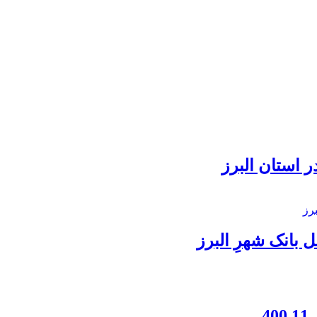
 استان البرز
بانک شهرِ البرز
4