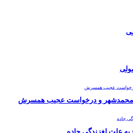
سی
مولی
اد محمدشهر و درخواست عجیب همسرش
به علت لغزندگی جاده