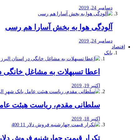
دسامبر 24, 2019
آلودگی هوا به بخش آسارا هم رسی
دسامبر 24, 2019
اقتصاد
بانک
️اعطا تسیهلات به مشاغل خانگی در
اکتبر 19, 2019
سلطانی مقدم، ریاست هیئت عامل 
اکتبر 18, 2019
تکرار قیمت چهارشنبه فروش دلار 11 00