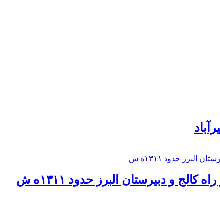
رآباد
كالج و دبيرستان البرز حدود ۱۳۱۱ه ش