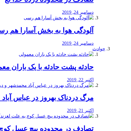
دسامبر 24, 2019
آلودگی هوا به بخش آسارا هم ر
دسامبر 24, 2019
حوادث
️حادثه پشت حادثه با یک باران مع
اکتبر 22, 2019
مرگ دردناک بهروز در عباس آب
اکتبر 21, 2019
تصادف در محدوده پیچ عسل کوچ 