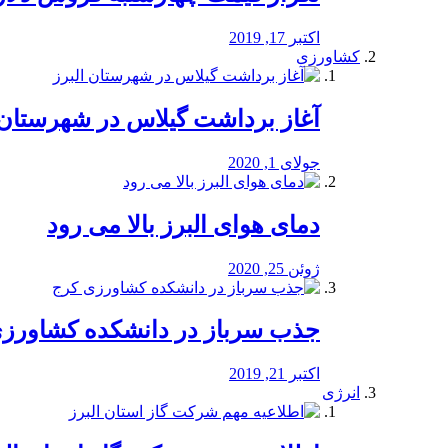
اکتبر 17, 2019
کشاورزی
آغاز برداشت گیلاس در شهرستان 
جولای 1, 2020
دمای هوای البرز بالا می رود
ژوئن 25, 2020
جذب سرباز در دانشکده کشاورز
اکتبر 21, 2019
انرژی