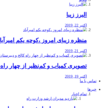
البرز زیبا
اکتبر 22, 2019
منظره‌‌ زیبای امروز ،کوچه یکم امیرآبا
اکتبر 21, 2019
️تصویری کمیاب و کم‌نظیر از چهار راه كالج
اکتبر 19, 2019
تماس با ما
خبرها
تمام اخبار