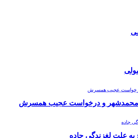
سی
مولی
اد محمدشهر و درخواست عجیب همسرش
به علت لغزندگی جاده