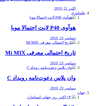
اکتبر 21, 2019
تکنولوژی
هوآوی P40 لایت احتمالا موبا
دسامبر 23, 2019
تاریخ احتمالی معرفی Mi MIX
دسامبر 23, 2019
وان پلاس دعوت‌نامه رویداد C
دسامبر 23, 2019
جهان