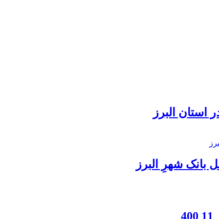
 استان البرز
بانک شهرِ البرز
4