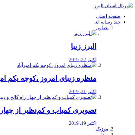
فصد
خون
صفحه اصلی
شرق
چند رسانه ای
تهران
تصاویر
خشکشویی
تصفیه
آب
البرز زیبا
طراحی
سایت
و
اکتبر 22, 2019
سئو
vip
منظره‌‌ زیبای امروز ،کوچه یکم امی
اکتبر 21, 2019
️تصویری کمیاب و کم‌نظیر از چهار راه 
اکتبر 19, 2019
موزیک
ویدئو