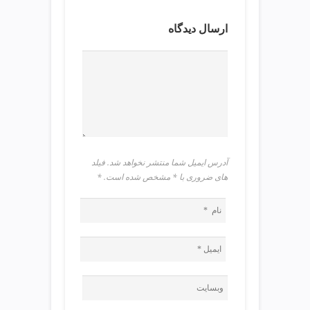
ی
ت
ارسال دیدگاه
ص
ف
ی
ه
آ
ب
ط
ر
ا
آدرس ایمیل شما منتشر نخواهد شد. فیلد
ح
های ضروری با * مشخص شده است.
*
ی
س
ا
ی
ت
و
س
ئ
و