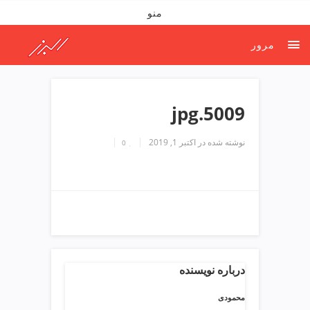
ف
منو
ص
د
مرور
خ
و
ن
ش
5009.jpg
ر
ق
نوشته شده در
اکتبر 1, 2019
0
ت
ه
ر
ا
ن
خ
ش
ک
ش
درباره نویسنده
و
ی
محمودی