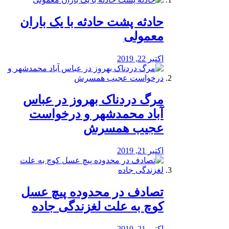
️حادثه پشت حادثه با یک باران
معمولی
اکتبر 22, 2019
مرگ دردناک بهروز در عباس
آباد محمدشهر و درخواست
عجیب همسرش
اکتبر 21, 2019
تصادف در محدوده پیچ عسل
کوچ به علت لغزندگی جاده
اکتبر 21, 2019