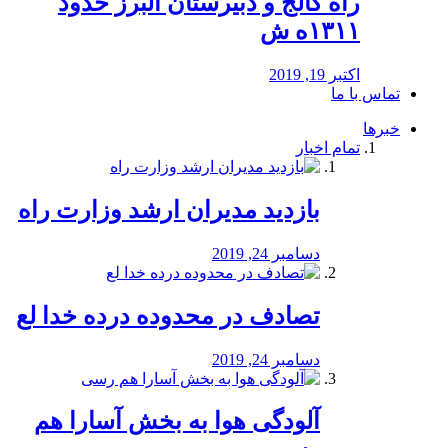
راه كالج و دبيرستان البرز حدود
۱۳۱۱ه ش
اکتبر 19, 2019
تماس با ما
خبرها
تمام اخبار
بازدید مدیران ارشد وزارت راه
دسامبر 24, 2019
تصادف در محدوده درده خدا لع
دسامبر 24, 2019
آلودگی هوا به بخش آسارا هم