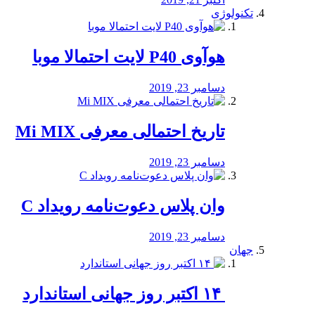
تکنولوژی
هوآوی P40 لایت احتمالا موبا
دسامبر 23, 2019
تاریخ احتمالی معرفی Mi MIX
دسامبر 23, 2019
وان پلاس دعوت‌نامه رویداد C
دسامبر 23, 2019
جهان
‏ ۱۴ اکتبر روز جهانی استاندارد