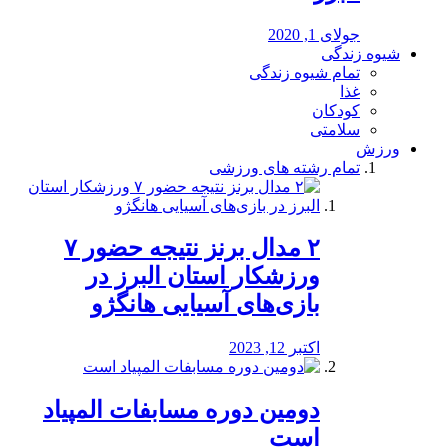
جولای 1, 2020
شیوه زندگی
تمام شیوه زندگی
غذا
کودکان
سلامتی
ورزش
تمام رشته های ورزشی
۲ مدال برنز نتیجه حضور ۷
ورزشکار استان البرز در
بازی‌های آسیایی هانگژو
اکتبر 12, 2023
دومین دوره مسابفات المپیاد
است