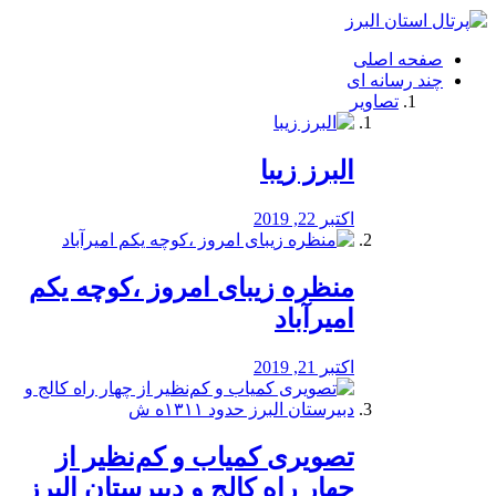
فصد
خون
صفحه اصلی
شرق
چند رسانه ای
تهران
تصاویر
خشکشویی
تصفیه
آب
البرز زیبا
طراحی
سایت
و
اکتبر 22, 2019
سئو
vip
منظره‌‌ زیبای امروز ،کوچه یکم
امیرآباد
اکتبر 21, 2019
️تصویری کمیاب و کم‌نظیر از
چهار راه كالج و دبيرستان البرز