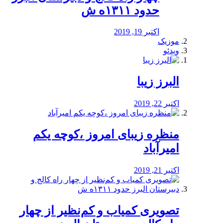
حدود ۱۳۱۱ه ش
اکتبر 19, 2019
موزیک
ویدئو
البرز زیبا
اکتبر 22, 2019
منظره‌‌ زیبای امروز ،کوچه یکم
امیرآباد
اکتبر 21, 2019
️تصویری کمیاب و کم‌نظیر از چهار