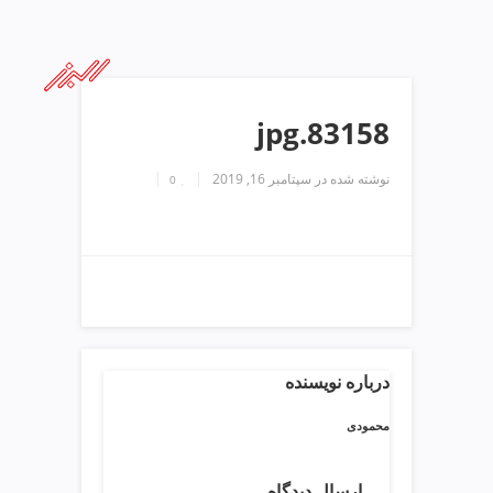
ف
ص
د
خ
و
83158.jpg
ن
ش
نوشته شده در
سپتامبر 16, 2019
0
ر
ق
ت
ه
ر
ا
ن
خ
ش
درباره نویسنده
ک
ش
محمودی
و
ی
ارسال دیدگاه