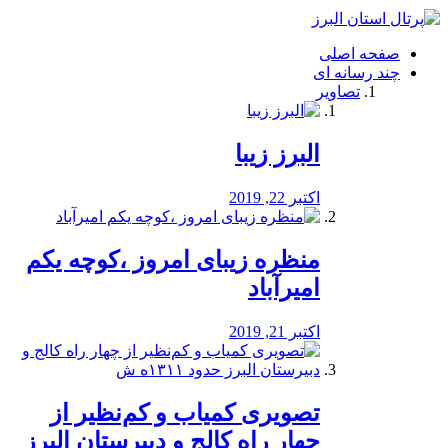
فصد
خون
صفحه اصلی
شرق
چند رسانه ای
تهران
تصاویر
خشکشویی
تصفیه
آب
البرز زیبا
طراحی
سایت
و
اکتبر 22, 2019
سئو
vip
منظره‌‌ زیبای امروز ،کوچه یکم
امیرآباد
اکتبر 21, 2019
️تصویری کمیاب و کم‌نظیر از
چهار راه كالج و دبيرستان البرز