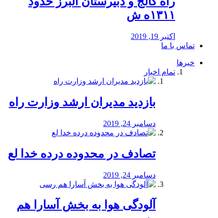
راه كالج و دبيرستان البرز حدود
۱۳۱۱ه ش
اکتبر 19, 2019
تماس با ما
خبرها
تمام اخبار
بازدید مدیران ارشد وزارت راه
دسامبر 24, 2019
تصادف در محدوده درده خدا لع
دسامبر 24, 2019
آلودگی هوا به بخش آسارا هم