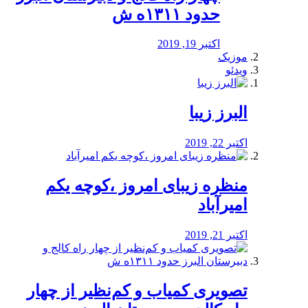
حدود ۱۳۱۱ه ش
اکتبر 19, 2019
موزیک
ویدئو
البرز زیبا
اکتبر 22, 2019
منظره‌‌ زیبای امروز ،کوچه یکم
امیرآباد
اکتبر 21, 2019
️تصویری کمیاب و کم‌نظیر از چهار