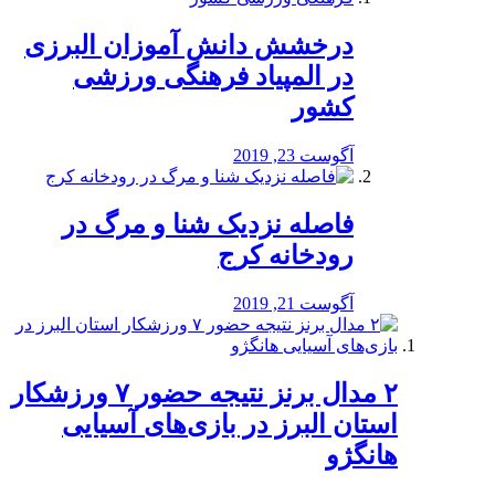
درخشش دانش آموزان البرزی
در المپیاد فرهنگی ورزشی
کشور
آگوست 23, 2019
️فاصله نزدیک شنا و مرگ در
رودخانه کرج
آگوست 21, 2019
۲ مدال برنز نتیجه حضور ۷ ورزشکار
استان البرز در بازی‌های آسیایی
هانگژو