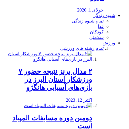
جولای 1, 2020
شیوه زندگی
تمام شیوه زندگی
غذا
کودکان
سلامتی
ورزش
تمام رشته های ورزشی
۲ مدال برنز نتیجه حضور ۷
ورزشکار استان البرز در
بازی‌های آسیایی هانگژو
اکتبر 12, 2023
دومین دوره مسابفات المپیاد
است