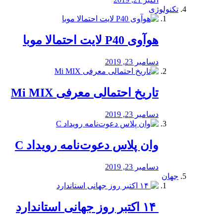
تکنولوژی
هوآوی P40 لایت احتمالا موبا
دسامبر 23, 2019
تاریخ احتمالی معرفی Mi MIX
دسامبر 23, 2019
وان پلاس دعوت‌نامه رویداد C
دسامبر 23, 2019
جهان
‏ ۱۴ اکتبر روز جهانی استاندارد