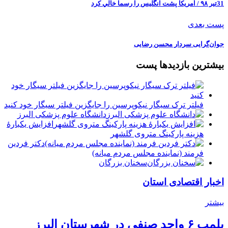
31تیر ۹۸ / آمريكا پشت انگليس را رسما خالي كرد
پست بعدی
جوان‌گرایی سردار محسن رضایی
بیشترین بازدیدها پست
فیلتر ترک سیگار نیکوپرسین را جایگزین فیلتر سیگار خود کنید
دانشگاه علوم پزشکی البرز
افزایش یکبارۀ
هزینه پارکینگ متروی گلشهر
دكتر فردين
فرمند (نماينده مجلس مردم میانه)
سخنان بزرگان
اخبار اقتصادی استان
بیشتر
پلمب ۶ واحد صنفی در شهرستان البرز