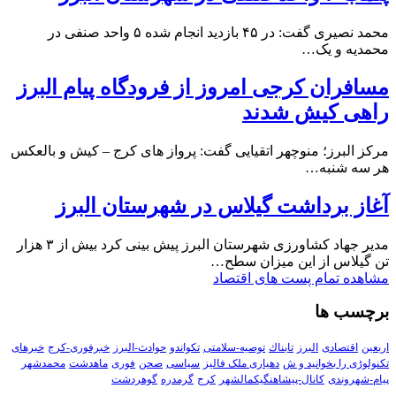
محمد نصیری گفت: در ۴۵ بازدید انجام شده ۵ واحد صنفی در
محمدیه و یک…
مسافران کرجی امروز از فرودگاه پیام البرز
راهی کیش شدند
مرکز البرز؛ منوچهر اتقیایی گفت: پرواز های کرج – کیش و بالعکس
هر سه شنبه…
آغاز برداشت گیلاس در شهرستان البرز
مدیر جهاد کشاورزی شهرستان البرز پیش بینی کرد بیش از ۳ هزار
تن گیلاس از این میزان سطح…
مشاهده تمام پست های اقتصاد
برچسب ها
اربعین
اقتصادی
البرز
تابناك
توصیه-سلامتی
تکواندو
حوادث-البرز
خبرفوری-کرج
خبرهای
تکنولوڑی را بخوانید و ش
دهیاری ملک فالیز
سیاسی
صحن
فوری
ماهدشت
محمدشهر
پیام-شهروندی
کانال-پیشاهنگیکمالشهر
کرج
گرمدره
گوهردشت