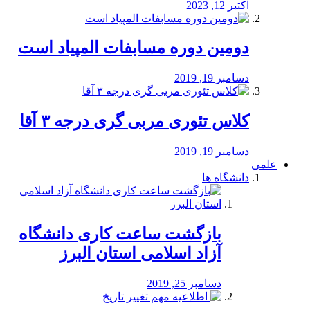
اکتبر 12, 2023
دومین دوره مسابفات المپیاد است
دسامبر 19, 2019
کلاس تئوری مربی گری درجه ۳ آقا
دسامبر 19, 2019
علمی
دانشگاه ها
بازگشت ساعت کاری دانشگاه
آزاد اسلامی استان البرز
دسامبر 25, 2019