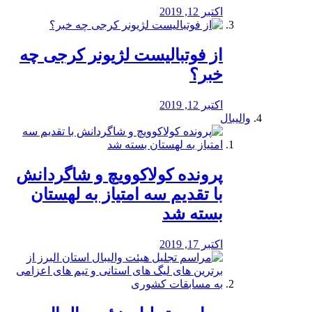
اکتبر 12, 2019
از فوتبالیست لژیونر کرجی چه
خبر؟
اکتبر 12, 2019
والیبال
پرونده کولاکوویچ و شاگردانش
با تقدیم سه امتیاز به لهستان
بسته شد
اکتبر 17, 2019