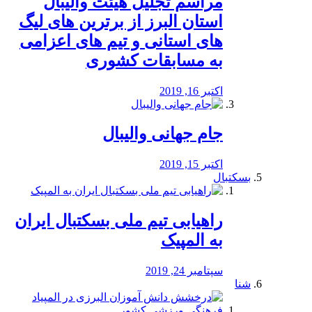
مراسم تجلیل هیئت والیبال
استان البرز از برترین های لیگ
های استانی و تیم های اعزامی
به مسابقات کشوری
اکتبر 16, 2019
جام جهانی والیبال
اکتبر 15, 2019
بسکتبال
راهیابی تیم ملی بسکتبال ایران
به المپیک
سپتامبر 24, 2019
شنا