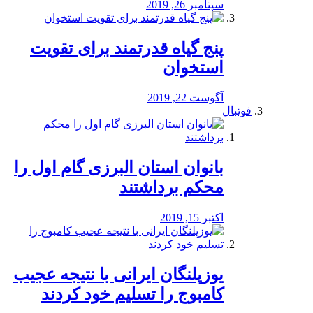
سپتامبر 26, 2019
پنج گیاه قدرتمند برای تقویت
استخوان
آگوست 22, 2019
فوتبال
بانوان استان البرزی گام اول را
محكم برداشتند
اکتبر 15, 2019
یوزپلنگان ایرانی با نتیجه عجیب
کامبوج را تسلیم خود کردند