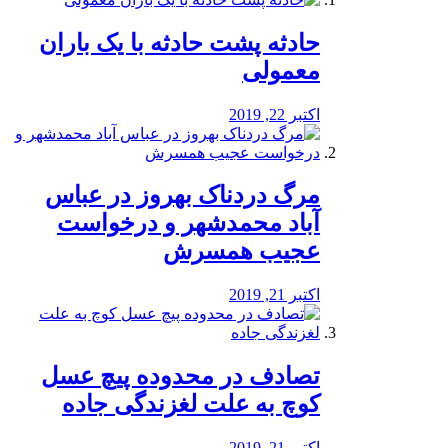
️حادثه پشت حادثه با یک باران
معمولی
اکتبر 22, 2019
مرگ دردناک بهروز در عباس
آباد محمدشهر و درخواست
عجیب همسرش
اکتبر 21, 2019
تصادف در محدوده پیچ عسل
کوچ به علت لغزندگی جاده
اکتبر 21, 2019