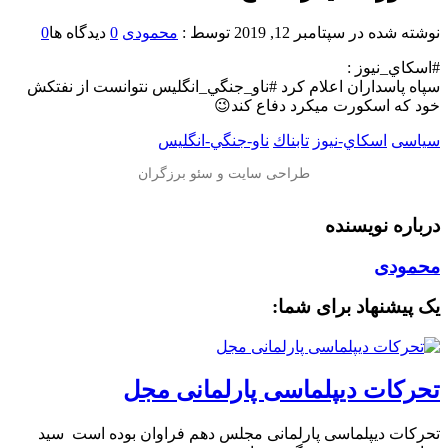
نوشته شده در
سپتامبر 12, 2019
توسط :
محمودی
0
دیدگاه ها
0
#اسكاي_نيوز :
سپاه پاسداران اعلام كرد #ناو_جنگي_انگليس نتوانست از نفتكش
خود كه اسكورت ميكرد دفاع كند😉
سیاسی
اسكاي-نيوز
تابناك
ناو-جنگي-انگليس
درباره نویسنده
محمودی
یک پیشنهاد برای شما:
تحرکات دیپلماسی پارلمانی مجل
تحرکات دیپلماسی پارلمانی مجلس دهم فراوان بوده است ️ سید