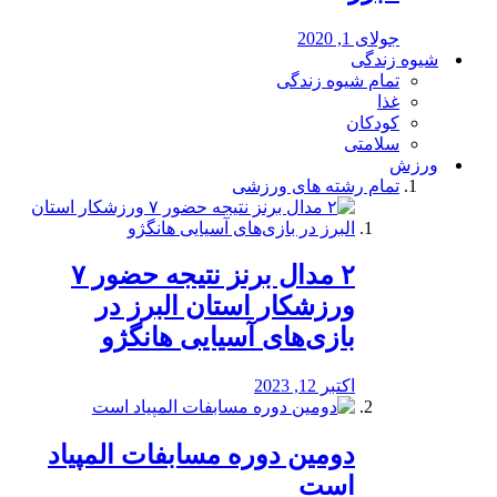
جولای 1, 2020
شیوه زندگی
تمام شیوه زندگی
غذا
کودکان
سلامتی
ورزش
تمام رشته های ورزشی
۲ مدال برنز نتیجه حضور ۷
ورزشکار استان البرز در
بازی‌های آسیایی هانگژو
اکتبر 12, 2023
دومین دوره مسابفات المپیاد
است