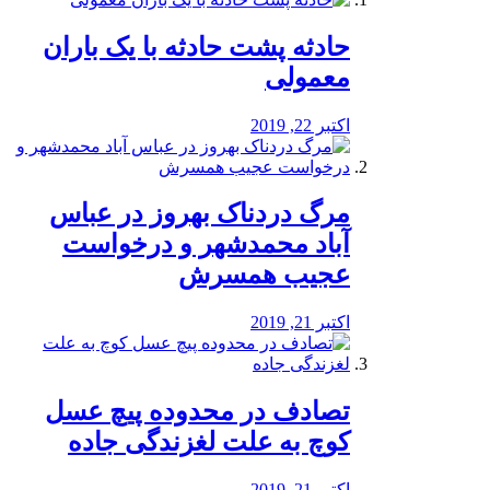
️حادثه پشت حادثه با یک باران
معمولی
اکتبر 22, 2019
مرگ دردناک بهروز در عباس
آباد محمدشهر و درخواست
عجیب همسرش
اکتبر 21, 2019
تصادف در محدوده پیچ عسل
کوچ به علت لغزندگی جاده
اکتبر 21, 2019