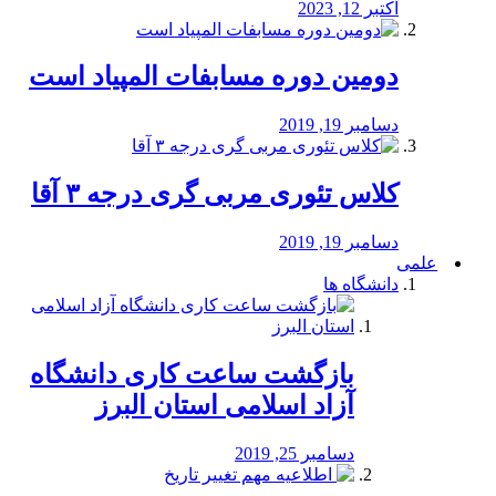
اکتبر 12, 2023
دومین دوره مسابفات المپیاد است
دسامبر 19, 2019
کلاس تئوری مربی گری درجه ۳ آقا
دسامبر 19, 2019
علمی
دانشگاه ها
بازگشت ساعت کاری دانشگاه
آزاد اسلامی استان البرز
دسامبر 25, 2019