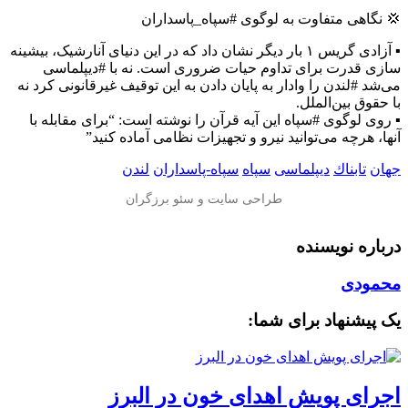
💢 نگاهی متفاوت به لوگوی #سپاه_پاسداران
▪️ آزادی گریس ۱ بار دیگر نشان داد که در این دنیای آنارشیک، بیشینه
سازی قدرت برای تداوم حیات ضروری است. نه با #دیپلماسی
می‌شد #لندن را وادار به پایان دادن به این توقیف غیرقانونی کرد نه
با حقوق بین‌الملل.
▪️ روی لوگوی #سپاه این آیه قرآن را نوشته است: “برای مقابله با
آنها، هرچه می‌توانید نیرو و تجهیزات نظامی آماده کنید”
جهان
تابناك
دیپلماسی
سپاه
سپاه-پاسداران
لندن
درباره نویسنده
محمودی
یک پیشنهاد برای شما:
اجرای پویش اهدای خون در البرز