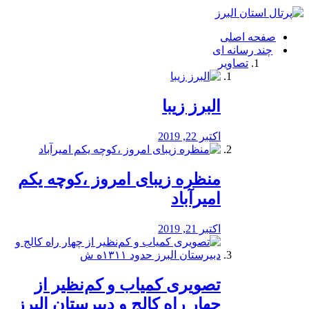
فصد
خون
صفحه اصلی
شرق
چند رسانه ای
تهران
تصاویر
خشکشویی
تصفیه
آب
البرز زیبا
طراحی
سایت
و
اکتبر 22, 2019
سئو
vip
منظره‌‌ زیبای امروز ،کوچه یکم
امیرآباد
اکتبر 21, 2019
️تصویری کمیاب و کم‌نظیر از
چهار راه كالج و دبيرستان البرز