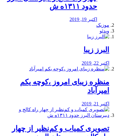
حدود ۱۳۱۱ه ش
اکتبر 19, 2019
موزیک
ویدئو
البرز زیبا
اکتبر 22, 2019
منظره‌‌ زیبای امروز ،کوچه یکم
امیرآباد
اکتبر 21, 2019
️تصویری کمیاب و کم‌نظیر از چهار