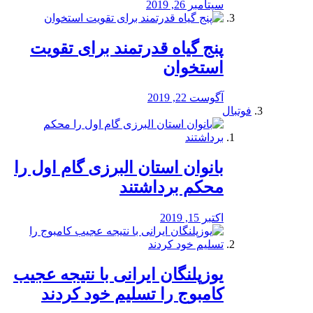
سپتامبر 26, 2019
پنج گیاه قدرتمند برای تقویت
استخوان
آگوست 22, 2019
فوتبال
بانوان استان البرزی گام اول را
محكم برداشتند
اکتبر 15, 2019
یوزپلنگان ایرانی با نتیجه عجیب
کامبوج را تسلیم خود کردند