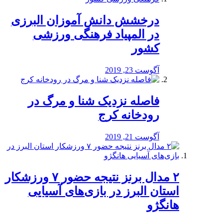
درخشش دانش آموزان البرزی
در المپیاد فرهنگی ورزشی
کشور
آگوست 23, 2019
️فاصله نزدیک شنا و مرگ در
رودخانه کرج
آگوست 21, 2019
۲ مدال برنز نتیجه حضور ۷ ورزشکار
استان البرز در بازی‌های آسیایی
هانگژو