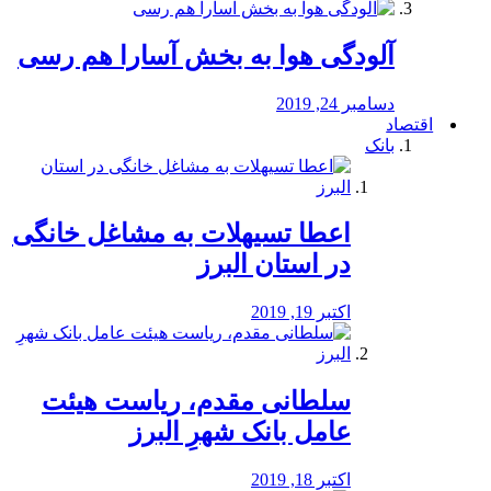
آلودگی هوا به بخش آسارا هم رسی
دسامبر 24, 2019
اقتصاد
بانک
️اعطا تسیهلات به مشاغل خانگی
در استان البرز
اکتبر 19, 2019
سلطانی مقدم، ریاست هیئت
عامل بانک شهرِ البرز
اکتبر 18, 2019