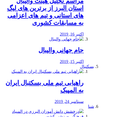
مراسم تجلیل هیئت والیبال
استان البرز از برترین های لیگ
های استانی و تیم های اعزامی
به مسابقات کشوری
اکتبر 16, 2019
جام جهانی والیبال
اکتبر 15, 2019
بسکتبال
راهیابی تیم ملی بسکتبال ایران
به المپیک
سپتامبر 24, 2019
شنا