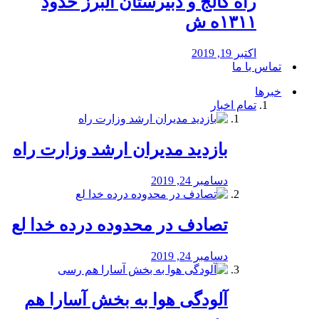
راه كالج و دبيرستان البرز حدود
۱۳۱۱ه ش
اکتبر 19, 2019
تماس با ما
خبرها
تمام اخبار
بازدید مدیران ارشد وزارت راه
دسامبر 24, 2019
تصادف در محدوده درده خدا لع
دسامبر 24, 2019
آلودگی هوا به بخش آسارا هم