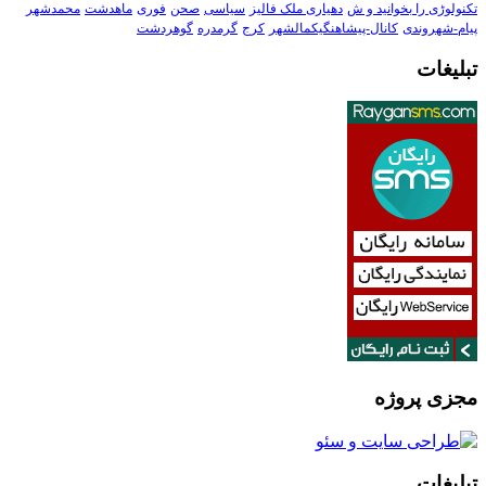
تکنولوڑی را بخوانید و ش
دهیاری ملک فالیز
سیاسی
صحن
فوری
ماهدشت
محمدشهر
پیام-شهروندی
کانال-پیشاهنگیکمالشهر
کرج
گرمدره
گوهردشت
تبلیغات
مجزی پروژه
تبلیغات