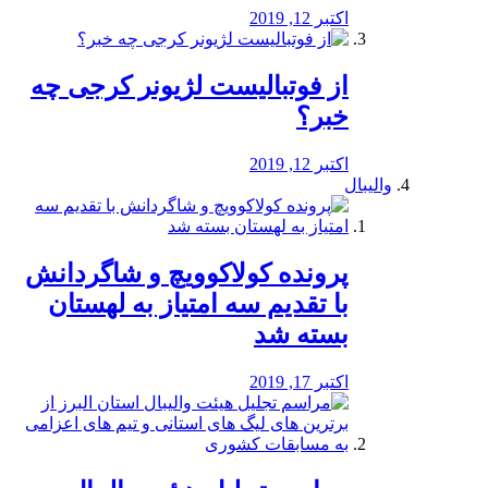
اکتبر 12, 2019
از فوتبالیست لژیونر کرجی چه
خبر؟
اکتبر 12, 2019
والیبال
پرونده کولاکوویچ و شاگردانش
با تقدیم سه امتیاز به لهستان
بسته شد
اکتبر 17, 2019