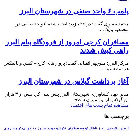
پلمب ۶ واحد صنفی در شهرستان البرز
محمد نصیری گفت: در ۴۵ بازدید انجام شده ۵ واحد صنفی در
محمدیه و یک…
مسافران کرجی امروز از فرودگاه پیام البرز
راهی کیش شدند
مرکز البرز؛ منوچهر اتقیایی گفت: پرواز های کرج – کیش و بالعکس
هر سه شنبه…
آغاز برداشت گیلاس در شهرستان البرز
مدیر جهاد کشاورزی شهرستان البرز پیش بینی کرد بیش از ۳ هزار
تن گیلاس از این میزان سطح…
مشاهده تمام پست های اقتصاد
برچسب ها
اربعین
اقتصادی
البرز
تابناك
توصیه-سلامتی
تکواندو
حوادث-البرز
خبرفوری-کرج
خبرهای