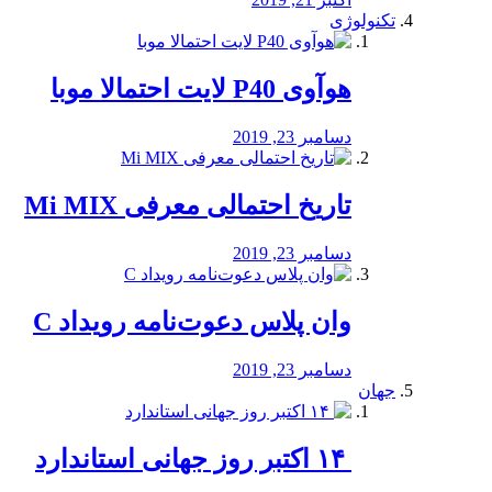
تکنولوژی
هوآوی P40 لایت احتمالا موبا
دسامبر 23, 2019
تاریخ احتمالی معرفی Mi MIX
دسامبر 23, 2019
وان پلاس دعوت‌نامه رویداد C
دسامبر 23, 2019
جهان
‏ ۱۴ اکتبر روز جهانی استاندارد