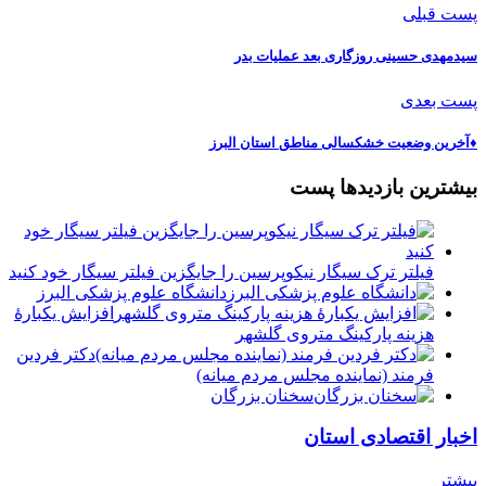
پست قبلی
سیدمهدی حسینی روزگاری بعد عملیات بدر
پست بعدی
♦️آخرین وضعیت خشکسالی مناطق استان البرز
بیشترین بازدیدها پست
فیلتر ترک سیگار نیکوپرسین را جایگزین فیلتر سیگار خود کنید
دانشگاه علوم پزشکی البرز
افزایش یکبارۀ
هزینه پارکینگ متروی گلشهر
دكتر فردين
فرمند (نماينده مجلس مردم میانه)
سخنان بزرگان
اخبار اقتصادی استان
بیشتر