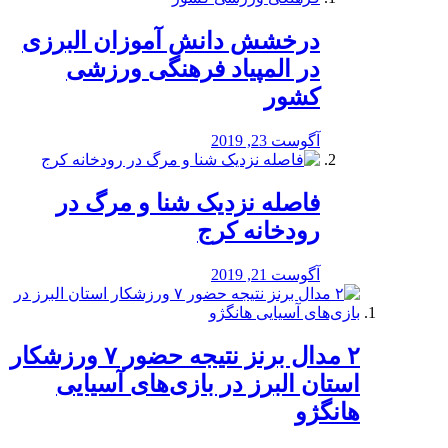
درخشش دانش آموزان البرزی
در المپیاد فرهنگی ورزشی
کشور
آگوست 23, 2019
️فاصله نزدیک شنا و مرگ در
رودخانه کرج
آگوست 21, 2019
۲ مدال برنز نتیجه حضور ۷ ورزشکار
استان البرز در بازی‌های آسیایی
هانگژو