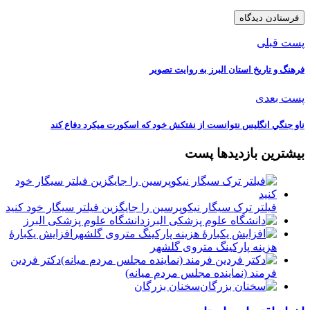
پست قبلی
فرهنگ و تاریخ استان البرز به روایت تصویر
پست بعدی
ناو جنگي انگليس نتوانست از نفتكش خود كه اسكورت ميكرد دفاع كند
بیشترین بازدیدها پست
فیلتر ترک سیگار نیکوپرسین را جایگزین فیلتر سیگار خود کنید
دانشگاه علوم پزشکی البرز
افزایش یکبارۀ
هزینه پارکینگ متروی گلشهر
دكتر فردين
فرمند (نماينده مجلس مردم میانه)
سخنان بزرگان