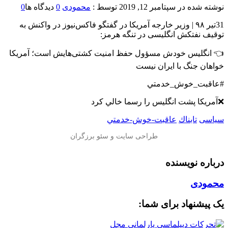
نوشته شده در
سپتامبر 12, 2019
توسط :
محمودی
0
دیدگاه ها
0
31تیر ۹۸ | وزیر خارجه آمریکا در گفتگو فاکس‌نیوز در واکنش به
توقیف نفتکش انگلیسی در تنگه هرمز:
👈 انگلیس خودش مسؤول حفظ امنیت کشتی‌هایش است؛ آمریکا
خواهان جنگ با ایران نیست
#عاقبت_خوش_خدمتي
❌آمريكا پشت انگليس را رسما خالي كرد
سیاسی
تابناك
عاقبت-خوش-خدمتي
درباره نویسنده
محمودی
یک پیشنهاد برای شما: