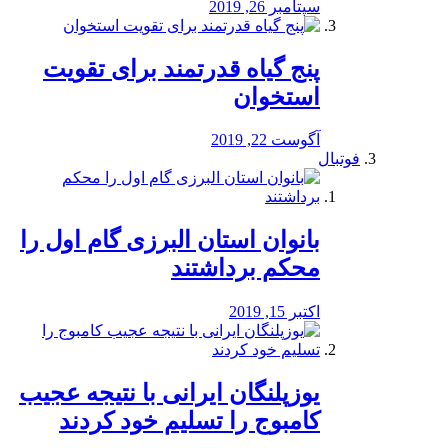
سپتامبر 26, 2019
پنج گیاه قدرتمند برای تقویت
استخوان
آگوست 22, 2019
فوتبال
بانوان استان البرزی گام اول را
محكم برداشتند
اکتبر 15, 2019
یوزپلنگان ایرانی با نتیجه عجیب
کامبوج را تسلیم خود کردند