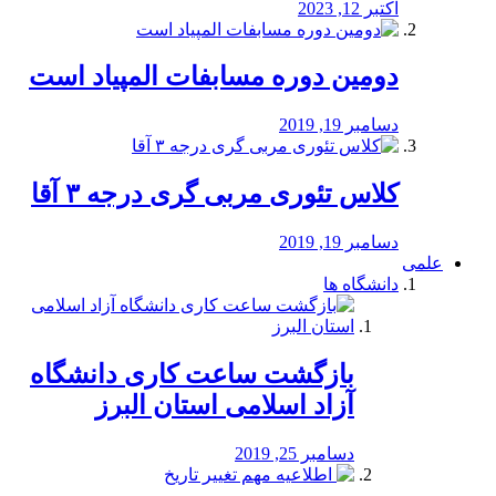
اکتبر 12, 2023
دومین دوره مسابفات المپیاد است
دسامبر 19, 2019
کلاس تئوری مربی گری درجه ۳ آقا
دسامبر 19, 2019
علمی
دانشگاه ها
بازگشت ساعت کاری دانشگاه
آزاد اسلامی استان البرز
دسامبر 25, 2019