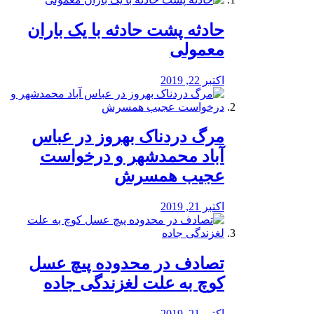
️حادثه پشت حادثه با یک باران
معمولی
اکتبر 22, 2019
مرگ دردناک بهروز در عباس
آباد محمدشهر و درخواست
عجیب همسرش
اکتبر 21, 2019
تصادف در محدوده پیچ عسل
کوچ به علت لغزندگی جاده
اکتبر 21, 2019