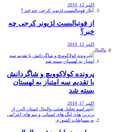
اکتبر 12, 2019
از فوتبالیست لژیونر کرجی چه
خبر؟
اکتبر 12, 2019
والیبال
پرونده کولاکوویچ و شاگردانش
با تقدیم سه امتیاز به لهستان
بسته شد
اکتبر 17, 2019