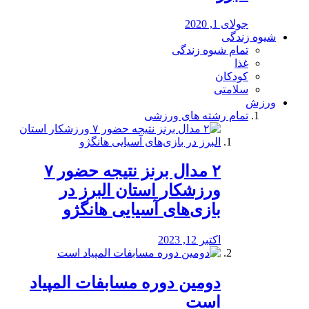
جولای 1, 2020
شیوه زندگی
تمام شیوه زندگی
غذا
کودکان
سلامتی
ورزش
تمام رشته های ورزشی
۲ مدال برنز نتیجه حضور ۷
ورزشکار استان البرز در
بازی‌های آسیایی هانگژو
اکتبر 12, 2023
دومین دوره مسابفات المپیاد
است