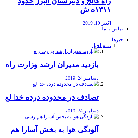
راه كالج و دبيرستان البرز حدود
۱۳۱۱ه ش
اکتبر 19, 2019
تماس با ما
خبرها
تمام اخبار
بازدید مدیران ارشد وزارت راه
دسامبر 24, 2019
تصادف در محدوده درده خدا لع
دسامبر 24, 2019
آلودگی هوا به بخش آسارا هم