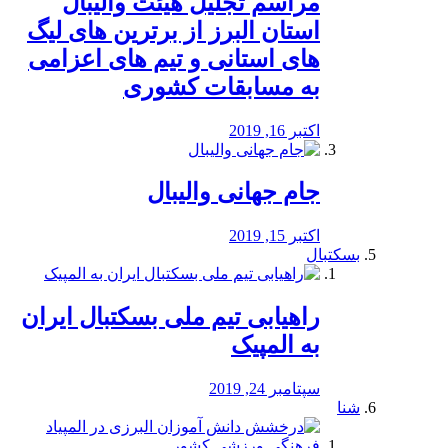
مراسم تجلیل هیئت والیبال
استان البرز از برترین های لیگ
های استانی و تیم های اعزامی
به مسابقات کشوری
اکتبر 16, 2019
جام جهانی والیبال
اکتبر 15, 2019
بسکتبال
راهیابی تیم ملی بسکتبال ایران
به المپیک
سپتامبر 24, 2019
شنا