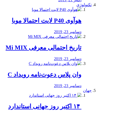
تکنولوژی
هوآوی P40 لایت احتمالا موبا
دسامبر 23, 2019
تاریخ احتمالی معرفی Mi MIX
دسامبر 23, 2019
وان پلاس دعوت‌نامه رویداد C
دسامبر 23, 2019
جهان
‏ ۱۴ اکتبر روز جهانی استاندارد