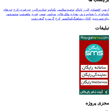
اربعین
اقتصادی
البرز
تابناك
توصیه-سلامتی
تکواندو
حوادث-البرز
خبرفوری-کرج
خبرهای
تکنولوڑی را بخوانید و ش
دهیاری ملک فالیز
سیاسی
صحن
فوری
ماهدشت
محمدشهر
پیام-شهروندی
کانال-پیشاهنگیکمالشهر
کرج
گرمدره
گوهردشت
تبلیغات
مجزی پروژه