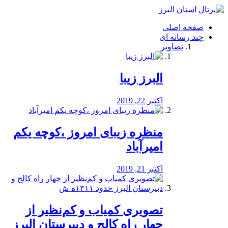
فصد
خون
صفحه اصلی
شرق
چند رسانه ای
تهران
تصاویر
خشکشویی
تصفیه
آب
البرز زیبا
طراحی
سایت
و
اکتبر 22, 2019
سئو
vip
منظره‌‌ زیبای امروز ،کوچه یکم
امیرآباد
اکتبر 21, 2019
️تصویری کمیاب و کم‌نظیر از
چهار راه كالج و دبيرستان البرز