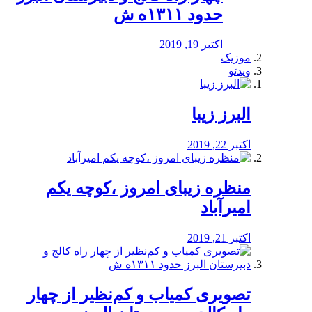
حدود ۱۳۱۱ه ش
اکتبر 19, 2019
موزیک
ویدئو
البرز زیبا
اکتبر 22, 2019
منظره‌‌ زیبای امروز ،کوچه یکم
امیرآباد
اکتبر 21, 2019
️تصویری کمیاب و کم‌نظیر از چهار