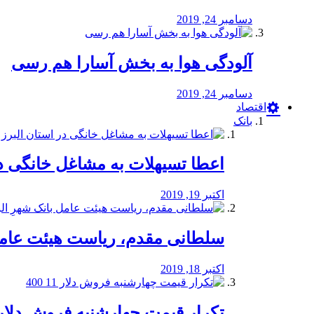
دسامبر 24, 2019
آلودگی هوا به بخش آسارا هم رسی
دسامبر 24, 2019
اقتصاد
بانک
️اعطا تسیهلات به مشاغل خانگی در
اکتبر 19, 2019
سلطانی مقدم، ریاست هیئت عامل 
اکتبر 18, 2019
تکرار قیمت چهارشنبه فروش دلار 11 00