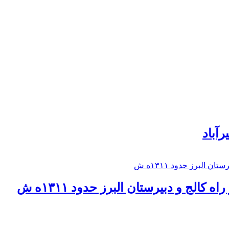
رآباد
كالج و دبيرستان البرز حدود ۱۳۱۱ه ش