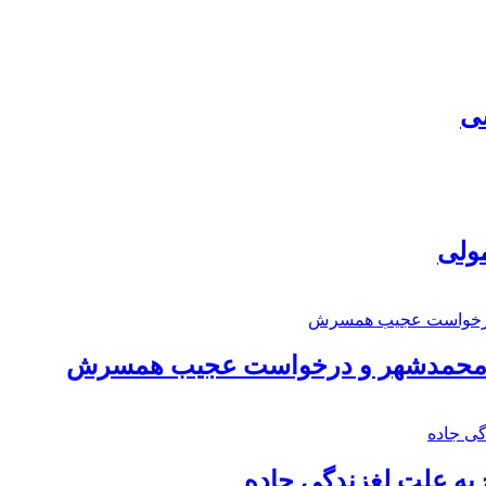
سی
مولی
اد محمدشهر و درخواست عجیب همسرش
به علت لغزندگی جاده