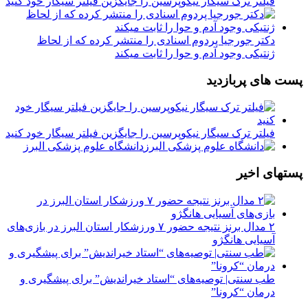
فیلتر ترک سیگار نیکوپرسین را جایگزین فیلتر سیگار خود کنید
دکتر جورجیا پردوم اسنادی را منتشر کرده که از لحاظ
ژنتیکی وجود آدم و حوا را ثابت میکند
پست های پربازدید
فیلتر ترک سیگار نیکوپرسین را جایگزین فیلتر سیگار خود کنید
دانشگاه علوم پزشکی البرز
پستهای اخیر
۲ مدال برنز نتیجه حضور ۷ ورزشکار استان البرز در بازی‌های
آسیایی هانگژو
طب سنتی| توصیه‌‌های “استاد خیراندیش” برای پیشگیری و
درمان “کرونا”