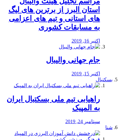
مراسم تجلیل هیئت والیبال
استان البرز از برترین های لیگ
های استانی و تیم های اعزامی
به مسابقات کشوری
اکتبر 16, 2019
جام جهانی والیبال
اکتبر 15, 2019
بسکتبال
راهیابی تیم ملی بسکتبال ایران
به المپیک
سپتامبر 24, 2019
شنا