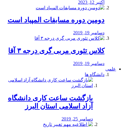
اکتبر 12, 2023
دومین دوره مسابفات المپیاد است
دسامبر 19, 2019
کلاس تئوری مربی گری درجه ۳ آقا
دسامبر 19, 2019
علمی
دانشگاه ها
بازگشت ساعت کاری دانشگاه
آزاد اسلامی استان البرز
دسامبر 25, 2019