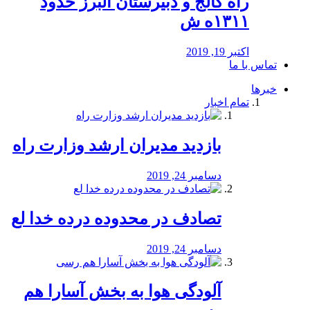
راه كالج و دبيرستان البرز حدود
۱۳۱۱ه ش
اکتبر 19, 2019
تماس با ما
خبرها
تمام اخبار
بازدید مدیران ارشد وزارت راه
دسامبر 24, 2019
تصادف در محدوده درده خدا لع
دسامبر 24, 2019
آلودگی هوا به بخش آسارا هم