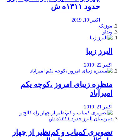
حدود ۱۳۱۱ه ش
اکتبر 19, 2019
موزیک
ویدئو
البرز زیبا
اکتبر 22, 2019
منظره‌‌ زیبای امروز ،کوچه یکم
امیرآباد
اکتبر 21, 2019
️تصویری کمیاب و کم‌نظیر از چهار