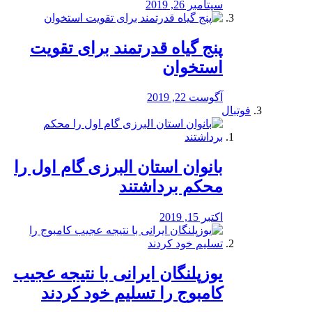
سپتامبر 26, 2019
پنج گیاه قدرتمند برای تقویت
استخوان
آگوست 22, 2019
فوتبال
بانوان استان البرزی گام اول را
محكم برداشتند
اکتبر 15, 2019
یوزپلنگان ایرانی با نتیجه عجیب
کامبوج را تسلیم خود کردند