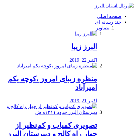
فصد
خون
صفحه اصلی
شرق
چند رسانه ای
تهران
تصاویر
خشکشویی
تصفیه
آب
البرز زیبا
طراحی
سایت
و
اکتبر 22, 2019
سئو
vip
منظره‌‌ زیبای امروز ،کوچه یکم
امیرآباد
اکتبر 21, 2019
️تصویری کمیاب و کم‌نظیر از
چهار راه كالج و دبيرستان البرز