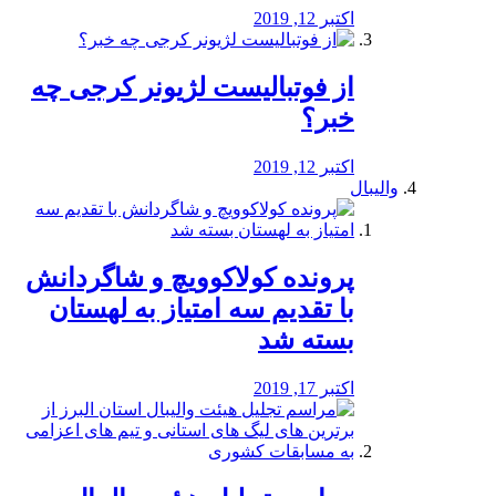
اکتبر 12, 2019
از فوتبالیست لژیونر کرجی چه
خبر؟
اکتبر 12, 2019
والیبال
پرونده کولاکوویچ و شاگردانش
با تقدیم سه امتیاز به لهستان
بسته شد
اکتبر 17, 2019