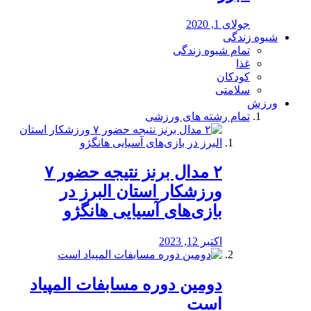
جولای 1, 2020
شیوه زندگی
تمام شیوه زندگی
غذا
کودکان
سلامتی
ورزش
تمام رشته های ورزشی
۲ مدال برنز نتیجه حضور ۷
ورزشکار استان البرز در
بازی‌های آسیایی هانگژو
اکتبر 12, 2023
دومین دوره مسابفات المپیاد
است