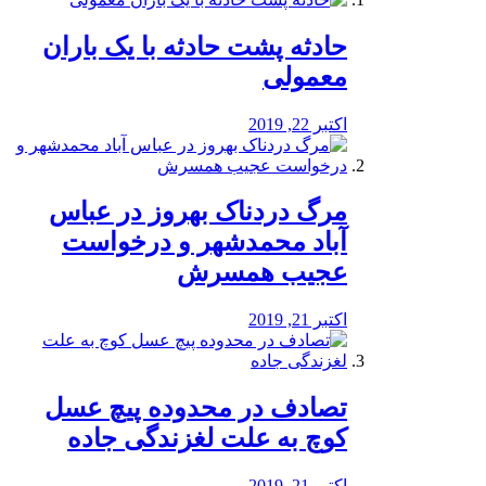
️حادثه پشت حادثه با یک باران
معمولی
اکتبر 22, 2019
مرگ دردناک بهروز در عباس
آباد محمدشهر و درخواست
عجیب همسرش
اکتبر 21, 2019
تصادف در محدوده پیچ عسل
کوچ به علت لغزندگی جاده
اکتبر 21, 2019