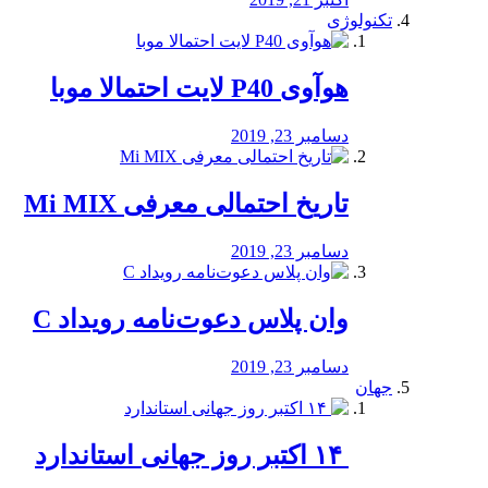
تکنولوژی
هوآوی P40 لایت احتمالا موبا
دسامبر 23, 2019
تاریخ احتمالی معرفی Mi MIX
دسامبر 23, 2019
وان پلاس دعوت‌نامه رویداد C
دسامبر 23, 2019
جهان
‏ ۱۴ اکتبر روز جهانی استاندارد