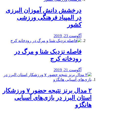
درخشش دانش آموزان البرزی
در المپیاد فرهنگی ورزشی
کشور
آگوست 23, 2019
️فاصله نزدیک شنا و مرگ در
رودخانه کرج
آگوست 21, 2019
۲ مدال برنز نتیجه حضور ۷ ورزشکار
استان البرز در بازی‌های آسیایی
هانگژو