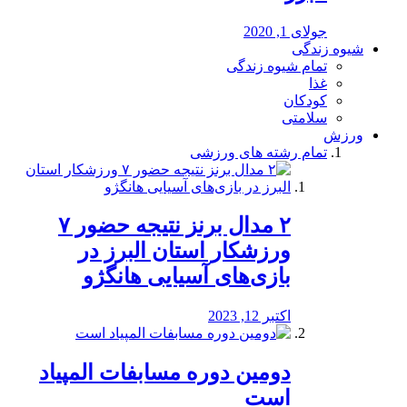
جولای 1, 2020
شیوه زندگی
تمام شیوه زندگی
غذا
کودکان
سلامتی
ورزش
تمام رشته های ورزشی
۲ مدال برنز نتیجه حضور ۷
ورزشکار استان البرز در
بازی‌های آسیایی هانگژو
اکتبر 12, 2023
دومین دوره مسابفات المپیاد
است