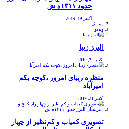
حدود ۱۳۱۱ه ش
اکتبر 19, 2019
موزیک
ویدئو
البرز زیبا
اکتبر 22, 2019
منظره‌‌ زیبای امروز ،کوچه یکم
امیرآباد
اکتبر 21, 2019
️تصویری کمیاب و کم‌نظیر از چهار