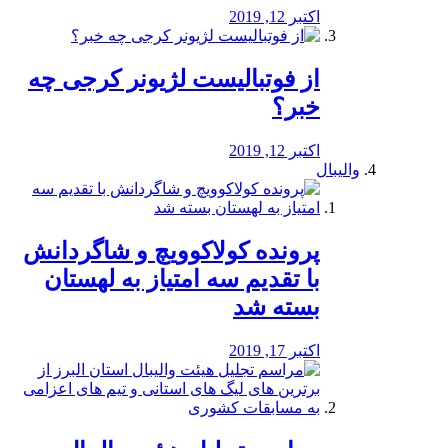
اکتبر 12, 2019
از فوتبالیست لژیونر کرجی چه
خبر؟
اکتبر 12, 2019
والیبال
پرونده کولاکوویچ و شاگردانش
با تقدیم سه امتیاز به لهستان
بسته شد
اکتبر 17, 2019