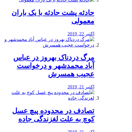
️حادثه پشت حادثه با یک باران
معمولی
اکتبر 22, 2019
مرگ دردناک بهروز در عباس
آباد محمدشهر و درخواست
عجیب همسرش
اکتبر 21, 2019
تصادف در محدوده پیچ عسل
کوچ به علت لغزندگی جاده
اکتبر 21, 2019