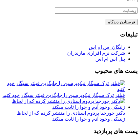
تبلیغات
رایگان اس ام اس
شرکت نرم افزاری مازندران
پنل اس ام اس
پست های محبوب
فیلتر ترک سیگار نیکوپرسین را جایگزین فیلتر سیگار خود کنید
دکتر جورجیا پردوم اسنادی را منتشر کرده که از لحاظ
ژنتیکی وجود آدم و حوا را ثابت میکند
پست های پربازدید