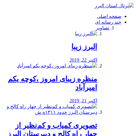
فصد
خون
صفحه اصلی
شرق
چند رسانه ای
تهران
تصاویر
خشکشویی
تصفیه
آب
البرز زیبا
طراحی
سایت
و
اکتبر 22, 2019
سئو
vip
منظره‌‌ زیبای امروز ،کوچه یکم
امیرآباد
اکتبر 21, 2019
️تصویری کمیاب و کم‌نظیر از
چهار راه كالج و دبيرستان البرز