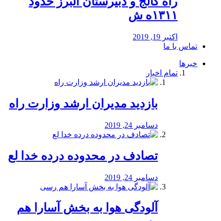
راه كالج و دبيرستان البرز حدود
۱۳۱۱ه ش
اکتبر 19, 2019
تماس با ما
خبرها
تمام اخبار
بازدید مدیران ارشد وزارت راه
دسامبر 24, 2019
تصادف در محدوده درده خدا لع
دسامبر 24, 2019
آلودگی هوا به بخش آسارا هم