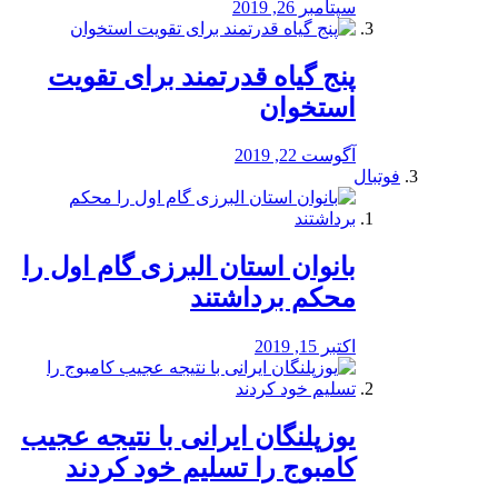
سپتامبر 26, 2019
پنج گیاه قدرتمند برای تقویت
استخوان
آگوست 22, 2019
فوتبال
بانوان استان البرزی گام اول را
محكم برداشتند
اکتبر 15, 2019
یوزپلنگان ایرانی با نتیجه عجیب
کامبوج را تسلیم خود کردند