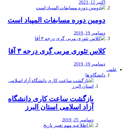
اکتبر 12, 2023
دومین دوره مسابفات المپیاد است
دسامبر 19, 2019
کلاس تئوری مربی گری درجه ۳ آقا
دسامبر 19, 2019
علمی
دانشگاه ها
بازگشت ساعت کاری دانشگاه
آزاد اسلامی استان البرز
دسامبر 25, 2019