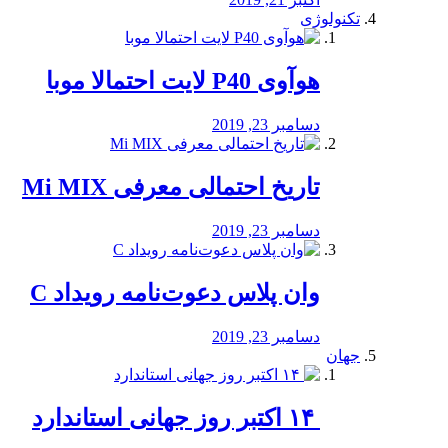
تکنولوژی
هوآوی P40 لایت احتمالا موبا
دسامبر 23, 2019
تاریخ احتمالی معرفی Mi MIX
دسامبر 23, 2019
وان پلاس دعوت‌نامه رویداد C
دسامبر 23, 2019
جهان
‏ ۱۴ اکتبر روز جهانی استاندارد