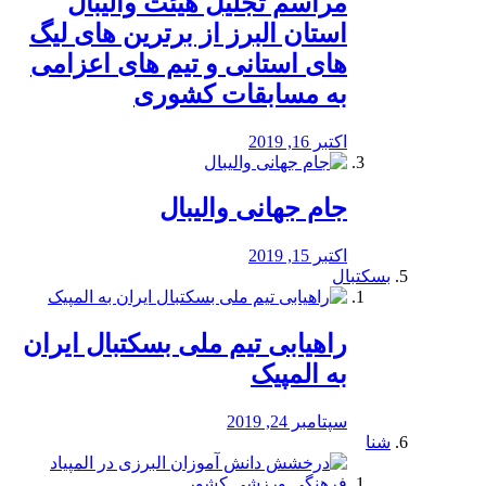
مراسم تجلیل هیئت والیبال
استان البرز از برترین های لیگ
های استانی و تیم های اعزامی
به مسابقات کشوری
اکتبر 16, 2019
جام جهانی والیبال
اکتبر 15, 2019
بسکتبال
راهیابی تیم ملی بسکتبال ایران
به المپیک
سپتامبر 24, 2019
شنا