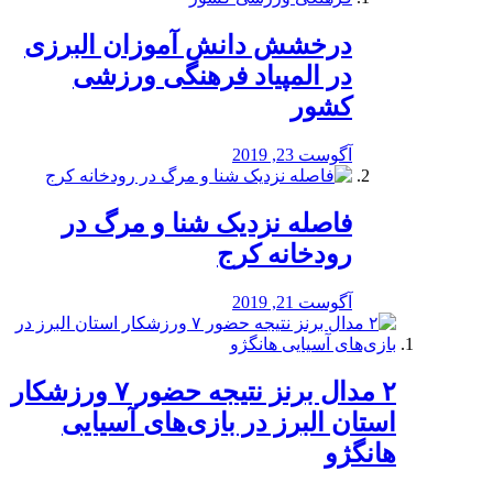
درخشش دانش آموزان البرزی
در المپیاد فرهنگی ورزشی
کشور
آگوست 23, 2019
️فاصله نزدیک شنا و مرگ در
رودخانه کرج
آگوست 21, 2019
۲ مدال برنز نتیجه حضور ۷ ورزشکار
استان البرز در بازی‌های آسیایی
هانگژو