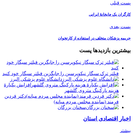
پست قبلی
کارگران یک چایخانۀ ایرانی
پست بعدی
جریمه پزشکان متخلف در استفاده از کارتخوان
بیشترین بازدیدها پست
فیلتر ترک سیگار نیکوپرسین را جایگزین فیلتر سیگار خود کنید
دانشگاه علوم پزشکی البرز
افزایش یکبارۀ
هزینه پارکینگ متروی گلشهر
دكتر فردين
فرمند (نماينده مجلس مردم میانه)
سخنان بزرگان
اخبار اقتصادی استان
بیشتر