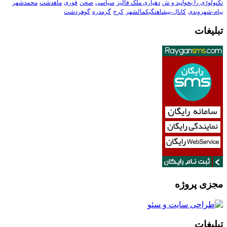
تکنولوڑی را بخوانید و ش
دهیاری ملک فالیز
سیاسی
صحن
فوری
ماهدشت
محمدشهر
پیام-شهروندی
کانال-پیشاهنگیکمالشهر
کرج
گرمدره
گوهردشت
تبلیغات
مجزی پروژه
تبلیغات