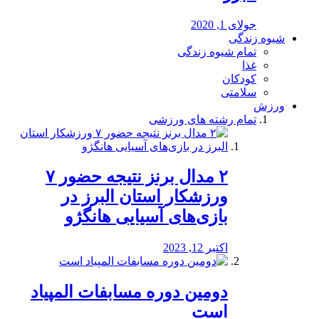
جولای 1, 2020
شیوه زندگی
تمام شیوه زندگی
غذا
کودکان
سلامتی
ورزش
تمام رشته های ورزشی
۲ مدال برنز نتیجه حضور ۷
ورزشکار استان البرز در
بازی‌های آسیایی هانگژو
اکتبر 12, 2023
دومین دوره مسابفات المپیاد
است