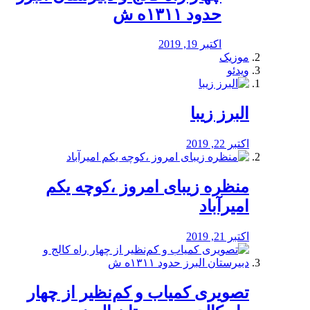
حدود ۱۳۱۱ه ش
اکتبر 19, 2019
موزیک
ویدئو
البرز زیبا
اکتبر 22, 2019
منظره‌‌ زیبای امروز ،کوچه یکم
امیرآباد
اکتبر 21, 2019
️تصویری کمیاب و کم‌نظیر از چهار