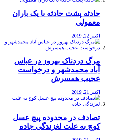
️حادثه پشت حادثه با یک باران
معمولی
اکتبر 22, 2019
مرگ دردناک بهروز در عباس
آباد محمدشهر و درخواست
عجیب همسرش
اکتبر 21, 2019
تصادف در محدوده پیچ عسل
کوچ به علت لغزندگی جاده
اکتبر 21, 2019