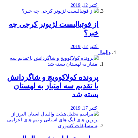
اکتبر 12, 2019
از فوتبالیست لژیونر کرجی چه
خبر؟
اکتبر 12, 2019
والیبال
پرونده کولاکوویچ و شاگردانش
با تقدیم سه امتیاز به لهستان
بسته شد
اکتبر 17, 2019