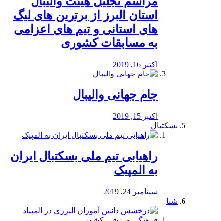
مراسم تجلیل هیئت والیبال
استان البرز از برترین های لیگ
های استانی و تیم های اعزامی
به مسابقات کشوری
اکتبر 16, 2019
جام جهانی والیبال
اکتبر 15, 2019
بسکتبال
راهیابی تیم ملی بسکتبال ایران
به المپیک
سپتامبر 24, 2019
شنا