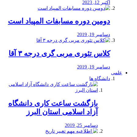
اکتبر 12, 2023
دومین دوره مسابفات المپیاد است
دسامبر 19, 2019
کلاس تئوری مربی گری درجه ۳ آقا
دسامبر 19, 2019
علمی
دانشگاه ها
بازگشت ساعت کاری دانشگاه
آزاد اسلامی استان البرز
دسامبر 25, 2019