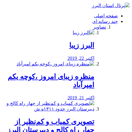
فصد
خون
صفحه اصلی
شرق
چند رسانه ای
تهران
تصاویر
خشکشویی
تصفیه
آب
البرز زیبا
طراحی
سایت
و
اکتبر 22, 2019
سئو
vip
منظره‌‌ زیبای امروز ،کوچه یکم
امیرآباد
اکتبر 21, 2019
️تصویری کمیاب و کم‌نظیر از
چهار راه كالج و دبيرستان البرز