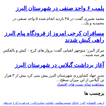
پلمب ۶ واحد صنفی در شهرستان البرز
محمد نصیری گفت: در ۴۵ بازدید انجام شده ۵ واحد صنفی در
محمدیه و یک…
مسافران کرجی امروز از فرودگاه پیام البرز
راهی کیش شدند
مرکز البرز؛ منوچهر اتقیایی گفت: پرواز های کرج – کیش و بالعکس
هر سه شنبه…
آغاز برداشت گیلاس در شهرستان البرز
مدیر جهاد کشاورزی شهرستان البرز پیش بینی کرد بیش از ۳ هزار
تن گیلاس از این میزان سطح…
مشاهده تمام پست های اقتصاد
برچسب ها
اربعین
اقتصادی
البرز
تابناك
توصیه-سلامتی
تکواندو
حوادث-البرز
خبرفوری-کرج
خبرهای