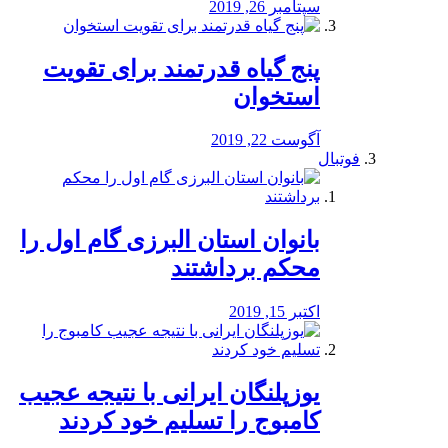
سپتامبر 26, 2019
پنج گیاه قدرتمند برای تقویت
استخوان
آگوست 22, 2019
فوتبال
بانوان استان البرزی گام اول را
محكم برداشتند
اکتبر 15, 2019
یوزپلنگان ایرانی با نتیجه عجیب
کامبوج را تسلیم خود کردند