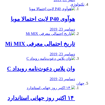
تکنولوژی
هوآوی P40 لایت احتمالا موبا
دسامبر 23, 2019
تاریخ احتمالی معرفی Mi MIX
دسامبر 23, 2019
وان پلاس دعوت‌نامه رویداد C
دسامبر 23, 2019
جهان
‏ ۱۴ اکتبر روز جهانی استاندارد