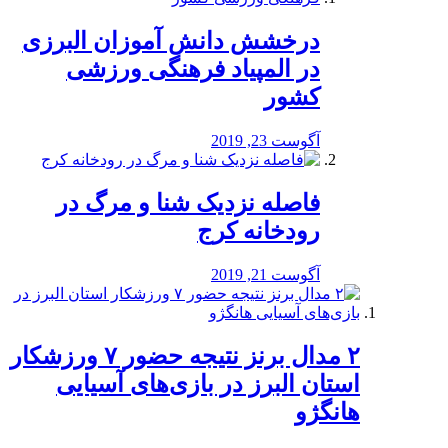
درخشش دانش آموزان البرزی
در المپیاد فرهنگی ورزشی
کشور
آگوست 23, 2019
️فاصله نزدیک شنا و مرگ در
رودخانه کرج
آگوست 21, 2019
۲ مدال برنز نتیجه حضور ۷ ورزشکار
استان البرز در بازی‌های آسیایی
هانگژو