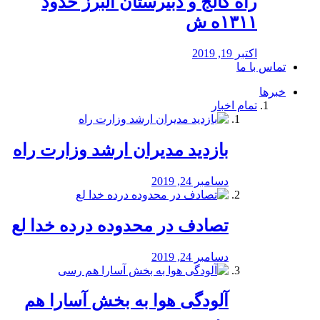
راه كالج و دبيرستان البرز حدود
۱۳۱۱ه ش
اکتبر 19, 2019
تماس با ما
خبرها
تمام اخبار
بازدید مدیران ارشد وزارت راه
دسامبر 24, 2019
تصادف در محدوده درده خدا لع
دسامبر 24, 2019
آلودگی هوا به بخش آسارا هم