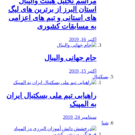
مراسم تجلیل هیئت والیبال
استان البرز از برترین های لیگ
های استانی و تیم های اعزامی
به مسابقات کشوری
اکتبر 16, 2019
جام جهانی والیبال
اکتبر 15, 2019
بسکتبال
راهیابی تیم ملی بسکتبال ایران
به المپیک
سپتامبر 24, 2019
شنا