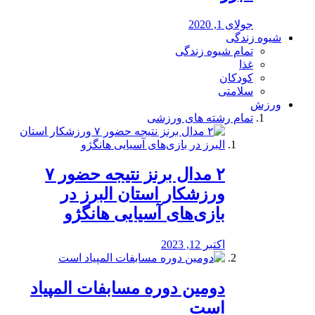
جولای 1, 2020
شیوه زندگی
تمام شیوه زندگی
غذا
کودکان
سلامتی
ورزش
تمام رشته های ورزشی
۲ مدال برنز نتیجه حضور ۷
ورزشکار استان البرز در
بازی‌های آسیایی هانگژو
اکتبر 12, 2023
دومین دوره مسابفات المپیاد
است