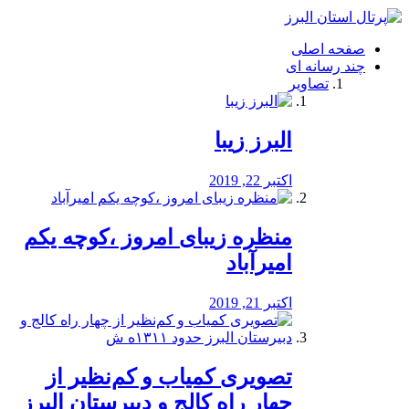
فصد
خون
صفحه اصلی
شرق
چند رسانه ای
تهران
تصاویر
خشکشویی
تصفیه
آب
البرز زیبا
طراحی
سایت
و
اکتبر 22, 2019
سئو
vip
منظره‌‌ زیبای امروز ،کوچه یکم
امیرآباد
اکتبر 21, 2019
️تصویری کمیاب و کم‌نظیر از
چهار راه كالج و دبيرستان البرز