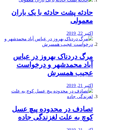
️حادثه پشت حادثه با یک باران
معمولی
اکتبر 22, 2019
مرگ دردناک بهروز در عباس
آباد محمدشهر و درخواست
عجیب همسرش
اکتبر 21, 2019
تصادف در محدوده پیچ عسل
کوچ به علت لغزندگی جاده
اکتبر 21, 2019