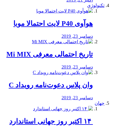
تکنولوژی
هوآوی P40 لایت احتمالا موبا
دسامبر 23, 2019
تاریخ احتمالی معرفی Mi MIX
دسامبر 23, 2019
وان پلاس دعوت‌نامه رویداد C
دسامبر 23, 2019
جهان
‏ ۱۴ اکتبر روز جهانی استاندارد