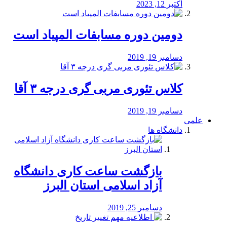
اکتبر 12, 2023
دومین دوره مسابفات المپیاد است
دسامبر 19, 2019
کلاس تئوری مربی گری درجه ۳ آقا
دسامبر 19, 2019
علمی
دانشگاه ها
بازگشت ساعت کاری دانشگاه
آزاد اسلامی استان البرز
دسامبر 25, 2019