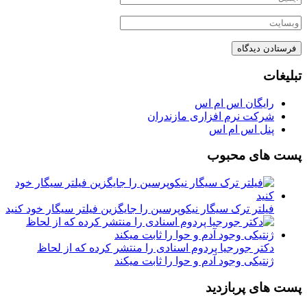
تبلیغات
رایگان اس ام اس
شرکت نرم افزاری مازندران
پنل اس ام اس
پست های محبوب
فیلتر ترک سیگار نیکوپرسین را جایگزین فیلتر سیگار خود کنید
دکتر جورجیا پردوم اسنادی را منتشر کرده که از لحاظ
ژنتیکی وجود آدم و حوا را ثابت میکند
پست های پربازدید