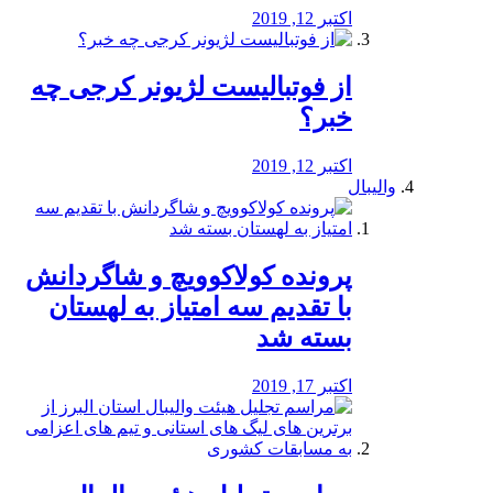
اکتبر 12, 2019
از فوتبالیست لژیونر کرجی چه
خبر؟
اکتبر 12, 2019
والیبال
پرونده کولاکوویچ و شاگردانش
با تقدیم سه امتیاز به لهستان
بسته شد
اکتبر 17, 2019