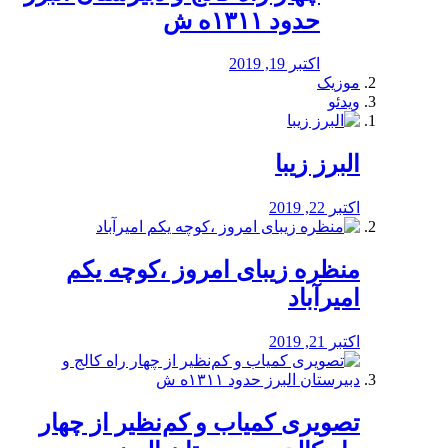
حدود ۱۳۱۱ه ش
اکتبر 19, 2019
موزیک
ویدئو
البرز زیبا
اکتبر 22, 2019
منظره‌‌ زیبای امروز ،کوچه یکم
امیرآباد
اکتبر 21, 2019
️تصویری کمیاب و کم‌نظیر از چهار