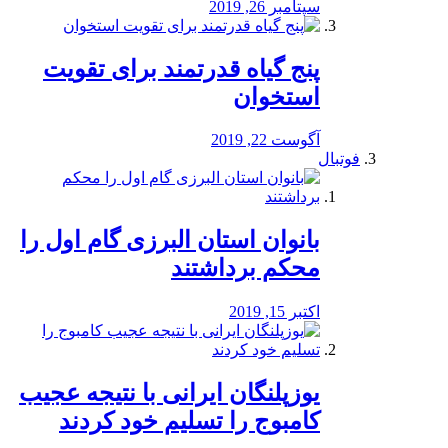
سپتامبر 26, 2019
پنج گیاه قدرتمند برای تقویت
استخوان
آگوست 22, 2019
فوتبال
بانوان استان البرزی گام اول را
محكم برداشتند
اکتبر 15, 2019
یوزپلنگان ایرانی با نتیجه عجیب
کامبوج را تسلیم خود کردند