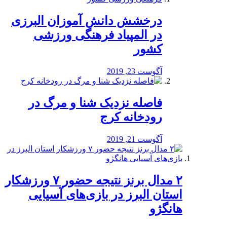
درخشش دانش آموزان البرزی
در المپیاد فرهنگی ورزشی
کشور
آگوست 23, 2019
️فاصله نزدیک شنا و مرگ در
رودخانه کرج
آگوست 21, 2019
۲ مدال برنز نتیجه حضور ۷ ورزشکار
استان البرز در بازی‌های آسیایی
هانگژو