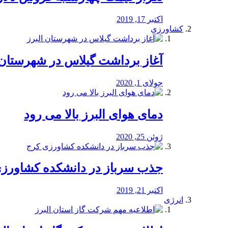
اکتبر 17, 2019
کشاورزی
آغاز برداشت گیلاس در شهرستان 
جولای 1, 2020
دمای هوای البرز بالا می رود
ژوئن 25, 2020
جذب سرباز در دانشکده کشاورز
اکتبر 21, 2019
انرژی