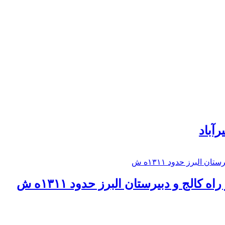
رآباد
كالج و دبيرستان البرز حدود ۱۳۱۱ه ش