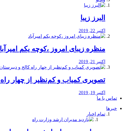
البرز زیبا
اکتبر 22, 2019
منظره‌‌ زیبای امروز ،کوچه یکم امیرآبا
اکتبر 21, 2019
️تصویری کمیاب و کم‌نظیر از چهار راه كالج
اکتبر 19, 2019
تماس با ما
خبرها
تمام اخبار