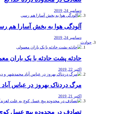
دسامبر 24, 2019
آلودگی هوا به بخش آسارا هم ر
دسامبر 24, 2019
حوادث
️حادثه پشت حادثه با یک باران مع
اکتبر 22, 2019
مرگ دردناک بهروز در عباس آب
اکتبر 21, 2019
تصادف در محدوده پیچ عسل کوچ 