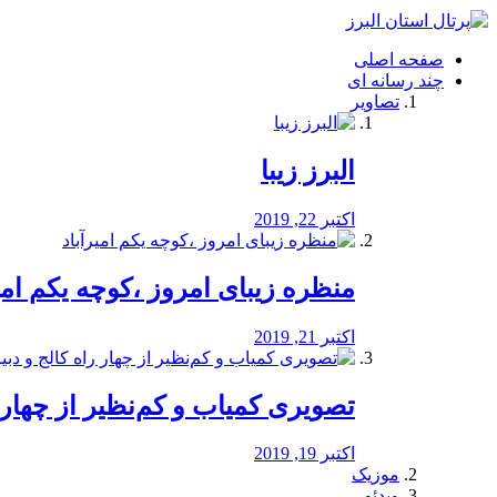
فصد
خون
صفحه اصلی
شرق
چند رسانه ای
تهران
تصاویر
خشکشویی
تصفیه
آب
البرز زیبا
طراحی
سایت
و
اکتبر 22, 2019
سئو
vip
منظره‌‌ زیبای امروز ،کوچه یکم امی
اکتبر 21, 2019
️تصویری کمیاب و کم‌نظیر از چهار راه 
اکتبر 19, 2019
موزیک
ویدئو