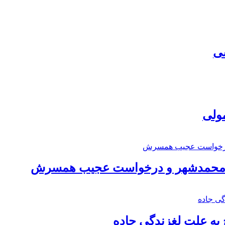
سی
مولی
اد محمدشهر و درخواست عجیب همسرش
به علت لغزندگی جاده