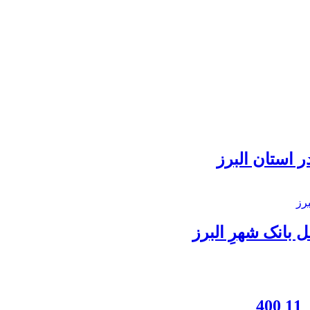
 استان البرز
بانک شهرِ البرز
4