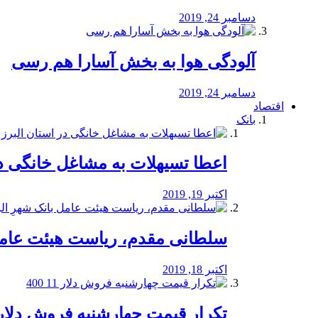
دسامبر 24, 2019
آلودگی هوا به بخش آسارا هم رسی
دسامبر 24, 2019
اقتصاد
بانک
️اعطا تسیهلات به مشاغل خانگی در
اکتبر 19, 2019
سلطانی مقدم، ریاست هیئت عامل 
اکتبر 18, 2019
تکرار قیمت چهارشنبه فروش دلار 11 00