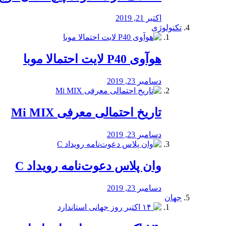
اکتبر 21, 2019
تکنولوژی
هوآوی P40 لایت احتمالا موبا
دسامبر 23, 2019
تاریخ احتمالی معرفی Mi MIX
دسامبر 23, 2019
وان پلاس دعوت‌نامه رویداد C
دسامبر 23, 2019
جهان