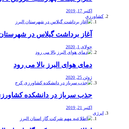
اکتبر 17, 2019
کشاورزی
آغاز برداشت گیلاس در شهرستان 
جولای 1, 2020
دمای هوای البرز بالا می رود
ژوئن 25, 2020
جذب سرباز در دانشکده کشاورز
اکتبر 21, 2019
انرژی