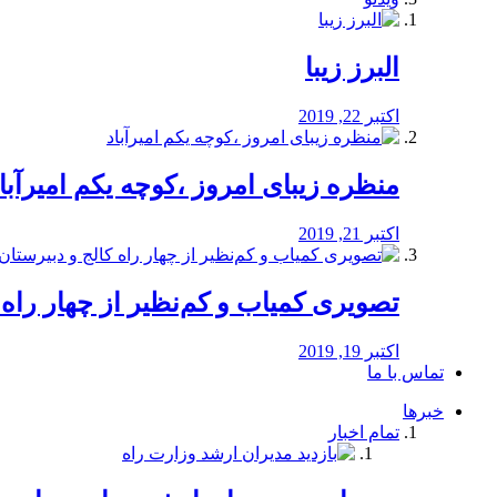
البرز زیبا
اکتبر 22, 2019
منظره‌‌ زیبای امروز ،کوچه یکم امیرآبا
اکتبر 21, 2019
️تصویری کمیاب و کم‌نظیر از چهار راه كالج
اکتبر 19, 2019
تماس با ما
خبرها
تمام اخبار