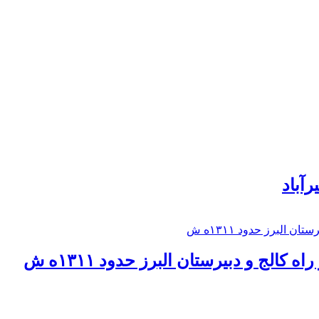
رآباد
كالج و دبيرستان البرز حدود ۱۳۱۱ه ش