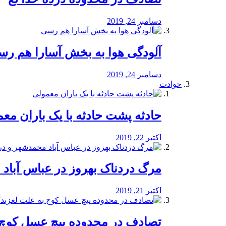
دسامبر 24, 2019
آلودگی هوا به بخش آسارا هم ر
دسامبر 24, 2019
حوادث
️حادثه پشت حادثه با یک باران مع
اکتبر 22, 2019
مرگ دردناک بهروز در عباس آب
اکتبر 21, 2019
تصادف در محدوده پیچ عسل کوچ 