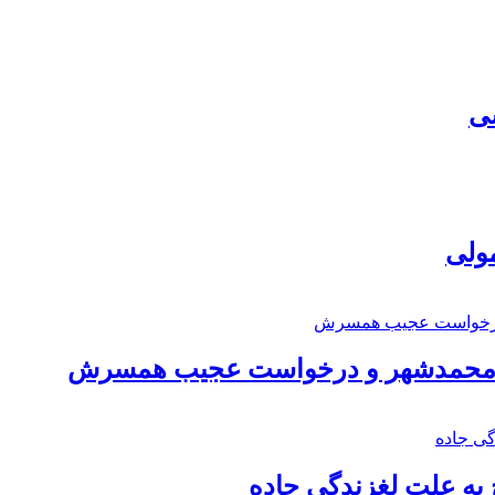
سی
مولی
اد محمدشهر و درخواست عجیب همسرش
به علت لغزندگی جاده