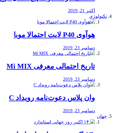
اکتبر 21, 2019
تکنولوژی
هوآوی P40 لایت احتمالا موبا
دسامبر 23, 2019
تاریخ احتمالی معرفی Mi MIX
دسامبر 23, 2019
وان پلاس دعوت‌نامه رویداد C
دسامبر 23, 2019
جهان