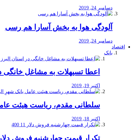
دسامبر 24, 2019
آلودگی هوا به بخش آسارا هم رسی
دسامبر 24, 2019
اقتصاد
بانک
️اعطا تسیهلات به مشاغل خانگی در
اکتبر 19, 2019
سلطانی مقدم، ریاست هیئت عامل 
اکتبر 18, 2019
تکرار قیمت چهارشنبه فروش دلار 11 00