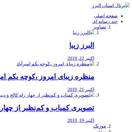
فصد
خون
صفحه اصلی
شرق
چند رسانه ای
تهران
تصاویر
خشکشویی
تصفیه
آب
البرز زیبا
طراحی
سایت
و
اکتبر 22, 2019
سئو
vip
منظره‌‌ زیبای امروز ،کوچه یکم امی
اکتبر 21, 2019
️تصویری کمیاب و کم‌نظیر از چهار راه 
اکتبر 19, 2019
موزیک
ویدئو