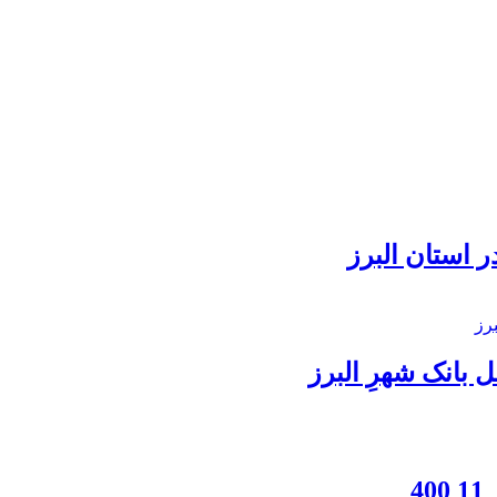
 استان البرز
بانک شهرِ البرز
4