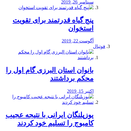
سپتامبر 26, 2019
پنج گیاه قدرتمند برای تقویت
استخوان
آگوست 22, 2019
فوتبال
بانوان استان البرزی گام اول را
محكم برداشتند
اکتبر 15, 2019
یوزپلنگان ایرانی با نتیجه عجیب
کامبوج را تسلیم خود کردند