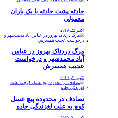
️حادثه پشت حادثه با یک باران
معمولی
اکتبر 22, 2019
مرگ دردناک بهروز در عباس
آباد محمدشهر و درخواست
عجیب همسرش
اکتبر 21, 2019
تصادف در محدوده پیچ عسل
کوچ به علت لغزندگی جاده
اکتبر 21, 2019