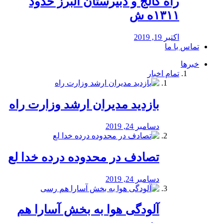
راه كالج و دبيرستان البرز حدود
۱۳۱۱ه ش
اکتبر 19, 2019
تماس با ما
خبرها
تمام اخبار
بازدید مدیران ارشد وزارت راه
دسامبر 24, 2019
تصادف در محدوده درده خدا لع
دسامبر 24, 2019
آلودگی هوا به بخش آسارا هم