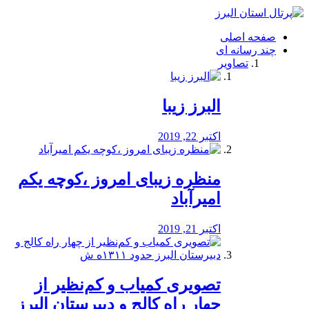
فصد
خون
صفحه اصلی
شرق
چند رسانه ای
تهران
تصاویر
خشکشویی
تصفیه
آب
البرز زیبا
طراحی
سایت
و
اکتبر 22, 2019
سئو
vip
منظره‌‌ زیبای امروز ،کوچه یکم
امیرآباد
اکتبر 21, 2019
️تصویری کمیاب و کم‌نظیر از
چهار راه كالج و دبيرستان البرز