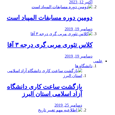
اکتبر 12, 2023
دومین دوره مسابفات المپیاد است
دسامبر 19, 2019
کلاس تئوری مربی گری درجه ۳ آقا
دسامبر 19, 2019
علمی
دانشگاه ها
بازگشت ساعت کاری دانشگاه
آزاد اسلامی استان البرز
دسامبر 25, 2019