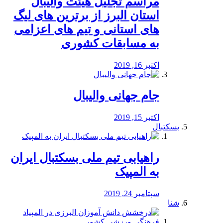
مراسم تجلیل هیئت والیبال
استان البرز از برترین های لیگ
های استانی و تیم های اعزامی
به مسابقات کشوری
اکتبر 16, 2019
جام جهانی والیبال
اکتبر 15, 2019
بسکتبال
راهیابی تیم ملی بسکتبال ایران
به المپیک
سپتامبر 24, 2019
شنا