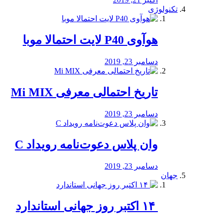
تکنولوژی
هوآوی P40 لایت احتمالا موبا
دسامبر 23, 2019
تاریخ احتمالی معرفی Mi MIX
دسامبر 23, 2019
وان پلاس دعوت‌نامه رویداد C
دسامبر 23, 2019
جهان
‏ ۱۴ اکتبر روز جهانی استاندارد