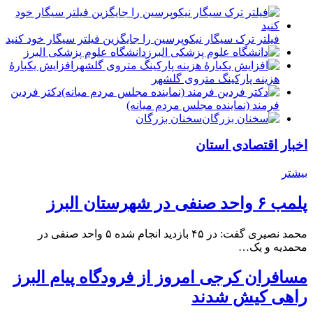
فیلتر ترک سیگار نیکوپرسین را جایگزین فیلتر سیگار خود کنید
دانشگاه علوم پزشکی البرز
افزایش یکبارۀ
هزینه پارکینگ متروی گلشهر
دكتر فردين
فرمند (نماينده مجلس مردم میانه)
سخنان بزرگان
اخبار اقتصادی استان
بیشتر
پلمب ۶ واحد صنفی در شهرستان البرز
محمد نصیری گفت: در ۴۵ بازدید انجام شده ۵ واحد صنفی در
محمدیه و یک…
مسافران کرجی امروز از فرودگاه پیام البرز
راهی کیش شدند