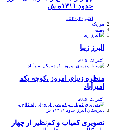
حدود ۱۳۱۱ه ش
اکتبر 19, 2019
موزیک
ویدئو
البرز زیبا
اکتبر 22, 2019
منظره‌‌ زیبای امروز ،کوچه یکم
امیرآباد
اکتبر 21, 2019
️تصویری کمیاب و کم‌نظیر از چهار