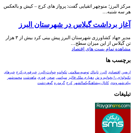
مرکز البرز؛ منوچهر اتقیایی گفت: پرواز های کرج – کیش و بالعکس
هر سه شنبه…
آغاز برداشت گیلاس در شهرستان البرز
مدیر جهاد کشاورزی شهرستان البرز پیش بینی کرد بیش از ۳ هزار
تن گیلاس از این میزان سطح…
مشاهده تمام پست های اقتصاد
برچسب ها
اربعین
اقتصادی
البرز
تابناك
توصیه-سلامتی
تکواندو
حوادث-البرز
خبرفوری-کرج
خبرهای
تکنولوڑی را بخوانید و ش
دهیاری ملک فالیز
سیاسی
صحن
فوری
ماهدشت
محمدشهر
پیام-شهروندی
کانال-پیشاهنگیکمالشهر
کرج
گرمدره
گوهردشت
تبلیغات