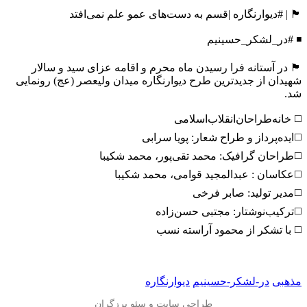
🏴 | #دیوارنگاره |قسم به دست‌های عمو علم نمی‌افتد
◾️ #در_لشکر_حسینیم
🏴 در آستانه فرا رسیدن ماه محرم و اقامه عزای سید و سالار
شهیدان از جدیدترین طرح دیوارنگاره میدان ولیعصر (عج) رونمایی
شد.
‌◻️⁩ خانه‌طراحان‌انقلاب‌اسلامی
◻️عکاسان : عبدالمجید قوامی، محمد شکیبا
◻️ترکیب‌نوشتار: مجتبی حسن‌زاده
مذهبی
در-لشکر-حسینیم
دیوارنگاره