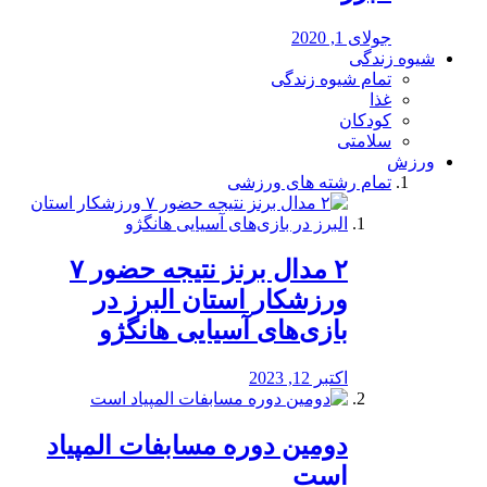
جولای 1, 2020
شیوه زندگی
تمام شیوه زندگی
غذا
کودکان
سلامتی
ورزش
تمام رشته های ورزشی
۲ مدال برنز نتیجه حضور ۷
ورزشکار استان البرز در
بازی‌های آسیایی هانگژو
اکتبر 12, 2023
دومین دوره مسابفات المپیاد
است