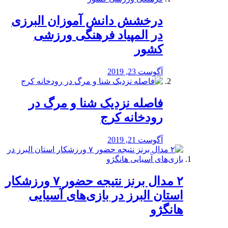
درخشش دانش آموزان البرزی
در المپیاد فرهنگی ورزشی
کشور
آگوست 23, 2019
️فاصله نزدیک شنا و مرگ در
رودخانه کرج
آگوست 21, 2019
۲ مدال برنز نتیجه حضور ۷ ورزشکار
استان البرز در بازی‌های آسیایی
هانگژو