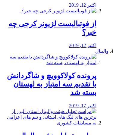
اکتبر 12, 2019
از فوتبالیست لژیونر کرجی چه
خبر؟
اکتبر 12, 2019
والیبال
پرونده کولاکوویچ و شاگردانش
با تقدیم سه امتیاز به لهستان
بسته شد
اکتبر 17, 2019