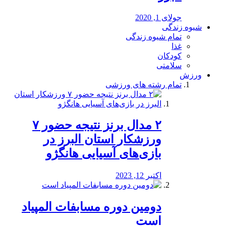
جولای 1, 2020
شیوه زندگی
تمام شیوه زندگی
غذا
کودکان
سلامتی
ورزش
تمام رشته های ورزشی
۲ مدال برنز نتیجه حضور ۷
ورزشکار استان البرز در
بازی‌های آسیایی هانگژو
اکتبر 12, 2023
دومین دوره مسابفات المپیاد
است