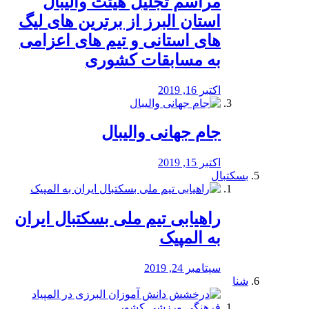
مراسم تجلیل هیئت والیبال
استان البرز از برترین های لیگ
های استانی و تیم های اعزامی
به مسابقات کشوری
اکتبر 16, 2019
جام جهانی والیبال
اکتبر 15, 2019
بسکتبال
راهیابی تیم ملی بسکتبال ایران
به المپیک
سپتامبر 24, 2019
شنا