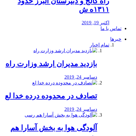
راه كالج و دبيرستان البرز حدود
۱۳۱۱ه ش
اکتبر 19, 2019
تماس با ما
خبرها
تمام اخبار
بازدید مدیران ارشد وزارت راه
دسامبر 24, 2019
تصادف در محدوده درده خدا لع
دسامبر 24, 2019
آلودگی هوا به بخش آسارا هم