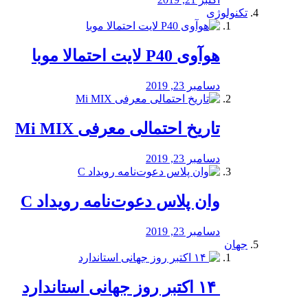
تکنولوژی
هوآوی P40 لایت احتمالا موبا
دسامبر 23, 2019
تاریخ احتمالی معرفی Mi MIX
دسامبر 23, 2019
وان پلاس دعوت‌نامه رویداد C
دسامبر 23, 2019
جهان
‏ ۱۴ اکتبر روز جهانی استاندارد