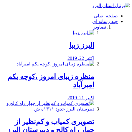
فصد
خون
صفحه اصلی
شرق
چند رسانه ای
تهران
تصاویر
خشکشویی
تصفیه
آب
البرز زیبا
طراحی
سایت
و
اکتبر 22, 2019
سئو
vip
منظره‌‌ زیبای امروز ،کوچه یکم
امیرآباد
اکتبر 21, 2019
️تصویری کمیاب و کم‌نظیر از
چهار راه كالج و دبيرستان البرز