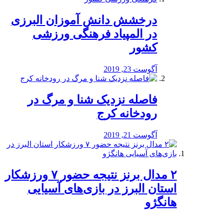
درخشش دانش آموزان البرزی
در المپیاد فرهنگی ورزشی
کشور
آگوست 23, 2019
️فاصله نزدیک شنا و مرگ در
رودخانه کرج
آگوست 21, 2019
۲ مدال برنز نتیجه حضور ۷ ورزشکار
استان البرز در بازی‌های آسیایی
هانگژو