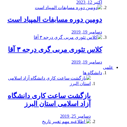
اکتبر 12, 2023
دومین دوره مسابفات المپیاد است
دسامبر 19, 2019
کلاس تئوری مربی گری درجه ۳ آقا
دسامبر 19, 2019
علمی
دانشگاه ها
بازگشت ساعت کاری دانشگاه
آزاد اسلامی استان البرز
دسامبر 25, 2019