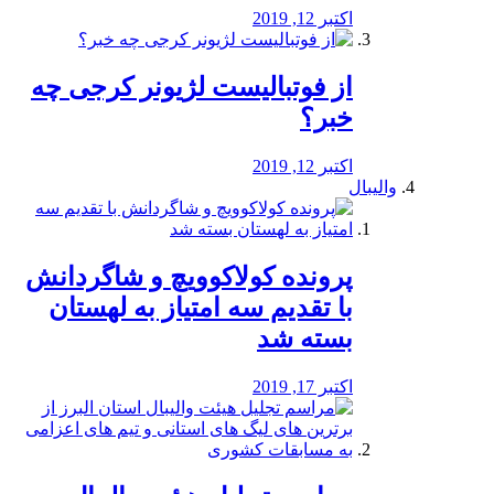
اکتبر 12, 2019
از فوتبالیست لژیونر کرجی چه
خبر؟
اکتبر 12, 2019
والیبال
پرونده کولاکوویچ و شاگردانش
با تقدیم سه امتیاز به لهستان
بسته شد
اکتبر 17, 2019