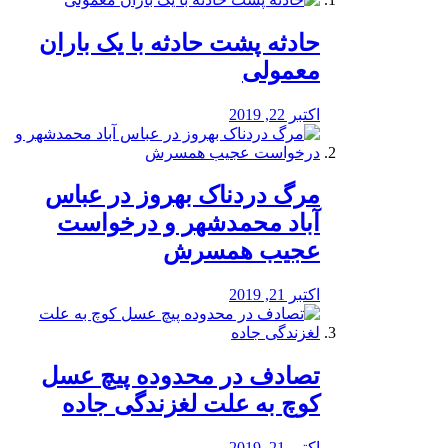
️حادثه پشت حادثه با یک باران
معمولی
اکتبر 22, 2019
مرگ دردناک بهروز در عباس
آباد محمدشهر و درخواست
عجیب همسرش
اکتبر 21, 2019
تصادف در محدوده پیچ عسل
کوچ به علت لغزندگی جاده
اکتبر 21, 2019