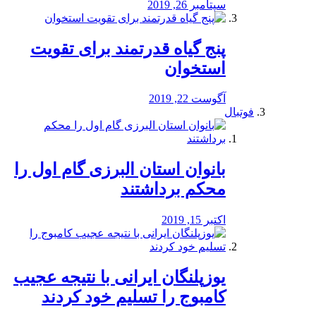
سپتامبر 26, 2019
پنج گیاه قدرتمند برای تقویت
استخوان
آگوست 22, 2019
فوتبال
بانوان استان البرزی گام اول را
محكم برداشتند
اکتبر 15, 2019
یوزپلنگان ایرانی با نتیجه عجیب
کامبوج را تسلیم خود کردند