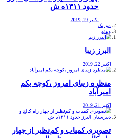
حدود ۱۳۱۱ه ش
اکتبر 19, 2019
موزیک
ویدئو
البرز زیبا
اکتبر 22, 2019
منظره‌‌ زیبای امروز ،کوچه یکم
امیرآباد
اکتبر 21, 2019
️تصویری کمیاب و کم‌نظیر از چهار