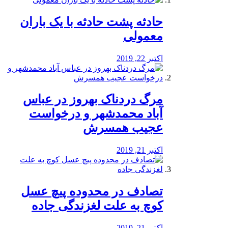
️حادثه پشت حادثه با یک باران
معمولی
اکتبر 22, 2019
مرگ دردناک بهروز در عباس
آباد محمدشهر و درخواست
عجیب همسرش
اکتبر 21, 2019
تصادف در محدوده پیچ عسل
کوچ به علت لغزندگی جاده
اکتبر 21, 2019