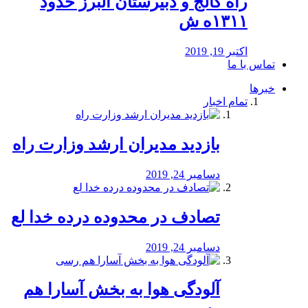
راه كالج و دبيرستان البرز حدود
۱۳۱۱ه ش
اکتبر 19, 2019
تماس با ما
خبرها
تمام اخبار
بازدید مدیران ارشد وزارت راه
دسامبر 24, 2019
تصادف در محدوده درده خدا لع
دسامبر 24, 2019
آلودگی هوا به بخش آسارا هم