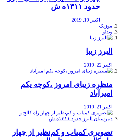
حدود ۱۳۱۱ه ش
اکتبر 19, 2019
موزیک
ویدئو
البرز زیبا
اکتبر 22, 2019
منظره‌‌ زیبای امروز ،کوچه یکم
امیرآباد
اکتبر 21, 2019
️تصویری کمیاب و کم‌نظیر از چهار