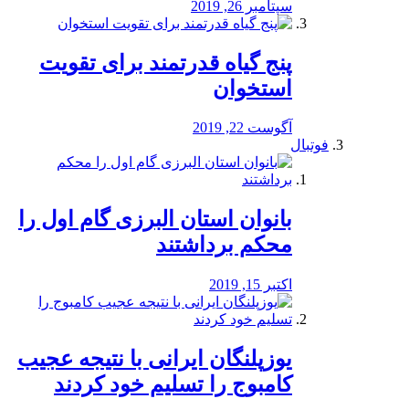
سپتامبر 26, 2019
پنج گیاه قدرتمند برای تقویت
استخوان
آگوست 22, 2019
فوتبال
بانوان استان البرزی گام اول را
محكم برداشتند
اکتبر 15, 2019
یوزپلنگان ایرانی با نتیجه عجیب
کامبوج را تسلیم خود کردند