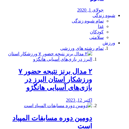
جولای 1, 2020
شیوه زندگی
تمام شیوه زندگی
غذا
کودکان
سلامتی
ورزش
تمام رشته های ورزشی
۲ مدال برنز نتیجه حضور ۷
ورزشکار استان البرز در
بازی‌های آسیایی هانگژو
اکتبر 12, 2023
دومین دوره مسابفات المپیاد
است