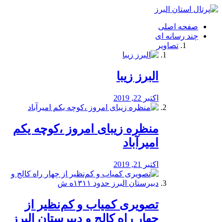
فصد
خون
صفحه اصلی
شرق
چند رسانه ای
تهران
تصاویر
خشکشویی
تصفیه
آب
البرز زیبا
طراحی
سایت
و
اکتبر 22, 2019
سئو
vip
منظره‌‌ زیبای امروز ،کوچه یکم
امیرآباد
اکتبر 21, 2019
️تصویری کمیاب و کم‌نظیر از
چهار راه كالج و دبيرستان البرز