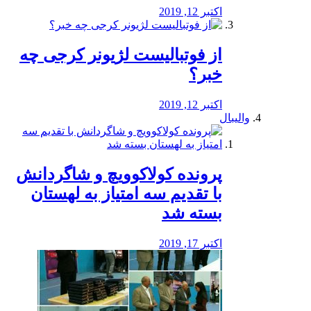
اکتبر 12, 2019
از فوتبالیست لژیونر کرجی چه
خبر؟
اکتبر 12, 2019
والیبال
پرونده کولاکوویچ و شاگردانش
با تقدیم سه امتیاز به لهستان
بسته شد
اکتبر 17, 2019