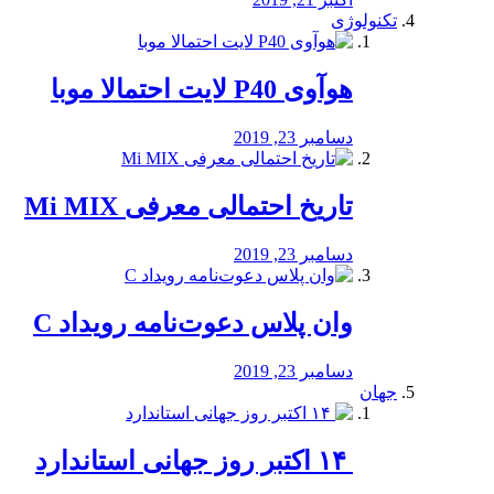
تکنولوژی
هوآوی P40 لایت احتمالا موبا
دسامبر 23, 2019
تاریخ احتمالی معرفی Mi MIX
دسامبر 23, 2019
وان پلاس دعوت‌نامه رویداد C
دسامبر 23, 2019
جهان
‏ ۱۴ اکتبر روز جهانی استاندارد