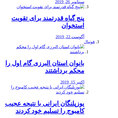
سپتامبر 26, 2019
پنج گیاه قدرتمند برای تقویت
استخوان
آگوست 22, 2019
فوتبال
بانوان استان البرزی گام اول را
محكم برداشتند
اکتبر 15, 2019
یوزپلنگان ایرانی با نتیجه عجیب
کامبوج را تسلیم خود کردند