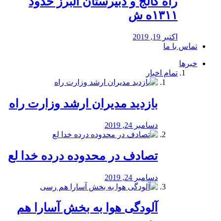
راه كالج و دبيرستان البرز حدود
۱۳۱۱ه ش
اکتبر 19, 2019
تماس با ما
خبرها
تمام اخبار
بازدید مدیران ارشد وزارت راه
دسامبر 24, 2019
تصادف در محدوده درده خدا لع
دسامبر 24, 2019
آلودگی هوا به بخش آسارا هم