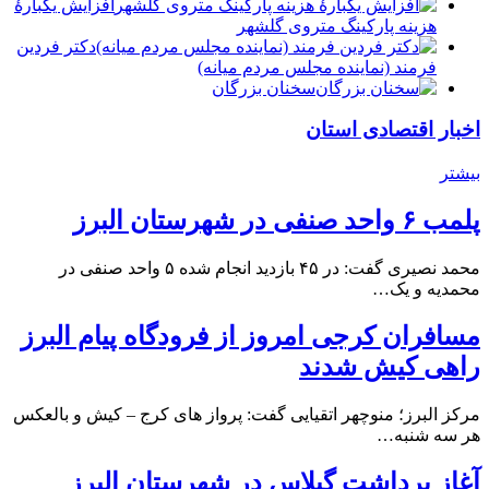
افزایش یکبارۀ
هزینه پارکینگ متروی گلشهر
دكتر فردين
فرمند (نماينده مجلس مردم میانه)
سخنان بزرگان
اخبار اقتصادی استان
بیشتر
پلمب ۶ واحد صنفی در شهرستان البرز
محمد نصیری گفت: در ۴۵ بازدید انجام شده ۵ واحد صنفی در
محمدیه و یک…
مسافران کرجی امروز از فرودگاه پیام البرز
راهی کیش شدند
مرکز البرز؛ منوچهر اتقیایی گفت: پرواز های کرج – کیش و بالعکس
هر سه شنبه…
آغاز برداشت گیلاس در شهرستان البرز