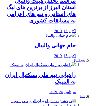
مراسم تجلیل هیئت والیبال
استان البرز از برترین های لیگ
های استانی و تیم های اعزامی
به مسابقات کشوری
اکتبر 16, 2019
جام جهانی والیبال
اکتبر 15, 2019
بسکتبال
راهیابی تیم ملی بسکتبال ایران
به المپیک
سپتامبر 24, 2019
شنا