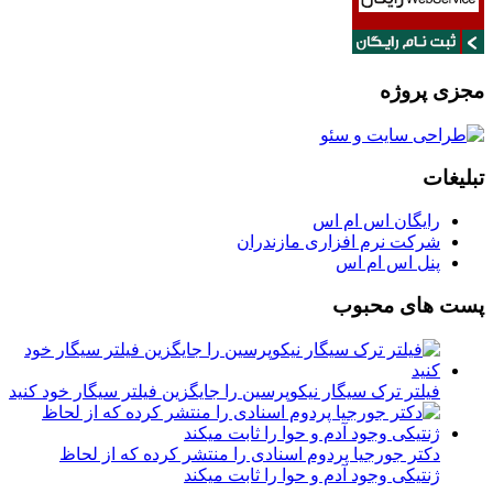
مجزی پروژه
تبلیغات
رایگان اس ام اس
شرکت نرم افزاری مازندران
پنل اس ام اس
پست های محبوب
فیلتر ترک سیگار نیکوپرسین را جایگزین فیلتر سیگار خود کنید
دکتر جورجیا پردوم اسنادی را منتشر کرده که از لحاظ
ژنتیکی وجود آدم و حوا را ثابت میکند