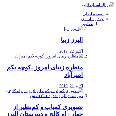
فصد
خون
صفحه اصلی
شرق
چند رسانه ای
تهران
تصاویر
خشکشویی
تصفیه
آب
البرز زیبا
طراحی
سایت
و
اکتبر 22, 2019
سئو
vip
منظره‌‌ زیبای امروز ،کوچه یکم
امیرآباد
اکتبر 21, 2019
️تصویری کمیاب و کم‌نظیر از
چهار راه كالج و دبيرستان البرز