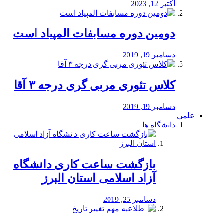
اکتبر 12, 2023
دومین دوره مسابفات المپیاد است
دسامبر 19, 2019
کلاس تئوری مربی گری درجه ۳ آقا
دسامبر 19, 2019
علمی
دانشگاه ها
بازگشت ساعت کاری دانشگاه
آزاد اسلامی استان البرز
دسامبر 25, 2019