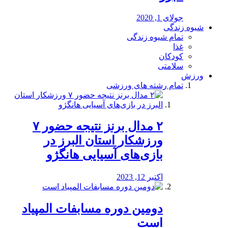
جولای 1, 2020
شیوه زندگی
تمام شیوه زندگی
غذا
کودکان
سلامتی
ورزش
تمام رشته های ورزشی
۲ مدال برنز نتیجه حضور ۷
ورزشکار استان البرز در
بازی‌های آسیایی هانگژو
اکتبر 12, 2023
دومین دوره مسابفات المپیاد
است