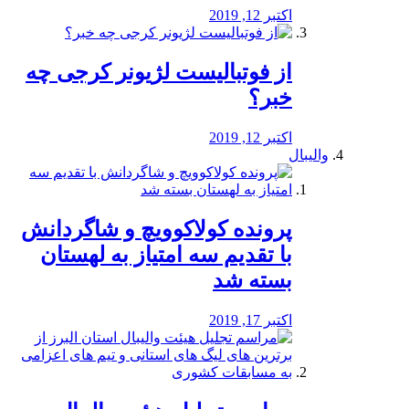
اکتبر 12, 2019
از فوتبالیست لژیونر کرجی چه
خبر؟
اکتبر 12, 2019
والیبال
پرونده کولاکوویچ و شاگردانش
با تقدیم سه امتیاز به لهستان
بسته شد
اکتبر 17, 2019