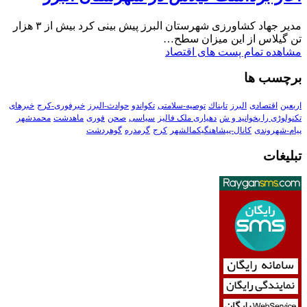
مدیر جهاد کشاورزی شهرستان البرز پیش بینی کرد بیش از ۳ هزار
تن گیلاس از این میزان سطح…
مشاهده تمام پست های اقتصاد
برچسب ها
اربعین
اقتصادی
البرز
تابناك
توصیه-سلامتی
تکواندو
حوادث-البرز
خبرفوری-کرج
خبرهای
تکنولوڑی را بخوانید و ش
دهیاری ملک فالیز
سیاسی
صحن
فوری
ماهدشت
محمدشهر
پیام-شهروندی
کانال-پیشاهنگیکمالشهر
کرج
گرمدره
گوهردشت
تبلیغات