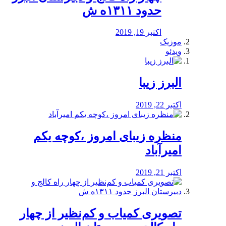
حدود ۱۳۱۱ه ش
اکتبر 19, 2019
موزیک
ویدئو
البرز زیبا
اکتبر 22, 2019
منظره‌‌ زیبای امروز ،کوچه یکم
امیرآباد
اکتبر 21, 2019
️تصویری کمیاب و کم‌نظیر از چهار