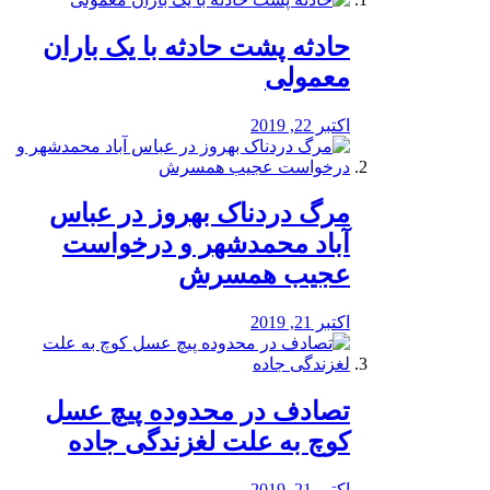
️حادثه پشت حادثه با یک باران
معمولی
اکتبر 22, 2019
مرگ دردناک بهروز در عباس
آباد محمدشهر و درخواست
عجیب همسرش
اکتبر 21, 2019
تصادف در محدوده پیچ عسل
کوچ به علت لغزندگی جاده
اکتبر 21, 2019