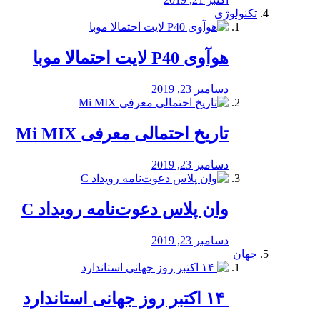
تکنولوژی
هوآوی P40 لایت احتمالا موبا
دسامبر 23, 2019
تاریخ احتمالی معرفی Mi MIX
دسامبر 23, 2019
وان پلاس دعوت‌نامه رویداد C
دسامبر 23, 2019
جهان
‏ ۱۴ اکتبر روز جهانی استاندارد