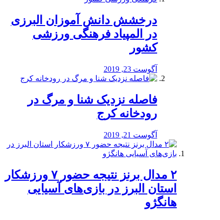
درخشش دانش آموزان البرزی
در المپیاد فرهنگی ورزشی
کشور
آگوست 23, 2019
️فاصله نزدیک شنا و مرگ در
رودخانه کرج
آگوست 21, 2019
۲ مدال برنز نتیجه حضور ۷ ورزشکار
استان البرز در بازی‌های آسیایی
هانگژو