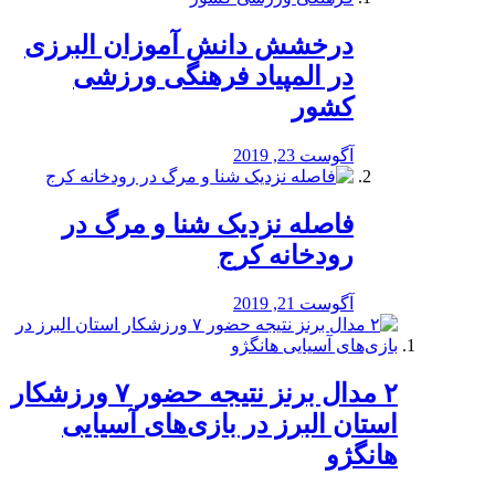
درخشش دانش آموزان البرزی
در المپیاد فرهنگی ورزشی
کشور
آگوست 23, 2019
️فاصله نزدیک شنا و مرگ در
رودخانه کرج
آگوست 21, 2019
۲ مدال برنز نتیجه حضور ۷ ورزشکار
استان البرز در بازی‌های آسیایی
هانگژو