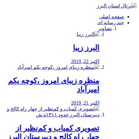
فصد
خون
صفحه اصلی
شرق
چند رسانه ای
تهران
تصاویر
خشکشویی
تصفیه
آب
البرز زیبا
طراحی
سایت
و
اکتبر 22, 2019
سئو
vip
منظره‌‌ زیبای امروز ،کوچه یکم
امیرآباد
اکتبر 21, 2019
️تصویری کمیاب و کم‌نظیر از
چهار راه كالج و دبيرستان البرز