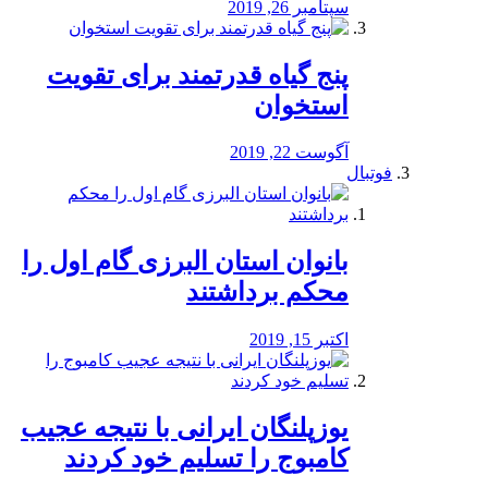
سپتامبر 26, 2019
پنج گیاه قدرتمند برای تقویت
استخوان
آگوست 22, 2019
فوتبال
بانوان استان البرزی گام اول را
محكم برداشتند
اکتبر 15, 2019
یوزپلنگان ایرانی با نتیجه عجیب
کامبوج را تسلیم خود کردند