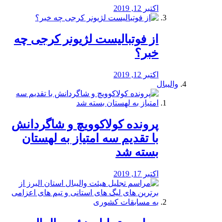
اکتبر 12, 2019
از فوتبالیست لژیونر کرجی چه
خبر؟
اکتبر 12, 2019
والیبال
پرونده کولاکوویچ و شاگردانش
با تقدیم سه امتیاز به لهستان
بسته شد
اکتبر 17, 2019