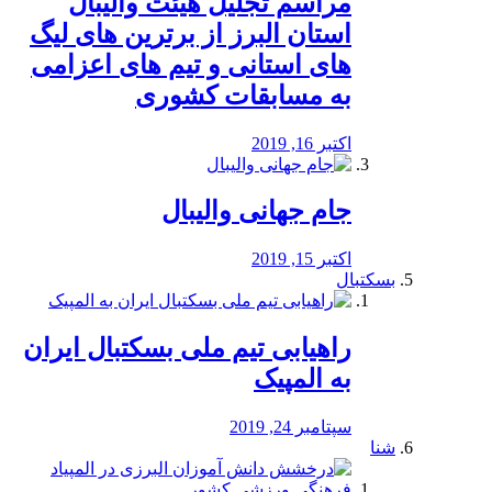
مراسم تجلیل هیئت والیبال
استان البرز از برترین های لیگ
های استانی و تیم های اعزامی
به مسابقات کشوری
اکتبر 16, 2019
جام جهانی والیبال
اکتبر 15, 2019
بسکتبال
راهیابی تیم ملی بسکتبال ایران
به المپیک
سپتامبر 24, 2019
شنا