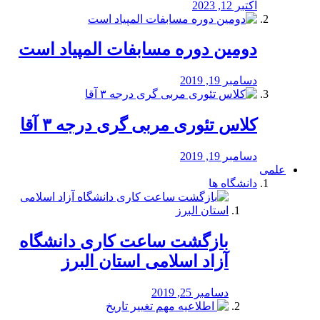
اکتبر 12, 2023
دومین دوره مسابفات المپیاد است
دسامبر 19, 2019
کلاس تئوری مربی گری درجه ۳ آقا
دسامبر 19, 2019
علمی
دانشگاه ها
بازگشت ساعت کاری دانشگاه
آزاد اسلامی استان البرز
دسامبر 25, 2019