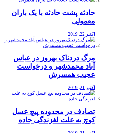
️حادثه پشت حادثه با یک باران
معمولی
اکتبر 22, 2019
مرگ دردناک بهروز در عباس
آباد محمدشهر و درخواست
عجیب همسرش
اکتبر 21, 2019
تصادف در محدوده پیچ عسل
کوچ به علت لغزندگی جاده
اکتبر 21, 2019