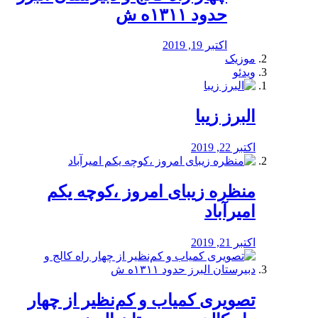
حدود ۱۳۱۱ه ش
اکتبر 19, 2019
موزیک
ویدئو
البرز زیبا
اکتبر 22, 2019
منظره‌‌ زیبای امروز ،کوچه یکم
امیرآباد
اکتبر 21, 2019
️تصویری کمیاب و کم‌نظیر از چهار