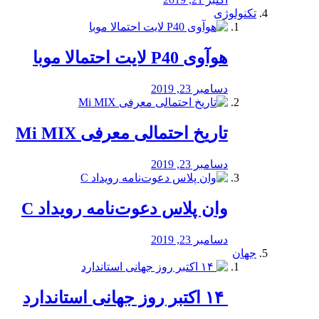
تکنولوژی
هوآوی P40 لایت احتمالا موبا
دسامبر 23, 2019
تاریخ احتمالی معرفی Mi MIX
دسامبر 23, 2019
وان پلاس دعوت‌نامه رویداد C
دسامبر 23, 2019
جهان
‏ ۱۴ اکتبر روز جهانی استاندارد