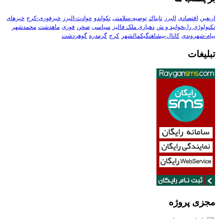
اربعین
اقتصادی
البرز
تابناك
توصیه-سلامتی
تکواندو
حوادث-البرز
خبرفوری-کرج
خبرهای
تکنولوڑی را بخوانید و ش
دهیاری ملک فالیز
سیاسی
صحن
فوری
ماهدشت
محمدشهر
پیام-شهروندی
کانال-پیشاهنگیکمالشهر
کرج
گرمدره
گوهردشت
تبلیغات
مجزی پروژه