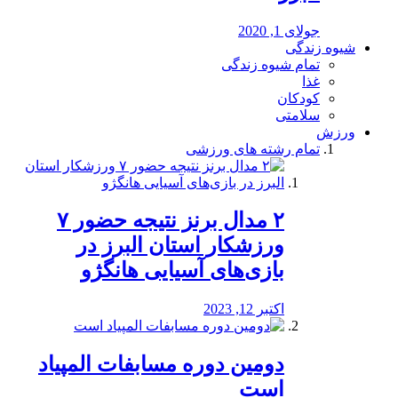
جولای 1, 2020
شیوه زندگی
تمام شیوه زندگی
غذا
کودکان
سلامتی
ورزش
تمام رشته های ورزشی
۲ مدال برنز نتیجه حضور ۷
ورزشکار استان البرز در
بازی‌های آسیایی هانگژو
اکتبر 12, 2023
دومین دوره مسابفات المپیاد
است