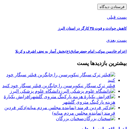
پست قبلی
️کاهش حوادث و فوت ۳۵ کارگر در استان البرز
پست بعدی
اعزام خادمین موکب امام جعفرصادق(ع)بخش آسار به نجف اشرف و کربلا
بیشترین بازدیدها پست
فیلتر ترک سیگار نیکوپرسین را جایگزین فیلتر سیگار خود کنید
دانشگاه علوم پزشکی البرز
افزایش یکبارۀ
هزینه پارکینگ متروی گلشهر
دكتر فردين
فرمند (نماينده مجلس مردم میانه)
سخنان بزرگان