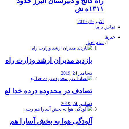
راه كالج و دبيرستان البرز حدود
۱۳۱۱ه ش
اکتبر 19, 2019
تماس با ما
خبرها
تمام اخبار
بازدید مدیران ارشد وزارت راه
دسامبر 24, 2019
تصادف در محدوده درده خدا لع
دسامبر 24, 2019
آلودگی هوا به بخش آسارا هم