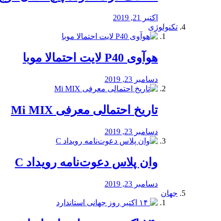
اکتبر 21, 2019
تکنولوژی
هوآوی P40 لایت احتمالا موبا
دسامبر 23, 2019
تاریخ احتمالی معرفی Mi MIX
دسامبر 23, 2019
وان پلاس دعوت‌نامه رویداد C
دسامبر 23, 2019
جهان