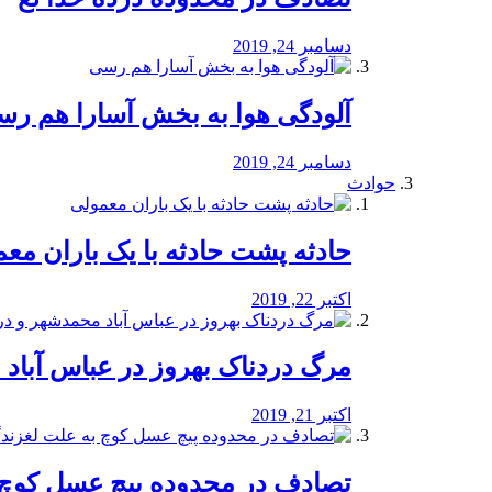
دسامبر 24, 2019
آلودگی هوا به بخش آسارا هم ر
دسامبر 24, 2019
حوادث
️حادثه پشت حادثه با یک باران مع
اکتبر 22, 2019
مرگ دردناک بهروز در عباس آب
اکتبر 21, 2019
تصادف در محدوده پیچ عسل کوچ 