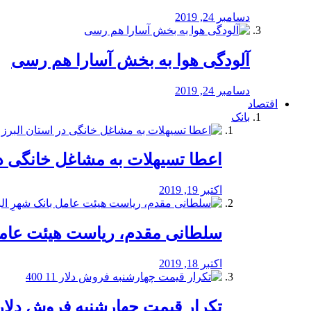
دسامبر 24, 2019
آلودگی هوا به بخش آسارا هم رسی
دسامبر 24, 2019
اقتصاد
بانک
️اعطا تسیهلات به مشاغل خانگی در
اکتبر 19, 2019
سلطانی مقدم، ریاست هیئت عامل 
اکتبر 18, 2019
تکرار قیمت چهارشنبه فروش دلار 11 00