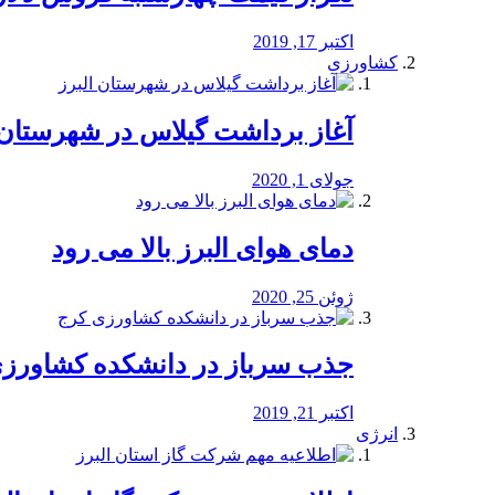
اکتبر 17, 2019
کشاورزی
آغاز برداشت گیلاس در شهرستان 
جولای 1, 2020
دمای هوای البرز بالا می رود
ژوئن 25, 2020
جذب سرباز در دانشکده کشاورز
اکتبر 21, 2019
انرژی