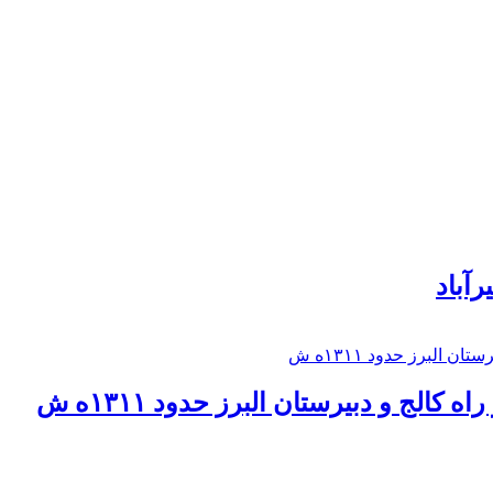
رآباد
كالج و دبيرستان البرز حدود ۱۳۱۱ه ش