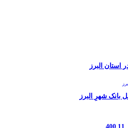
 استان البرز
بانک شهرِ البرز
4