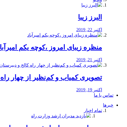
البرز زیبا
اکتبر 22, 2019
منظره‌‌ زیبای امروز ،کوچه یکم امیرآبا
اکتبر 21, 2019
️تصویری کمیاب و کم‌نظیر از چهار راه كالج
اکتبر 19, 2019
تماس با ما
خبرها
تمام اخبار