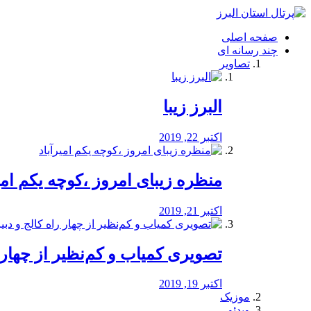
فصد
خون
صفحه اصلی
شرق
چند رسانه ای
تهران
تصاویر
خشکشویی
تصفیه
آب
البرز زیبا
طراحی
سایت
و
اکتبر 22, 2019
سئو
vip
منظره‌‌ زیبای امروز ،کوچه یکم امی
اکتبر 21, 2019
️تصویری کمیاب و کم‌نظیر از چهار راه 
اکتبر 19, 2019
موزیک
ویدئو