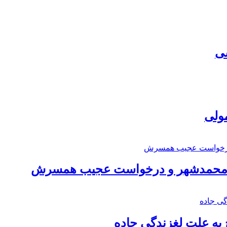
سی
مولی
اد محمدشهر و درخواست عجیب همسرش
به علت لغزندگی جاده