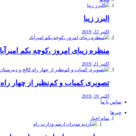
البرز زیبا
اکتبر 22, 2019
منظره‌‌ زیبای امروز ،کوچه یکم امیرآبا
اکتبر 21, 2019
️تصویری کمیاب و کم‌نظیر از چهار راه كالج
اکتبر 19, 2019
تماس با ما
خبرها
تمام اخبار