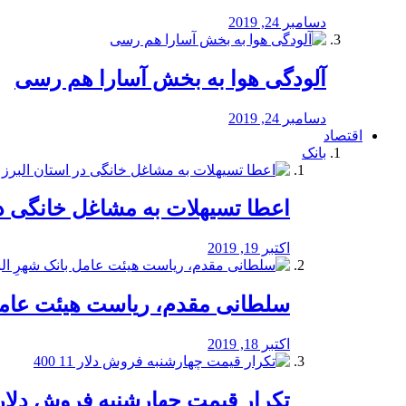
دسامبر 24, 2019
آلودگی هوا به بخش آسارا هم رسی
دسامبر 24, 2019
اقتصاد
بانک
️اعطا تسیهلات به مشاغل خانگی در
اکتبر 19, 2019
سلطانی مقدم، ریاست هیئت عامل 
اکتبر 18, 2019
تکرار قیمت چهارشنبه فروش دلار 11 00