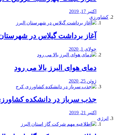
اکتبر 17, 2019
کشاورزی
آغاز برداشت گیلاس در شهرستان 
جولای 1, 2020
دمای هوای البرز بالا می رود
ژوئن 25, 2020
جذب سرباز در دانشکده کشاورز
اکتبر 21, 2019
انرژی