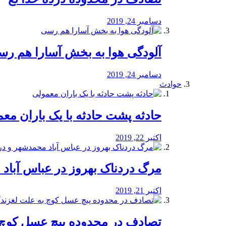
دسامبر 24, 2019
آلودگی هوا به بخش آسارا هم ر
دسامبر 24, 2019
حوادث
️حادثه پشت حادثه با یک باران مع
اکتبر 22, 2019
مرگ دردناک بهروز در عباس آب
اکتبر 21, 2019
تصادف در محدوده پیچ عسل کوچ 