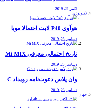
اکتبر 21, 2019
تکنولوژی
هوآوی P40 لایت احتمالا موبا
دسامبر 23, 2019
تاریخ احتمالی معرفی Mi MIX
دسامبر 23, 2019
وان پلاس دعوت‌نامه رویداد C
دسامبر 23, 2019
جهان