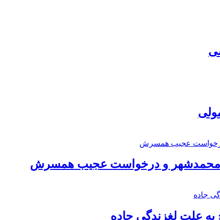
سی
مولی
اد محمدشهر و درخواست عجیب همسرش
به علت لغزندگی جاده