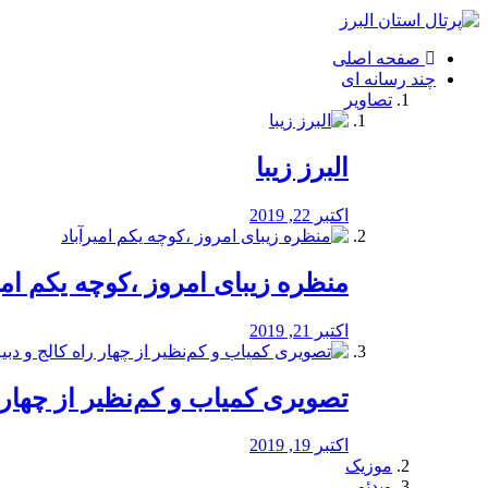
فصد
خون
صفحه اصلی
شرق
چند رسانه ای
تهران
تصاویر
خشکشویی
تصفیه
آب
البرز زیبا
طراحی
سایت
و
اکتبر 22, 2019
سئو
vip
منظره‌‌ زیبای امروز ،کوچه یکم امی
اکتبر 21, 2019
️تصویری کمیاب و کم‌نظیر از چهار راه 
اکتبر 19, 2019
موزیک
ویدئو