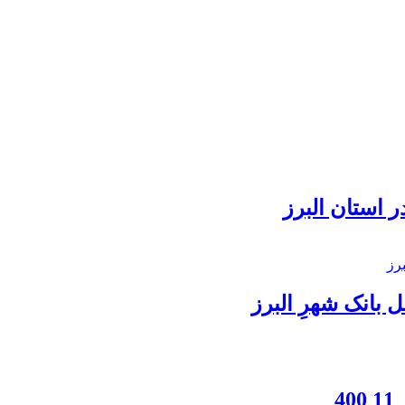
 استان البرز
بانک شهرِ البرز
4