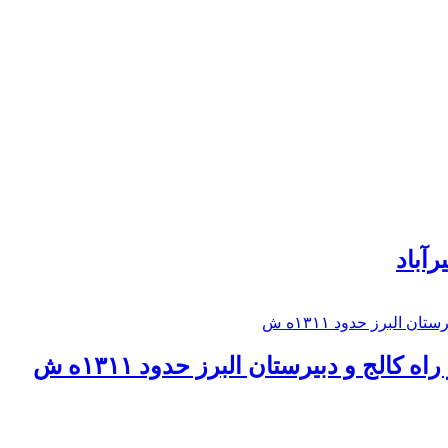
رآباد
كالج و دبيرستان البرز حدود ۱۳۱۱ه ش