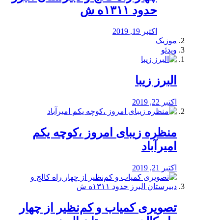
حدود ۱۳۱۱ه ش
اکتبر 19, 2019
موزیک
ویدئو
البرز زیبا
اکتبر 22, 2019
منظره‌‌ زیبای امروز ،کوچه یکم
امیرآباد
اکتبر 21, 2019
️تصویری کمیاب و کم‌نظیر از چهار