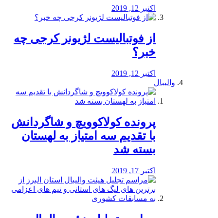
اکتبر 12, 2019
از فوتبالیست لژیونر کرجی چه
خبر؟
اکتبر 12, 2019
والیبال
پرونده کولاکوویچ و شاگردانش
با تقدیم سه امتیاز به لهستان
بسته شد
اکتبر 17, 2019