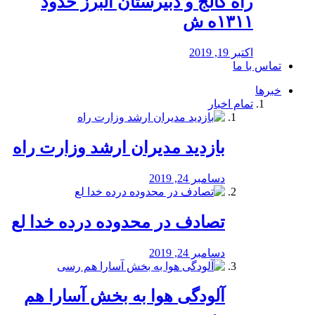
راه كالج و دبيرستان البرز حدود
۱۳۱۱ه ش
اکتبر 19, 2019
تماس با ما
خبرها
تمام اخبار
بازدید مدیران ارشد وزارت راه
دسامبر 24, 2019
تصادف در محدوده درده خدا لع
دسامبر 24, 2019
آلودگی هوا به بخش آسارا هم