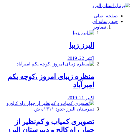
فصد
خون
صفحه اصلی
شرق
چند رسانه ای
تهران
تصاویر
خشکشویی
تصفیه
آب
البرز زیبا
طراحی
سایت
و
اکتبر 22, 2019
سئو
vip
منظره‌‌ زیبای امروز ،کوچه یکم
امیرآباد
اکتبر 21, 2019
️تصویری کمیاب و کم‌نظیر از
چهار راه كالج و دبيرستان البرز