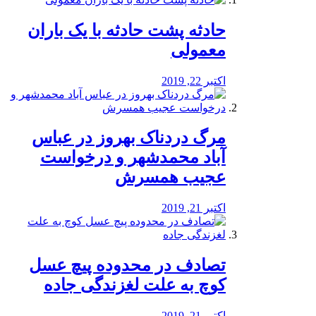
️حادثه پشت حادثه با یک باران
معمولی
اکتبر 22, 2019
مرگ دردناک بهروز در عباس
آباد محمدشهر و درخواست
عجیب همسرش
اکتبر 21, 2019
تصادف در محدوده پیچ عسل
کوچ به علت لغزندگی جاده
اکتبر 21, 2019