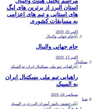
مراسم تجلیل هیئت والیبال
استان البرز از برترین های لیگ
های استانی و تیم های اعزامی
به مسابقات کشوری
اکتبر 16, 2019
جام جهانی والیبال
اکتبر 15, 2019
بسکتبال
راهیابی تیم ملی بسکتبال ایران
به المپیک
سپتامبر 24, 2019
شنا