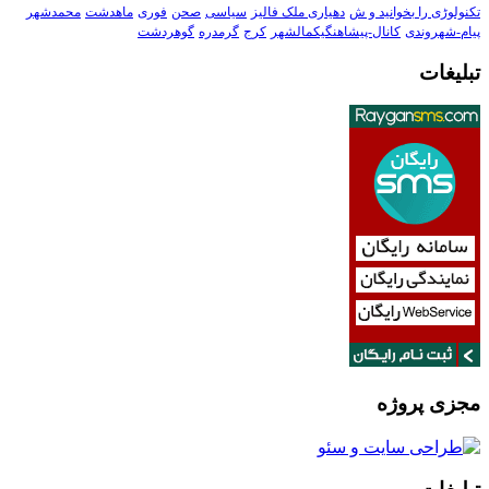
تکنولوڑی را بخوانید و ش
دهیاری ملک فالیز
سیاسی
صحن
فوری
ماهدشت
محمدشهر
پیام-شهروندی
کانال-پیشاهنگیکمالشهر
کرج
گرمدره
گوهردشت
تبلیغات
مجزی پروژه