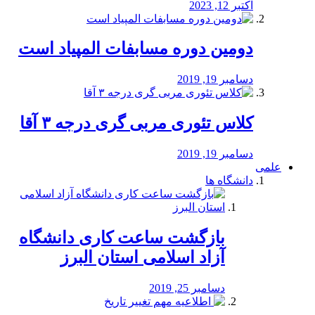
اکتبر 12, 2023
دومین دوره مسابفات المپیاد است
دسامبر 19, 2019
کلاس تئوری مربی گری درجه ۳ آقا
دسامبر 19, 2019
علمی
دانشگاه ها
بازگشت ساعت کاری دانشگاه
آزاد اسلامی استان البرز
دسامبر 25, 2019