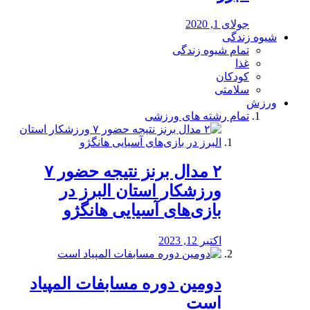
جولای 1, 2020
شیوه زندگی
تمام شیوه زندگی
غذا
کودکان
سلامتی
ورزش
تمام رشته های ورزشی
۲ مدال برنز نتیجه حضور ۷
ورزشکار استان البرز در
بازی‌های آسیایی هانگژو
اکتبر 12, 2023
دومین دوره مسابفات المپیاد
است