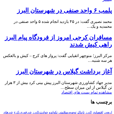
پلمب ۶ واحد صنفی در شهرستان البرز
محمد نصیری گفت: در ۴۵ بازدید انجام شده ۵ واحد صنفی در
محمدیه و یک…
مسافران کرجی امروز از فرودگاه پیام البرز
راهی کیش شدند
مرکز البرز؛ منوچهر اتقیایی گفت: پرواز های کرج – کیش و بالعکس
هر سه شنبه…
آغاز برداشت گیلاس در شهرستان البرز
مدیر جهاد کشاورزی شهرستان البرز پیش بینی کرد بیش از ۳ هزار
تن گیلاس از این میزان سطح…
مشاهده تمام پست های اقتصاد
برچسب ها
اربعین
اقتصادی
البرز
تابناك
توصیه-سلامتی
تکواندو
حوادث-البرز
خبرفوری-کرج
خبرهای