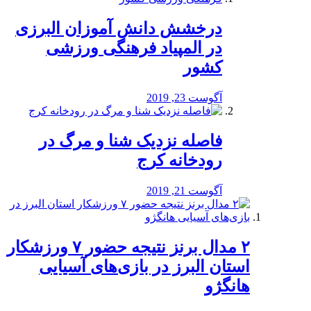
درخشش دانش آموزان البرزی
در المپیاد فرهنگی ورزشی
کشور
آگوست 23, 2019
️فاصله نزدیک شنا و مرگ در
رودخانه کرج
آگوست 21, 2019
۲ مدال برنز نتیجه حضور ۷ ورزشکار
استان البرز در بازی‌های آسیایی
هانگژو