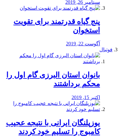
سپتامبر 26, 2019
پنج گیاه قدرتمند برای تقویت
استخوان
آگوست 22, 2019
فوتبال
بانوان استان البرزی گام اول را
محكم برداشتند
اکتبر 15, 2019
یوزپلنگان ایرانی با نتیجه عجیب
کامبوج را تسلیم خود کردند