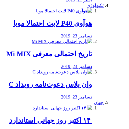
تکنولوژی
هوآوی P40 لایت احتمالا موبا
دسامبر 23, 2019
تاریخ احتمالی معرفی Mi MIX
دسامبر 23, 2019
وان پلاس دعوت‌نامه رویداد C
دسامبر 23, 2019
جهان
‏ ۱۴ اکتبر روز جهانی استاندارد