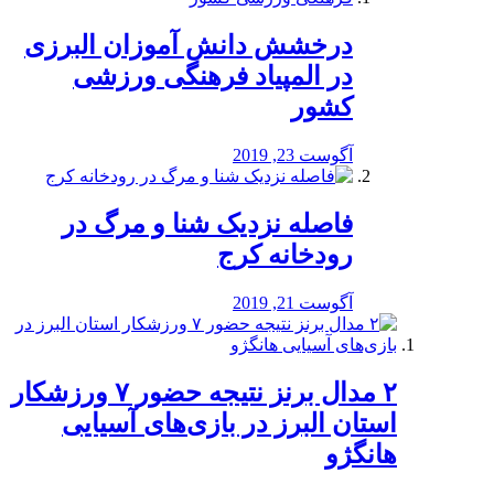
درخشش دانش آموزان البرزی
در المپیاد فرهنگی ورزشی
کشور
آگوست 23, 2019
️فاصله نزدیک شنا و مرگ در
رودخانه کرج
آگوست 21, 2019
۲ مدال برنز نتیجه حضور ۷ ورزشکار
استان البرز در بازی‌های آسیایی
هانگژو