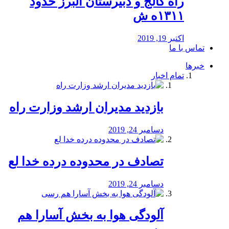
راه كالج و دبيرستان البرز حدود
۱۳۱۱ه ش
اکتبر 19, 2019
تماس با ما
خبرها
تمام اخبار
بازدید مدیران ارشد وزارت راه
دسامبر 24, 2019
تصادف در محدوده درده خدا لع
دسامبر 24, 2019
آلودگی هوا به بخش آسارا هم