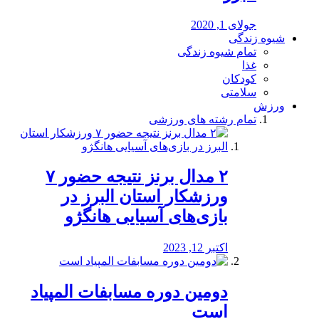
جولای 1, 2020
شیوه زندگی
تمام شیوه زندگی
غذا
کودکان
سلامتی
ورزش
تمام رشته های ورزشی
۲ مدال برنز نتیجه حضور ۷
ورزشکار استان البرز در
بازی‌های آسیایی هانگژو
اکتبر 12, 2023
دومین دوره مسابفات المپیاد
است