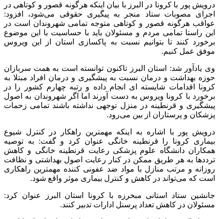
درویش پور با کرونا در البرز با بیان اینکه هرگونه قصور و کوتاهی در
اجرای مصوبات ستاد منجر به پیگیری حقوقی می‌شود، افزود:
عواقب هرگونه قصور و کوتاهی متوجه تمامی شهروندان است در
این راستا تمامی مردم و مسئولان باید با حساسیت با این موضوع
برخورد کنند تا بتوانیم نسبت به پاکسازی استان از این ویروس
موفق عمل کنیم.
وی یادآور شد: استان البرز تاکنون توانسته است به همت سربازان
حوزه بهداشت و درمان نسبت به پیشگیری و درمان افراد مبتلا به
کرونا اقدامات شایسته ای انجام داده و رتبه چهارم کشور را در
برخورد با کرونا ویروس به دست آورند اما اگر شهروندان به اصول
پیشگیری و قرنطینه در منزل توجهی نداشته باشند تمامی زحمات
پزشکان و پرستاران از بین می‌رود.
درویش پور با اشاره به اینکه مهمترین راهکار در کنترل شیوع
بیماری کرونا را قرنطینه خانگی عنوان کرد و گفت: به توصیه
همکاران دانشگاه علوم پزشکی رعایت قرنطینه خانگی و کاهش
ترددها به هر طریق ممکن در کنار رعایت اصول بهداشتی و نظافت
روزانه و مرتب منازل با مواد ضد عفونی کننده مهمترین راهکاری
است که می‌تواند در کاهش و کنترل بیماری موثر واقع شود.
جانشین ستاد استانی مبخرزه با کرونا استان البرز عنوان کرد:
مسئولان در کاهش تعداد پرسنل ادارات تدبیر کنند.