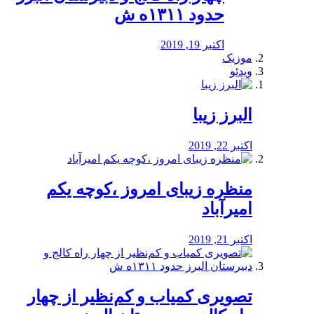
حدود ۱۳۱۱ه ش
اکتبر 19, 2019
موزیک
ویدئو
البرز زیبا
اکتبر 22, 2019
منظره‌‌ زیبای امروز ،کوچه یکم
امیرآباد
اکتبر 21, 2019
️تصویری کمیاب و کم‌نظیر از چهار