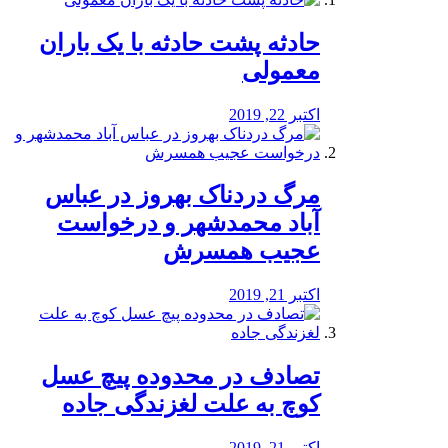
️حادثه پشت حادثه با یک باران
معمولی
اکتبر 22, 2019
مرگ دردناک بهروز در عباس
آباد محمدشهر و درخواست
عجیب همسرش
اکتبر 21, 2019
تصادف در محدوده پیچ عسل
کوچ به علت لغزندگی جاده
اکتبر 21, 2019