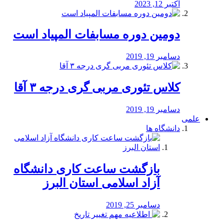
اکتبر 12, 2023
دومین دوره مسابفات المپیاد است
دسامبر 19, 2019
کلاس تئوری مربی گری درجه ۳ آقا
دسامبر 19, 2019
علمی
دانشگاه ها
بازگشت ساعت کاری دانشگاه
آزاد اسلامی استان البرز
دسامبر 25, 2019