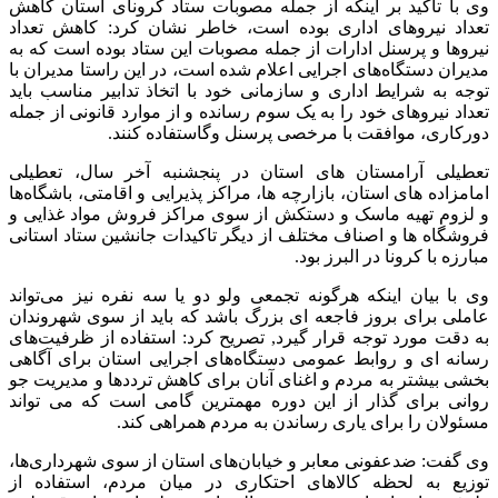
وی با تاکید بر اینکه از جمله مصوبات ستاد کرونای استان کاهش
تعداد نیروهای اداری بوده است، خاطر نشان کرد: کاهش تعداد
نیروها و پرسنل ادارات از جمله مصوبات این ستاد بوده است که به
مدیران دستگاه‌های اجرایی اعلام شده است، در این راستا مدیران با
توجه به شرایط اداری و سازمانی خود با اتخاذ تدابیر مناسب باید
تعداد نیروهای خود را به یک سوم رسانده و از موارد قانونی از جمله
دورکاری، موافقت با مرخصی پرسنل وگاستفاده کنند.
تعطیلی آرامستان های استان در پنجشنبه آخر سال، تعطیلی
امامزاده های استان، بازارچه ها، مراکز پذیرایی و اقامتی، باشگاه‌ها
و لزوم تهیه ماسک و دستکش از سوی مراکز فروش مواد غذایی و
فروشگاه ها و اصناف مختلف از دیگر تاکیدات جانشین ستاد استانی
مبارزه با کرونا در البرز بود.
وی با بیان اینکه هرگونه تجمعی ولو دو یا سه نفره نیز می‌تواند
عاملی برای بروز فاجعه ای بزرگ باشد که باید از سوی شهروندان
به دقت مورد توجه قرار گیرد, تصریح کرد: استفاده از ظرفیت‌های
رسانه ای و روابط عمومی دستگاه‌های اجرایی استان برای آگاهی
بخشی بیشتر به مردم و اغنای آنان برای کاهش ترددها و مدیریت جو
روانی برای گذار از این دوره مهمترین گامی است که می تواند
مسئولان را برای یاری رساندن به مردم همراهی کند.
وی گفت: ضدعفونی معابر و خیابان‌های استان از سوی شهرداری‌ها،
توزیع به لحظه کالاهای احتکاری در میان مردم، استفاده از