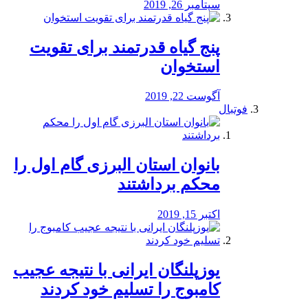
سپتامبر 26, 2019
پنج گیاه قدرتمند برای تقویت
استخوان
آگوست 22, 2019
فوتبال
بانوان استان البرزی گام اول را
محكم برداشتند
اکتبر 15, 2019
یوزپلنگان ایرانی با نتیجه عجیب
کامبوج را تسلیم خود کردند