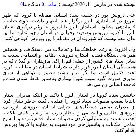
نوشته شده در
مارس 11, 2020
توسط :
امامی
0
دیدگاه ها
0
علی درویش پور در جلسه ستاد استانی مقابله با کرونا که ظهر
امروز در استانداری البرز برگزار شد، اظهار داشت: خوشبختانه با
فرماندهی مطلوب استاندار البرز تا امروز به رغم درگیری استان
البرز با کرونا ویروس وضعیت بحرانی در استان وجود ندارد اما این
بدان معنا نیست که شهروندان در مقابله با این ویروس کوتاهی کنند.
وی افزود: به رغم هماهنگی‌ها و تعاملات بین دستگاهی و همچنین
همراهی دستگاه قضایی استان، نیروهای نظامی و انتظامی نسبت به
سایر استان‌های کشور از جمله؛ قم، اراک، مازنداران و گیلان که در
همسایگی استان البرز قرار دارند، شرایط استان در مقابله با کرونا
تحت کنترل است اما اگر قرار باشید قصور و کوتاهی از سوی
مدیری صورت گیرد سبب شیوع بیماری به سایر نقاط استان شده و
فاجعه انسانی رخ می‌دهد.
جانشین ستاد کرونا در استان البرز با تاکید بر اینکه مدیران استان
باید با تعصب مصوبات ستاد کرونا را عملیاتی کنند، خاطر نشان کرد:
از مدیران تمامی دستگاه‌های اجرایی استان، نیروهای بازرسی،
نیروهای نظامی و انتظامی و انتظار داریم نه از سر تکلیف بلکه با
تعصب نسبت به عملیاتی کردن مصوبات ستاد اقدام نموده و با بسیج
تمامی امکانات و پتانسیل‌های خود نسبت به مقابله با کرونا ویروس
اقدام کنند.