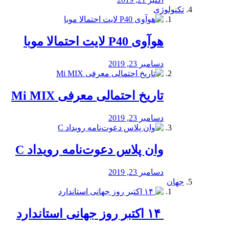
تکنولوژی
هوآوی P40 لایت احتمالا موبا
دسامبر 23, 2019
تاریخ احتمالی معرفی Mi MIX
دسامبر 23, 2019
وان پلاس دعوت‌نامه رویداد C
دسامبر 23, 2019
جهان
‏ ۱۴ اکتبر روز جهانی استاندارد