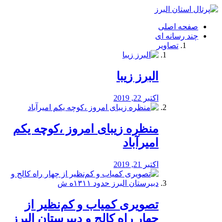
فصد
خون
صفحه اصلی
شرق
چند رسانه ای
تهران
تصاویر
خشکشویی
تصفیه
آب
البرز زیبا
طراحی
سایت
و
اکتبر 22, 2019
سئو
vip
منظره‌‌ زیبای امروز ،کوچه یکم
امیرآباد
اکتبر 21, 2019
️تصویری کمیاب و کم‌نظیر از
چهار راه كالج و دبيرستان البرز