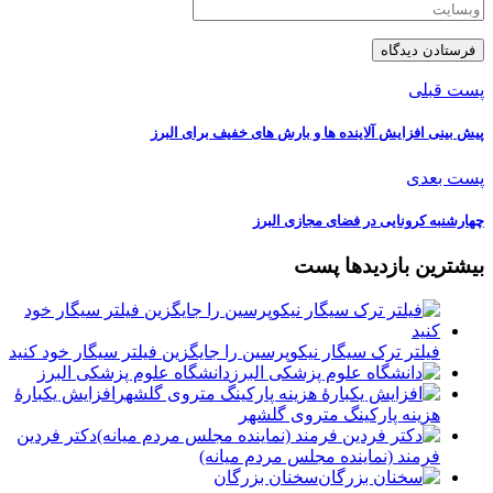
پست قبلی
پیش بینی افزایش آلاینده ها و بارش های خفیف برای البرز
پست بعدی
چهارشنبه کرونایی در فضای مجازی البرز
بیشترین بازدیدها پست
فیلتر ترک سیگار نیکوپرسین را جایگزین فیلتر سیگار خود کنید
دانشگاه علوم پزشکی البرز
افزایش یکبارۀ
هزینه پارکینگ متروی گلشهر
دكتر فردين
فرمند (نماينده مجلس مردم میانه)
سخنان بزرگان