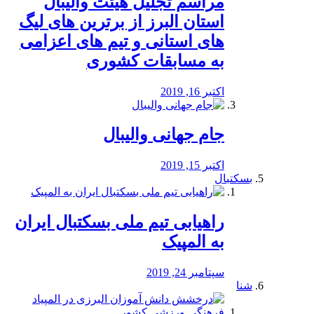
مراسم تجلیل هیئت والیبال
استان البرز از برترین های لیگ
های استانی و تیم های اعزامی
به مسابقات کشوری
اکتبر 16, 2019
جام جهانی والیبال
اکتبر 15, 2019
بسکتبال
راهیابی تیم ملی بسکتبال ایران
به المپیک
سپتامبر 24, 2019
شنا