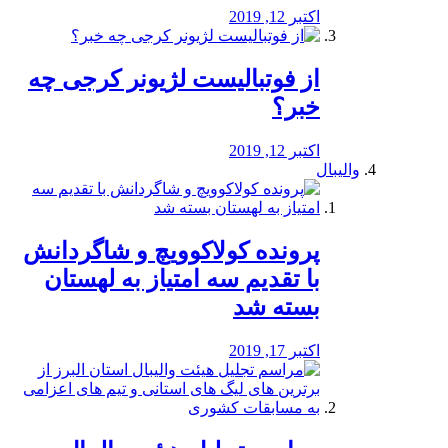
اکتبر 12, 2019
از فوتبالیست لژیونر کرجی چه
خبر؟
اکتبر 12, 2019
والیبال
پرونده کولاکوویچ و شاگردانش
با تقدیم سه امتیاز به لهستان
بسته شد
اکتبر 17, 2019