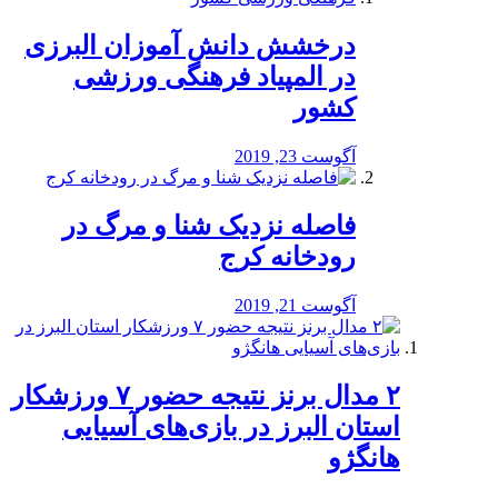
درخشش دانش آموزان البرزی
در المپیاد فرهنگی ورزشی
کشور
آگوست 23, 2019
️فاصله نزدیک شنا و مرگ در
رودخانه کرج
آگوست 21, 2019
۲ مدال برنز نتیجه حضور ۷ ورزشکار
استان البرز در بازی‌های آسیایی
هانگژو