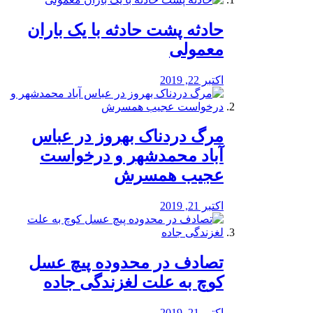
️حادثه پشت حادثه با یک باران
معمولی
اکتبر 22, 2019
مرگ دردناک بهروز در عباس
آباد محمدشهر و درخواست
عجیب همسرش
اکتبر 21, 2019
تصادف در محدوده پیچ عسل
کوچ به علت لغزندگی جاده
اکتبر 21, 2019