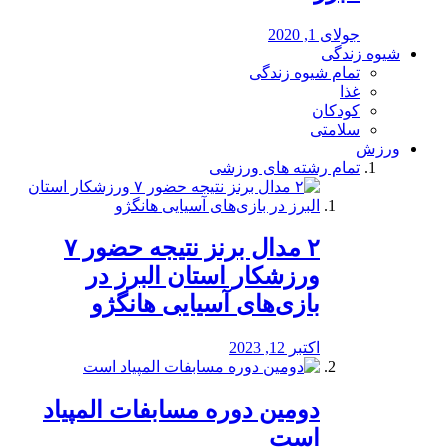
جولای 1, 2020
شیوه زندگی
تمام شیوه زندگی
غذا
کودکان
سلامتی
ورزش
تمام رشته های ورزشی
۲ مدال برنز نتیجه حضور ۷
ورزشکار استان البرز در
بازی‌های آسیایی هانگژو
اکتبر 12, 2023
دومین دوره مسابفات المپیاد
است