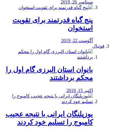
سپتامبر 26, 2019
پنج گیاه قدرتمند برای تقویت
استخوان
آگوست 22, 2019
فوتبال
بانوان استان البرزی گام اول را
محكم برداشتند
اکتبر 15, 2019
یوزپلنگان ایرانی با نتیجه عجیب
کامبوج را تسلیم خود کردند