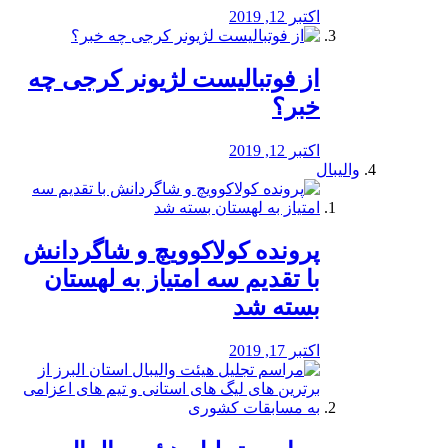
اکتبر 12, 2019
از فوتبالیست لژیونر کرجی چه
خبر؟
اکتبر 12, 2019
والیبال
پرونده کولاکوویچ و شاگردانش
با تقدیم سه امتیاز به لهستان
بسته شد
اکتبر 17, 2019