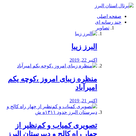
فصد
خون
صفحه اصلی
شرق
چند رسانه ای
تهران
تصاویر
خشکشویی
تصفیه
آب
البرز زیبا
طراحی
سایت
و
اکتبر 22, 2019
سئو
vip
منظره‌‌ زیبای امروز ،کوچه یکم
امیرآباد
اکتبر 21, 2019
️تصویری کمیاب و کم‌نظیر از
چهار راه كالج و دبيرستان البرز