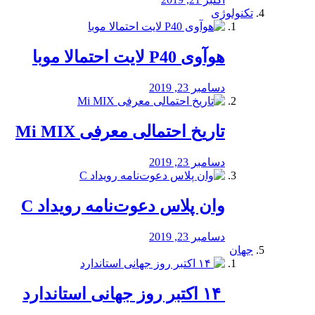
تکنولوژی
هوآوی P40 لایت احتمالا موبا
دسامبر 23, 2019
تاریخ احتمالی معرفی Mi MIX
دسامبر 23, 2019
وان پلاس دعوت‌نامه رویداد C
دسامبر 23, 2019
جهان
‏ ۱۴ اکتبر روز جهانی استاندارد