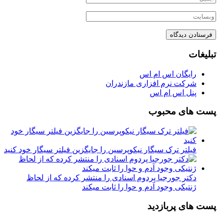
تبلیغات
رایگان اس ام اس
شرکت نرم افزاری مازندران
پنل اس ام اس
پست های محبوب
فیلتر ترک سیگار نیکوپرسین را جایگزین فیلتر سیگار خود کنید
دکتر جورجیا پردوم اسنادی را منتشر کرده که از لحاظ
ژنتیکی وجود آدم و حوا را ثابت میکند
پست های پربازدید