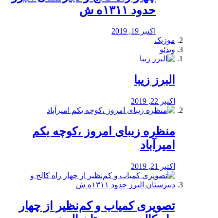
حدود ۱۳۱۱ه ش
اکتبر 19, 2019
موزیک
ویدئو
البرز زیبا
اکتبر 22, 2019
منظره‌‌ زیبای امروز ،کوچه یکم
امیرآباد
اکتبر 21, 2019
️تصویری کمیاب و کم‌نظیر از چهار