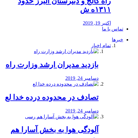
راه كالج و دبيرستان البرز حدود
۱۳۱۱ه ش
اکتبر 19, 2019
تماس با ما
خبرها
تمام اخبار
بازدید مدیران ارشد وزارت راه
دسامبر 24, 2019
تصادف در محدوده درده خدا لع
دسامبر 24, 2019
آلودگی هوا به بخش آسارا هم