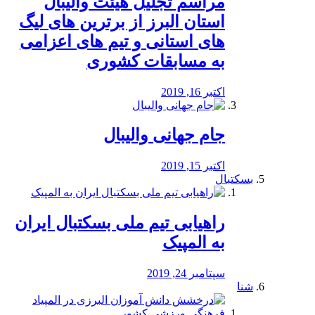
مراسم تجلیل هیئت والیبال
استان البرز از برترین های لیگ
های استانی و تیم های اعزامی
به مسابقات کشوری
اکتبر 16, 2019
جام جهانی والیبال
اکتبر 15, 2019
بسکتبال
راهیابی تیم ملی بسکتبال ایران
به المپیک
سپتامبر 24, 2019
شنا