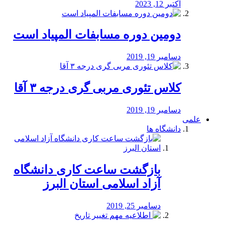
اکتبر 12, 2023
دومین دوره مسابفات المپیاد است
دسامبر 19, 2019
کلاس تئوری مربی گری درجه ۳ آقا
دسامبر 19, 2019
علمی
دانشگاه ها
بازگشت ساعت کاری دانشگاه
آزاد اسلامی استان البرز
دسامبر 25, 2019