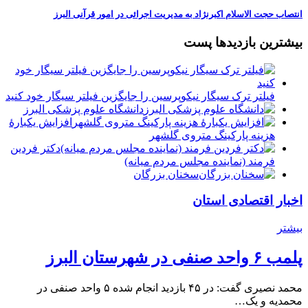
انتصاب حجت‌ الاسلام اکبرنژاد به مدیریت اجرائی در امور قرآنی البرز
بیشترین بازدیدها پست
فیلتر ترک سیگار نیکوپرسین را جایگزین فیلتر سیگار خود کنید
دانشگاه علوم پزشکی البرز
افزایش یکبارۀ
هزینه پارکینگ متروی گلشهر
دكتر فردين
فرمند (نماينده مجلس مردم میانه)
سخنان بزرگان
اخبار اقتصادی استان
بیشتر
پلمب ۶ واحد صنفی در شهرستان البرز
محمد نصیری گفت: در ۴۵ بازدید انجام شده ۵ واحد صنفی در
محمدیه و یک…