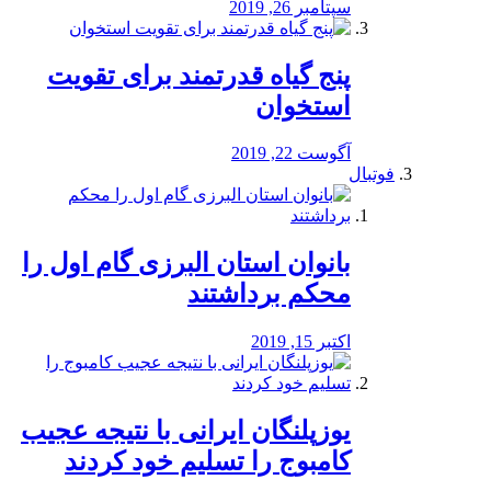
سپتامبر 26, 2019
پنج گیاه قدرتمند برای تقویت
استخوان
آگوست 22, 2019
فوتبال
بانوان استان البرزی گام اول را
محكم برداشتند
اکتبر 15, 2019
یوزپلنگان ایرانی با نتیجه عجیب
کامبوج را تسلیم خود کردند