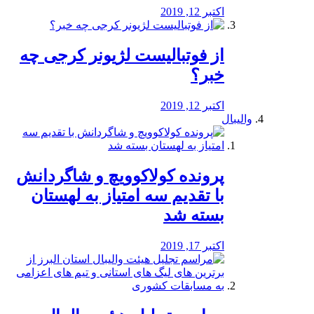
اکتبر 12, 2019
از فوتبالیست لژیونر کرجی چه
خبر؟
اکتبر 12, 2019
والیبال
پرونده کولاکوویچ و شاگردانش
با تقدیم سه امتیاز به لهستان
بسته شد
اکتبر 17, 2019