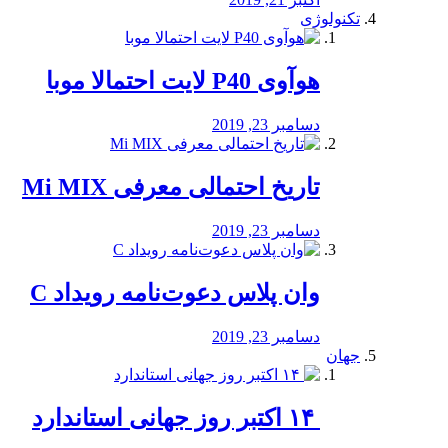
تکنولوژی
هوآوی P40 لایت احتمالا موبا
دسامبر 23, 2019
تاریخ احتمالی معرفی Mi MIX
دسامبر 23, 2019
وان پلاس دعوت‌نامه رویداد C
دسامبر 23, 2019
جهان
‏ ۱۴ اکتبر روز جهانی استاندارد