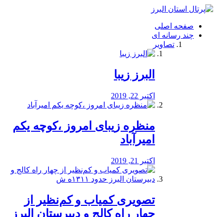
فصد
خون
صفحه اصلی
شرق
چند رسانه ای
تهران
تصاویر
خشکشویی
تصفیه
آب
البرز زیبا
طراحی
سایت
و
اکتبر 22, 2019
سئو
vip
منظره‌‌ زیبای امروز ،کوچه یکم
امیرآباد
اکتبر 21, 2019
️تصویری کمیاب و کم‌نظیر از
چهار راه كالج و دبيرستان البرز