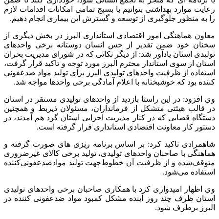
رعایت موارد بهداشتی بتوانیم با بسیج تمامی امکانات اقدامات لازم
را به منظور جلوگیری از توسعه و گسترش این بیماری انجام دهیم.
معاون هماهنگی امور اقتصادی استانداری البرز در بخش دیگری از
سخنان خود ضمن تقدیر از حس انسان دوستانه برخی واحدهای
تولیدی استان یادآور شد: از دیگر نکاتی که در شورای مدیریت بحران
استان از سوی استاندار محترم البرز مورد توجه و تاکید قرار گرفت،
استفاده از ظرفیت واحدهای تولیدی البرز برای تولید مواد ضدعفونی
کننده بود که خوشبختانه با اعلام آمادگی برخی واحدها مواجه شد.
وی افزود: در این راستا بازدید از واحدهای تولیدی مستقر در استان
در قالب هیئتی متشکل از فرمانداران، مسئولان ذیربط و همچنین
دستگاه قضایی که در کنار مدیریت اجرایی استان گرد هم آمدند، در
دستور کار معاونت اقتصادی استانداری قرار گرفته است.
شاهمرادی تاکید کرد: بر اساس برنامه ریزی های صورت گرفته و
هماهنگی با صاحبان واحدهای تولیدی، تولید برخی کالای غیرضروری
متوقف‌شده و از ظرفیت آن خطوط‌جهت تولید موادضدعفونی‌کننده
استفاده می‌شود.
وی اظهار امیدواری کرد با همکاری صاحبان برخی واحدهای تولیدی
استان ظرف چند روز آینده مشکل کمبود مواد ضدعفونی کننده در
البرز برطرف شود.