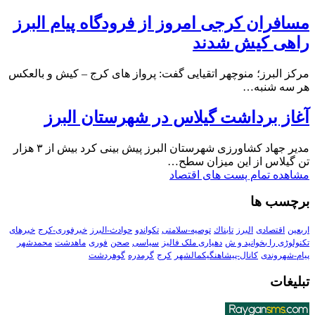
مسافران کرجی امروز از فرودگاه پیام البرز
راهی کیش شدند
مرکز البرز؛ منوچهر اتقیایی گفت: پرواز های کرج – کیش و بالعکس
هر سه شنبه…
آغاز برداشت گیلاس در شهرستان البرز
مدیر جهاد کشاورزی شهرستان البرز پیش بینی کرد بیش از ۳ هزار
تن گیلاس از این میزان سطح…
مشاهده تمام پست های اقتصاد
برچسب ها
اربعین
اقتصادی
البرز
تابناك
توصیه-سلامتی
تکواندو
حوادث-البرز
خبرفوری-کرج
خبرهای
تکنولوڑی را بخوانید و ش
دهیاری ملک فالیز
سیاسی
صحن
فوری
ماهدشت
محمدشهر
پیام-شهروندی
کانال-پیشاهنگیکمالشهر
کرج
گرمدره
گوهردشت
تبلیغات