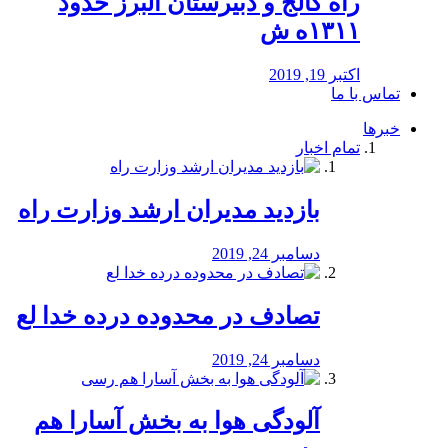
راه كالج و دبيرستان البرز حدود
۱۳۱۱ه ش
اکتبر 19, 2019
تماس با ما
خبرها
تمام اخبار
بازدید مدیران ارشد وزارت راه
دسامبر 24, 2019
تصادف در محدوده درده خدا لع
دسامبر 24, 2019
آلودگی هوا به بخش آسارا هم