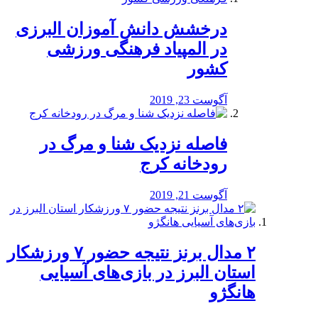
درخشش دانش آموزان البرزی
در المپیاد فرهنگی ورزشی
کشور
آگوست 23, 2019
️فاصله نزدیک شنا و مرگ در
رودخانه کرج
آگوست 21, 2019
۲ مدال برنز نتیجه حضور ۷ ورزشکار
استان البرز در بازی‌های آسیایی
هانگژو