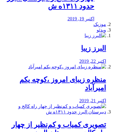
حدود ۱۳۱۱ه ش
اکتبر 19, 2019
موزیک
ویدئو
البرز زیبا
اکتبر 22, 2019
منظره‌‌ زیبای امروز ،کوچه یکم
امیرآباد
اکتبر 21, 2019
️تصویری کمیاب و کم‌نظیر از چهار