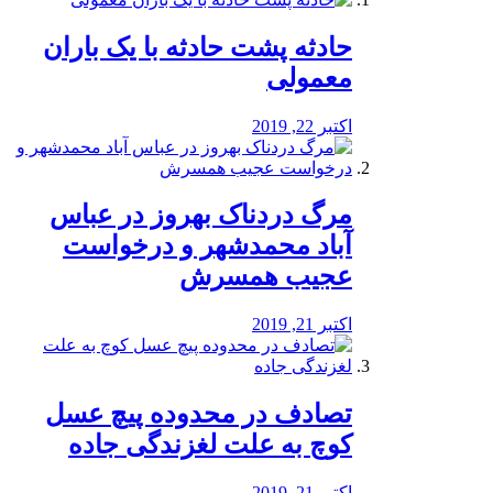
️حادثه پشت حادثه با یک باران
معمولی
اکتبر 22, 2019
مرگ دردناک بهروز در عباس
آباد محمدشهر و درخواست
عجیب همسرش
اکتبر 21, 2019
تصادف در محدوده پیچ عسل
کوچ به علت لغزندگی جاده
اکتبر 21, 2019