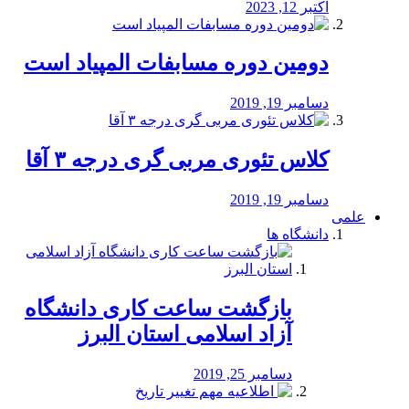
اکتبر 12, 2023
دومین دوره مسابفات المپیاد است
دسامبر 19, 2019
کلاس تئوری مربی گری درجه ۳ آقا
دسامبر 19, 2019
علمی
دانشگاه ها
بازگشت ساعت کاری دانشگاه
آزاد اسلامی استان البرز
دسامبر 25, 2019