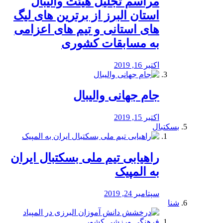
مراسم تجلیل هیئت والیبال
استان البرز از برترین های لیگ
های استانی و تیم های اعزامی
به مسابقات کشوری
اکتبر 16, 2019
جام جهانی والیبال
اکتبر 15, 2019
بسکتبال
راهیابی تیم ملی بسکتبال ایران
به المپیک
سپتامبر 24, 2019
شنا