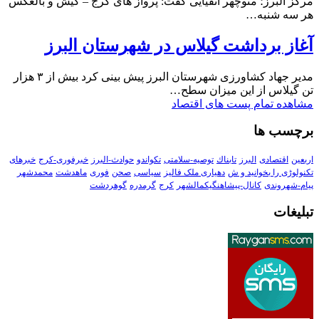
مرکز البرز؛ منوچهر اتقیایی گفت: پرواز های کرج – کیش و بالعکس
هر سه شنبه…
آغاز برداشت گیلاس در شهرستان البرز
مدیر جهاد کشاورزی شهرستان البرز پیش بینی کرد بیش از ۳ هزار
تن گیلاس از این میزان سطح…
مشاهده تمام پست های اقتصاد
برچسب ها
اربعین
اقتصادی
البرز
تابناك
توصیه-سلامتی
تکواندو
حوادث-البرز
خبرفوری-کرج
خبرهای
تکنولوڑی را بخوانید و ش
دهیاری ملک فالیز
سیاسی
صحن
فوری
ماهدشت
محمدشهر
پیام-شهروندی
کانال-پیشاهنگیکمالشهر
کرج
گرمدره
گوهردشت
تبلیغات