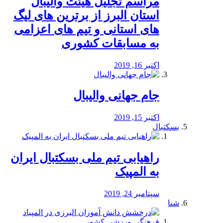
مراسم تجلیل هیئت والیبال
استان البرز از برترین های لیگ
های استانی و تیم های اعزامی
به مسابقات کشوری
اکتبر 16, 2019
جام جهانی والیبال
اکتبر 15, 2019
بسکتبال
راهیابی تیم ملی بسکتبال ایران
به المپیک
سپتامبر 24, 2019
شنا