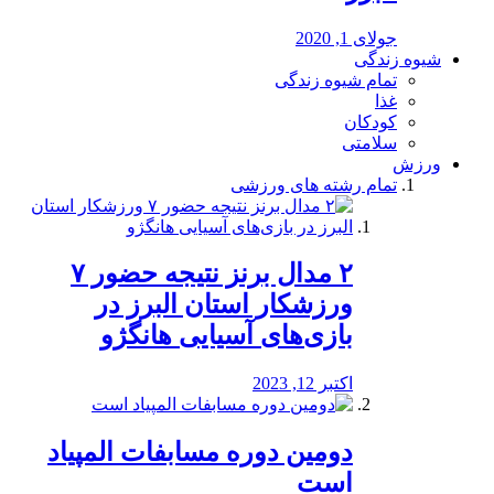
جولای 1, 2020
شیوه زندگی
تمام شیوه زندگی
غذا
کودکان
سلامتی
ورزش
تمام رشته های ورزشی
۲ مدال برنز نتیجه حضور ۷
ورزشکار استان البرز در
بازی‌های آسیایی هانگژو
اکتبر 12, 2023
دومین دوره مسابفات المپیاد
است