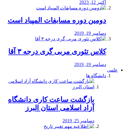
اکتبر 12, 2023
دومین دوره مسابفات المپیاد است
دسامبر 19, 2019
کلاس تئوری مربی گری درجه ۳ آقا
دسامبر 19, 2019
علمی
دانشگاه ها
بازگشت ساعت کاری دانشگاه
آزاد اسلامی استان البرز
دسامبر 25, 2019