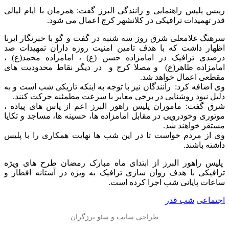
رییس پلیس راهنمایی و رانندگی البرز گفت: همزمان با ایام لیالی
قدر تهمیدات ترافیکی در کلانشهر کرج اعمال می شود.
سرهنگ غلامعلی شرق روز سه شنبه در گفت و گو با خبرنگار ایرنا
اظهار داشت که با هدف تامین امنیت روزه داران تمهیدات صد
درصدی ترافیک در امامزاده حسن (ع) ، امامزاده محمد(ع) ،
امامزاده طاهر(ع) و مصلا کرج و در دیگر نقاط محدودیت های
مقطعی اعمال خواهد شد.
وی اضافه کرد: رانندگان نیز با توجه به اینکه تاریکی شب است و به
دلیل نبود روشنایی در برخی معابر با سرعت مطمئنه حرکت کنند.
شرق گفت: ماموران پلیس راهور البرز اعم از پاس های پیاده ،
موتوری وخودرویی در مقابل امامزاده ها، حسینه ها، مساجد و تکایا
مستقر خواهند شد.
وی از مردم خواست تا در این شب ها نهایت همکاری را با پلیس
داشته باشند.
پلیس راهور البرز از ابتدای ماه مبارک رمضان طرح های ویژه
ترافیکی با هدف روان سازی ترافیک به ویژه در آستانه افطار و
ساعات پایانی شب اجرا کرده است.
اجتماعی
شب قدر