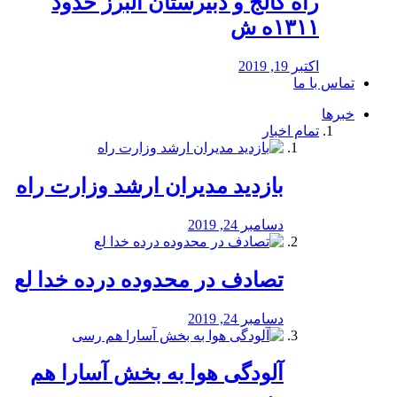
راه كالج و دبيرستان البرز حدود
۱۳۱۱ه ش
اکتبر 19, 2019
تماس با ما
خبرها
تمام اخبار
بازدید مدیران ارشد وزارت راه
دسامبر 24, 2019
تصادف در محدوده درده خدا لع
دسامبر 24, 2019
آلودگی هوا به بخش آسارا هم