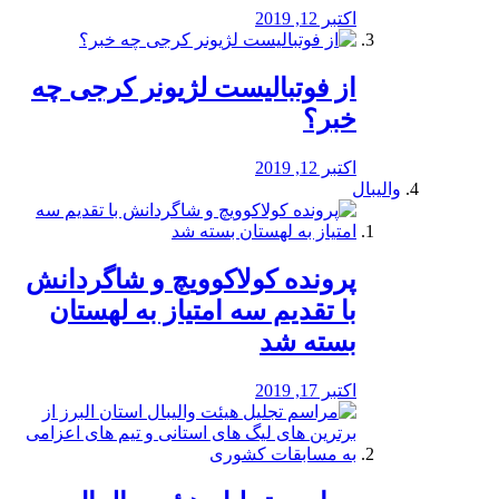
اکتبر 12, 2019
از فوتبالیست لژیونر کرجی چه
خبر؟
اکتبر 12, 2019
والیبال
پرونده کولاکوویچ و شاگردانش
با تقدیم سه امتیاز به لهستان
بسته شد
اکتبر 17, 2019