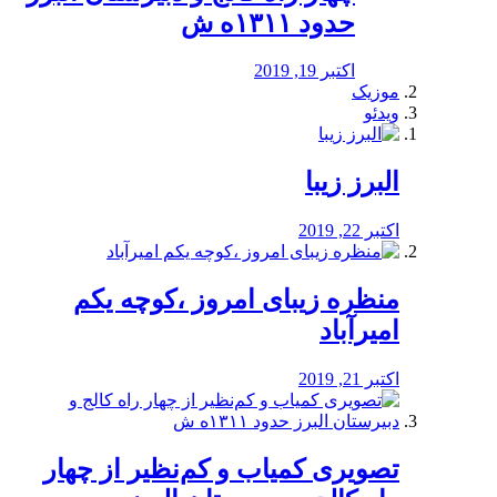
حدود ۱۳۱۱ه ش
اکتبر 19, 2019
موزیک
ویدئو
البرز زیبا
اکتبر 22, 2019
منظره‌‌ زیبای امروز ،کوچه یکم
امیرآباد
اکتبر 21, 2019
️تصویری کمیاب و کم‌نظیر از چهار