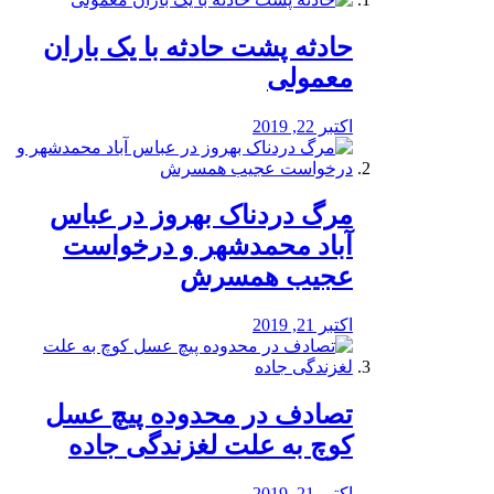
️حادثه پشت حادثه با یک باران
معمولی
اکتبر 22, 2019
مرگ دردناک بهروز در عباس
آباد محمدشهر و درخواست
عجیب همسرش
اکتبر 21, 2019
تصادف در محدوده پیچ عسل
کوچ به علت لغزندگی جاده
اکتبر 21, 2019