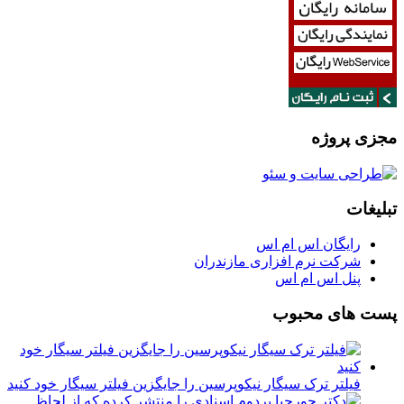
مجزی پروژه
تبلیغات
رایگان اس ام اس
شرکت نرم افزاری مازندران
پنل اس ام اس
پست های محبوب
فیلتر ترک سیگار نیکوپرسین را جایگزین فیلتر سیگار خود کنید