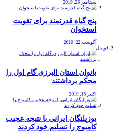
سپتامبر 26, 2019
پنج گیاه قدرتمند برای تقویت
استخوان
آگوست 22, 2019
فوتبال
بانوان استان البرزی گام اول را
محكم برداشتند
اکتبر 15, 2019
یوزپلنگان ایرانی با نتیجه عجیب
کامبوج را تسلیم خود کردند