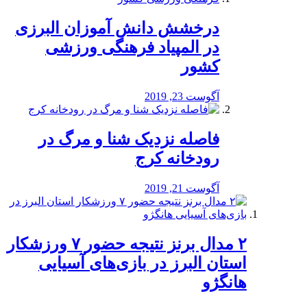
درخشش دانش آموزان البرزی
در المپیاد فرهنگی ورزشی
کشور
آگوست 23, 2019
️فاصله نزدیک شنا و مرگ در
رودخانه کرج
آگوست 21, 2019
۲ مدال برنز نتیجه حضور ۷ ورزشکار
استان البرز در بازی‌های آسیایی
هانگژو