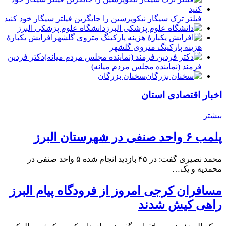
فیلتر ترک سیگار نیکوپرسین را جایگزین فیلتر سیگار خود کنید
دانشگاه علوم پزشکی البرز
افزایش یکبارۀ
هزینه پارکینگ متروی گلشهر
دكتر فردين
فرمند (نماينده مجلس مردم میانه)
سخنان بزرگان
اخبار اقتصادی استان
بیشتر
پلمب ۶ واحد صنفی در شهرستان البرز
محمد نصیری گفت: در ۴۵ بازدید انجام شده ۵ واحد صنفی در
محمدیه و یک…
مسافران کرجی امروز از فرودگاه پیام البرز
راهی کیش شدند