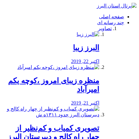
فصد
خون
صفحه اصلی
شرق
چند رسانه ای
تهران
تصاویر
خشکشویی
تصفیه
آب
البرز زیبا
طراحی
سایت
و
اکتبر 22, 2019
سئو
vip
منظره‌‌ زیبای امروز ،کوچه یکم
امیرآباد
اکتبر 21, 2019
️تصویری کمیاب و کم‌نظیر از
چهار راه كالج و دبيرستان البرز