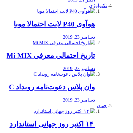
تکنولوژی
هوآوی P40 لایت احتمالا موبا
دسامبر 23, 2019
تاریخ احتمالی معرفی Mi MIX
دسامبر 23, 2019
وان پلاس دعوت‌نامه رویداد C
دسامبر 23, 2019
جهان
‏ ۱۴ اکتبر روز جهانی استاندارد