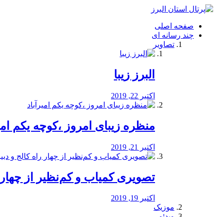
فصد
خون
صفحه اصلی
شرق
چند رسانه ای
تهران
تصاویر
خشکشویی
تصفیه
آب
البرز زیبا
طراحی
سایت
و
اکتبر 22, 2019
سئو
vip
منظره‌‌ زیبای امروز ،کوچه یکم امی
اکتبر 21, 2019
️تصویری کمیاب و کم‌نظیر از چهار راه 
اکتبر 19, 2019
موزیک
ویدئو