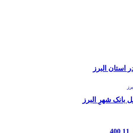
 استان البرز
بانک شهرِ البرز
4