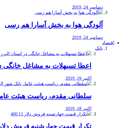
دسامبر 24, 2019
آلودگی هوا به بخش آسارا هم رسی
دسامبر 24, 2019
اقتصاد
بانک
️اعطا تسیهلات به مشاغل خانگی در
اکتبر 19, 2019
سلطانی مقدم، ریاست هیئت عامل 
اکتبر 18, 2019
تکرار قیمت چهارشنبه فروش دلار 11 00