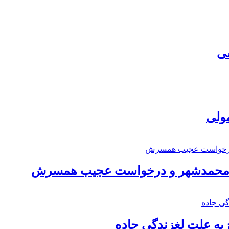
سی
مولی
اد محمدشهر و درخواست عجیب همسرش
به علت لغزندگی جاده