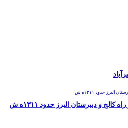
رآباد
كالج و دبيرستان البرز حدود ۱۳۱۱ه ش