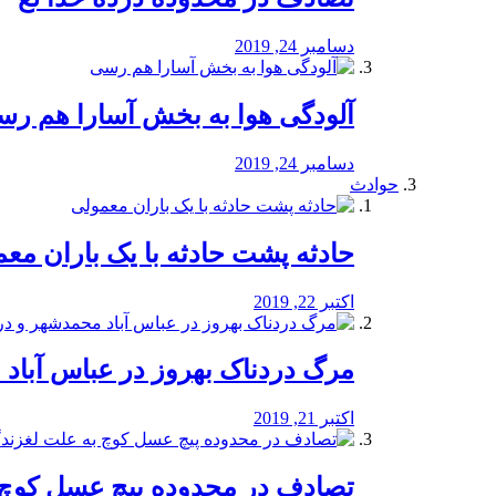
دسامبر 24, 2019
آلودگی هوا به بخش آسارا هم ر
دسامبر 24, 2019
حوادث
️حادثه پشت حادثه با یک باران مع
اکتبر 22, 2019
مرگ دردناک بهروز در عباس آب
اکتبر 21, 2019
تصادف در محدوده پیچ عسل کوچ 