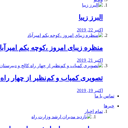
البرز زیبا
اکتبر 22, 2019
منظره‌‌ زیبای امروز ،کوچه یکم امیرآبا
اکتبر 21, 2019
️تصویری کمیاب و کم‌نظیر از چهار راه كالج
اکتبر 19, 2019
تماس با ما
خبرها
تمام اخبار