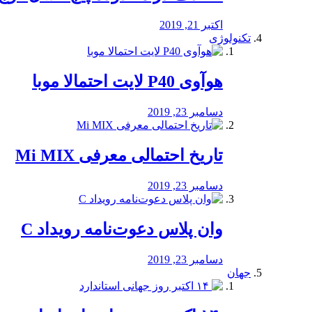
اکتبر 21, 2019
تکنولوژی
هوآوی P40 لایت احتمالا موبا
دسامبر 23, 2019
تاریخ احتمالی معرفی Mi MIX
دسامبر 23, 2019
وان پلاس دعوت‌نامه رویداد C
دسامبر 23, 2019
جهان