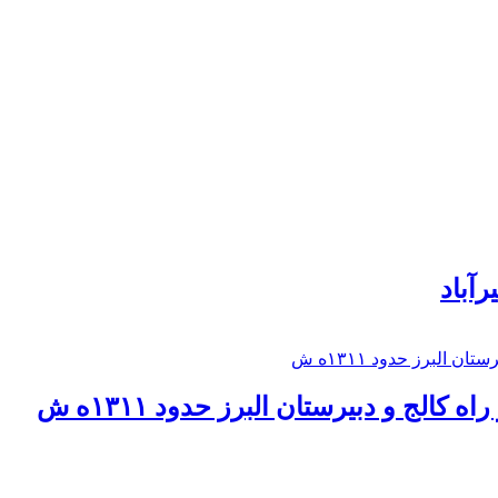
رآباد
كالج و دبيرستان البرز حدود ۱۳۱۱ه ش