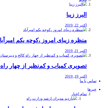
البرز زیبا
اکتبر 22, 2019
منظره‌‌ زیبای امروز ،کوچه یکم امیرآبا
اکتبر 21, 2019
️تصویری کمیاب و کم‌نظیر از چهار راه كالج
اکتبر 19, 2019
تماس با ما
خبرها
تمام اخبار