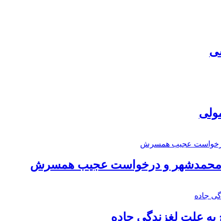
سی
مولی
اد محمدشهر و درخواست عجیب همسرش
به علت لغزندگی جاده