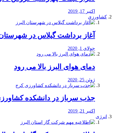
اکتبر 17, 2019
کشاورزی
آغاز برداشت گیلاس در شهرستان 
جولای 1, 2020
دمای هوای البرز بالا می رود
ژوئن 25, 2020
جذب سرباز در دانشکده کشاورز
اکتبر 21, 2019
انرژی