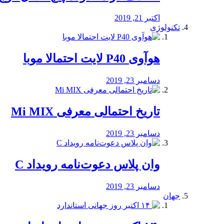
اکتبر 21, 2019
تکنولوژی
هوآوی P40 لایت احتمالا موبا
دسامبر 23, 2019
تاریخ احتمالی معرفی Mi MIX
دسامبر 23, 2019
وان پلاس دعوت‌نامه رویداد C
دسامبر 23, 2019
جهان