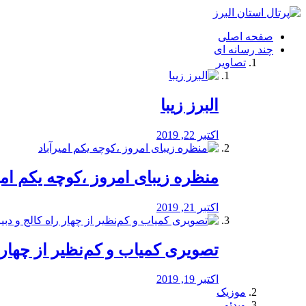
فصد
خون
صفحه اصلی
شرق
چند رسانه ای
تهران
تصاویر
خشکشویی
تصفیه
آب
البرز زیبا
طراحی
سایت
و
اکتبر 22, 2019
سئو
vip
منظره‌‌ زیبای امروز ،کوچه یکم امی
اکتبر 21, 2019
️تصویری کمیاب و کم‌نظیر از چهار راه 
اکتبر 19, 2019
موزیک
ویدئو