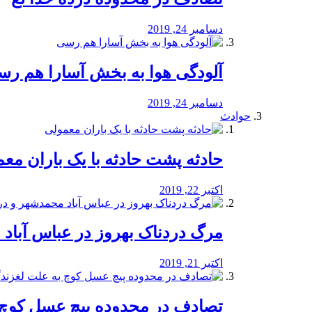
دسامبر 24, 2019
آلودگی هوا به بخش آسارا هم ر
دسامبر 24, 2019
حوادث
️حادثه پشت حادثه با یک باران مع
اکتبر 22, 2019
مرگ دردناک بهروز در عباس آب
اکتبر 21, 2019
تصادف در محدوده پیچ عسل کوچ 