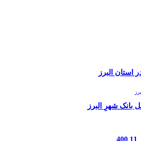
 استان البرز
بانک شهرِ البرز
4