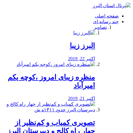
فصد
خون
صفحه اصلی
شرق
چند رسانه ای
تهران
تصاویر
خشکشویی
تصفیه
آب
البرز زیبا
طراحی
سایت
و
اکتبر 22, 2019
سئو
vip
منظره‌‌ زیبای امروز ،کوچه یکم
امیرآباد
اکتبر 21, 2019
️تصویری کمیاب و کم‌نظیر از
چهار راه كالج و دبيرستان البرز