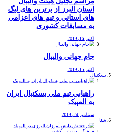
مراسم تجلیل هیئت والیبال
استان البرز از برترین های لیگ
های استانی و تیم های اعزامی
به مسابقات کشوری
اکتبر 16, 2019
جام جهانی والیبال
اکتبر 15, 2019
بسکتبال
راهیابی تیم ملی بسکتبال ایران
به المپیک
سپتامبر 24, 2019
شنا