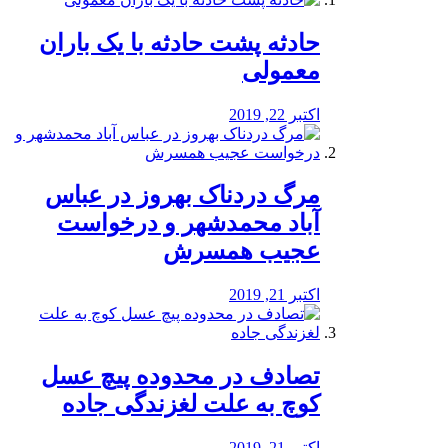
️حادثه پشت حادثه با یک باران
معمولی
اکتبر 22, 2019
مرگ دردناک بهروز در عباس
آباد محمدشهر و درخواست
عجیب همسرش
اکتبر 21, 2019
تصادف در محدوده پیچ عسل
کوچ به علت لغزندگی جاده
اکتبر 21, 2019