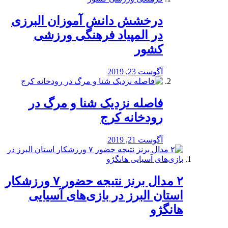
درخشش دانش آموزان البرزی
در المپیاد فرهنگی ورزشی
کشور
آگوست 23, 2019
️فاصله نزدیک شنا و مرگ در
رودخانه کرج
آگوست 21, 2019
۲ مدال برنز نتیجه حضور ۷ ورزشکار
استان البرز در بازی‌های آسیایی
هانگژو