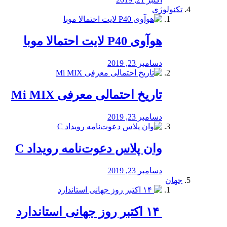
تکنولوژی
هوآوی P40 لایت احتمالا موبا
دسامبر 23, 2019
تاریخ احتمالی معرفی Mi MIX
دسامبر 23, 2019
وان پلاس دعوت‌نامه رویداد C
دسامبر 23, 2019
جهان
‏ ۱۴ اکتبر روز جهانی استاندارد