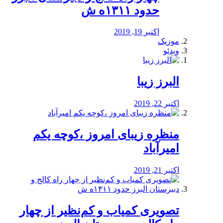
حدود ۱۳۱۱ه ش
اکتبر 19, 2019
موزیک
ویدئو
البرز زیبا
اکتبر 22, 2019
منظره‌‌ زیبای امروز ،کوچه یکم
امیرآباد
اکتبر 21, 2019
️تصویری کمیاب و کم‌نظیر از چهار