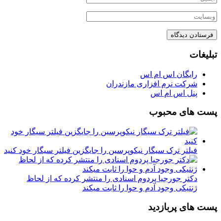
تبلیغات
رایگان اس ام اس
شرکت نرم افزاری مازندران
پنل اس ام اس
پست های محبوب
فیلتر ترک سیگار نیکوپرسین را جایگزین فیلتر سیگار خود کنید
دکتر جورجیا پردوم اسنادی را منتشر کرده که از لحاظ
ژنتیکی وجود آدم و حوا را ثابت میکند
پست های پربازدید