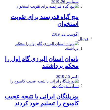
سپتامبر 26, 2019
پنج گیاه قدرتمند برای تقویت
استخوان
آگوست 22, 2019
فوتبال
بانوان استان البرزی گام اول را
محكم برداشتند
اکتبر 15, 2019
یوزپلنگان ایرانی با نتیجه عجیب
کامبوج را تسلیم خود کردند