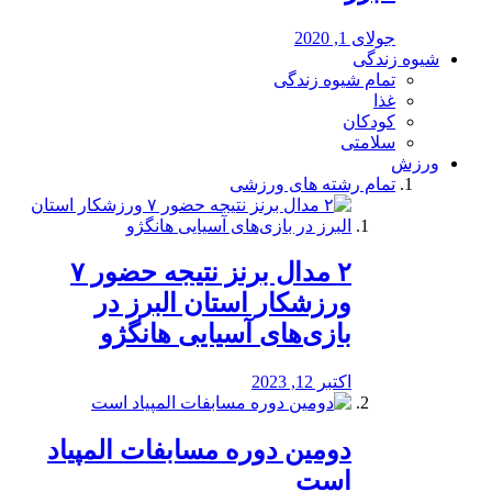
جولای 1, 2020
شیوه زندگی
تمام شیوه زندگی
غذا
کودکان
سلامتی
ورزش
تمام رشته های ورزشی
۲ مدال برنز نتیجه حضور ۷
ورزشکار استان البرز در
بازی‌های آسیایی هانگژو
اکتبر 12, 2023
دومین دوره مسابفات المپیاد
است