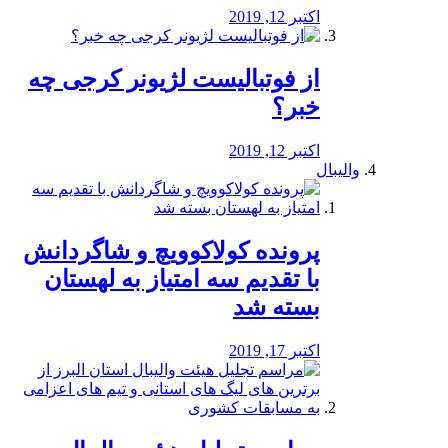
اکتبر 12, 2019
از فوتبالیست لژیونر کرجی چه
خبر؟
اکتبر 12, 2019
والیبال
پرونده کولاکوویچ و شاگردانش
با تقدیم سه امتیاز به لهستان
بسته شد
اکتبر 17, 2019