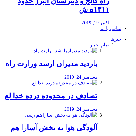
راه كالج و دبيرستان البرز حدود
۱۳۱۱ه ش
اکتبر 19, 2019
تماس با ما
خبرها
تمام اخبار
بازدید مدیران ارشد وزارت راه
دسامبر 24, 2019
تصادف در محدوده درده خدا لع
دسامبر 24, 2019
آلودگی هوا به بخش آسارا هم