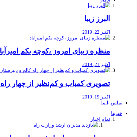
البرز زیبا
اکتبر 22, 2019
منظره‌‌ زیبای امروز ،کوچه یکم امیرآبا
اکتبر 21, 2019
️تصویری کمیاب و کم‌نظیر از چهار راه كالج
اکتبر 19, 2019
تماس با ما
خبرها
تمام اخبار