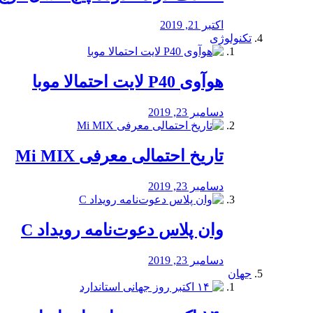
اکتبر 21, 2019
تکنولوژی
هوآوی P40 لایت احتمالا موبا
دسامبر 23, 2019
تاریخ احتمالی معرفی Mi MIX
دسامبر 23, 2019
وان پلاس دعوت‌نامه رویداد C
دسامبر 23, 2019
جهان