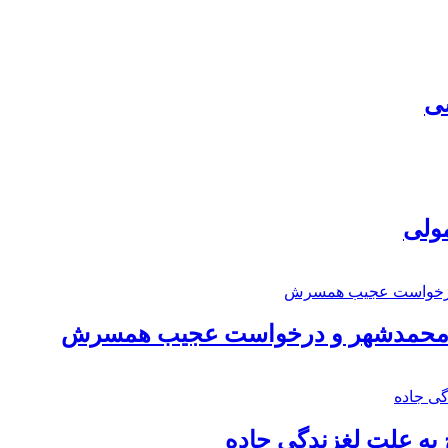
سی
مولی
اد محمدشهر و درخواست عجیب همسرش
به علت لغزندگی جاده