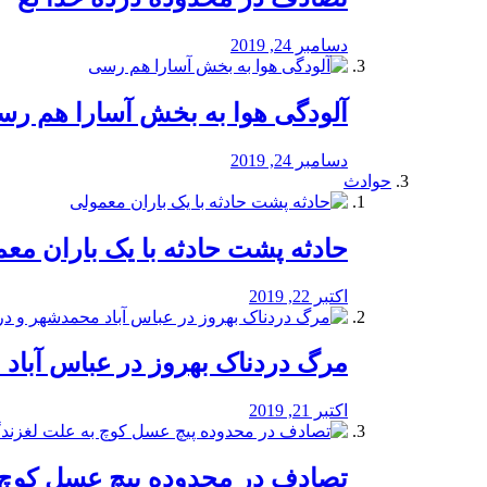
دسامبر 24, 2019
آلودگی هوا به بخش آسارا هم ر
دسامبر 24, 2019
حوادث
️حادثه پشت حادثه با یک باران مع
اکتبر 22, 2019
مرگ دردناک بهروز در عباس آب
اکتبر 21, 2019
تصادف در محدوده پیچ عسل کوچ 