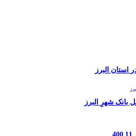
 استان البرز
بانک شهرِ البرز
4