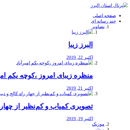
فصد
خون
صفحه اصلی
شرق
چند رسانه ای
تهران
تصاویر
خشکشویی
تصفیه
آب
البرز زیبا
طراحی
سایت
و
اکتبر 22, 2019
سئو
vip
منظره‌‌ زیبای امروز ،کوچه یکم امی
اکتبر 21, 2019
️تصویری کمیاب و کم‌نظیر از چهار راه 
اکتبر 19, 2019
موزیک
ویدئو