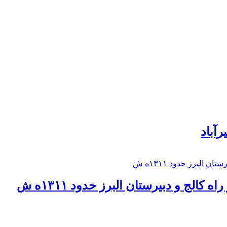
رآباد
كالج و دبيرستان البرز حدود ۱۳۱۱ه ش