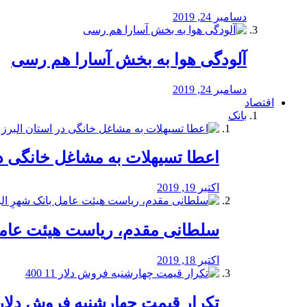
دسامبر 24, 2019
آلودگی هوا به بخش آسارا هم رسی
دسامبر 24, 2019
اقتصاد
بانک
️اعطا تسیهلات به مشاغل خانگی در
اکتبر 19, 2019
سلطانی مقدم، ریاست هیئت عامل 
اکتبر 18, 2019
تکرار قیمت چهارشنبه فروش دلار 11 00