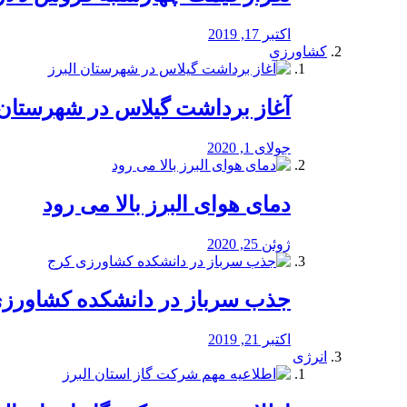
اکتبر 17, 2019
کشاورزی
آغاز برداشت گیلاس در شهرستان 
جولای 1, 2020
دمای هوای البرز بالا می رود
ژوئن 25, 2020
جذب سرباز در دانشکده کشاورز
اکتبر 21, 2019
انرژی